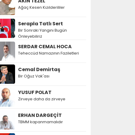
AKIN TEZEL
Ağaç Kesen Kızılderililer
Serapla Tatlı Sert
Bir Sonraki Yangını Bugün
Önleyebiliriz
SERDAR CEMAL HOCA
Teheccüd Namazının Faziletleri
Cemal Demirtaş
Bir Oğuz Vak'ası
YUSUF POLAT
Zirveye daha da zirveye
ERHAN DARGEÇİT
TBMM kapanmamalıdır