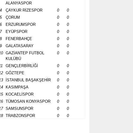
ALANYASPOR
4
ÇAYKUR RİZESPOR
0
0
5
ÇORUM
0
0
6
ERZURUMSPOR
0
0
7
EYÜPSPOR
0
0
8
FENERBAHÇE
0
0
9
GALATASARAY
0
0
10
GAZİANTEP FUTBOL
0
0
KULÜBÜ
11
GENÇLERBİRLİĞİ
0
0
12
GÖZTEPE
0
0
13
İSTANBUL BAŞAKŞEHİR
0
0
14
KASIMPAŞA
0
0
15
KOCAELİSPOR
0
0
16
TÜMOSAN KONYASPOR
0
0
17
SAMSUNSPOR
0
0
18
TRABZONSPOR
0
0