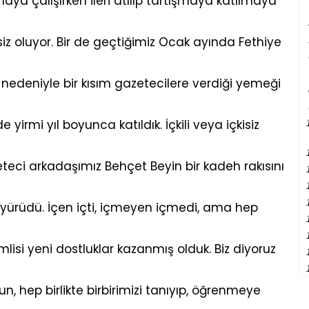
tırmaya çalışırken ileri atılıp tartışmaya katılmaya
siz oluyor. Bir de geçtiğimiz Ocak ayında Fethiye
nedeniyle bir kısım gazetecilere verdiği yemeği
yirmi yıl boyunca katıldık. İçkili veya içkisiz
teci arkadaşımız Behçet Beyin bir kadeh rakısını
a yürüdü. İçen içti, içmeyen içmedi, ama hep
lisi yeni dostluklar kazanmış olduk. Biz diyoruz
sun, hep birlikte birbirimizi tanıyıp, öğrenmeye