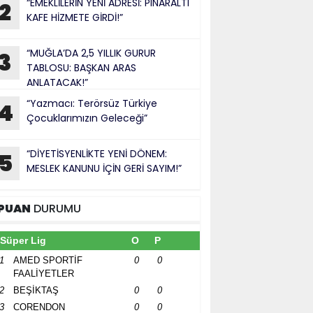
“EMEKLİLERİN YENİ ADRESİ: PINARALTI
2
KAFE HİZMETE GİRDİ!”
“MUĞLA’DA 2,5 YILLIK GURUR
3
TABLOSU: BAŞKAN ARAS
ANLATACAK!”
“Yazmacı: Terörsüz Türkiye
4
Çocuklarımızın Geleceği”
“DİYETİSYENLİKTE YENİ DÖNEM:
5
MESLEK KANUNU İÇİN GERİ SAYIM!”
PUAN
DURUMU
Süper Lig
O
P
1
AMED SPORTİF
0
0
FAALİYETLER
2
BEŞİKTAŞ
0
0
3
CORENDON
0
0