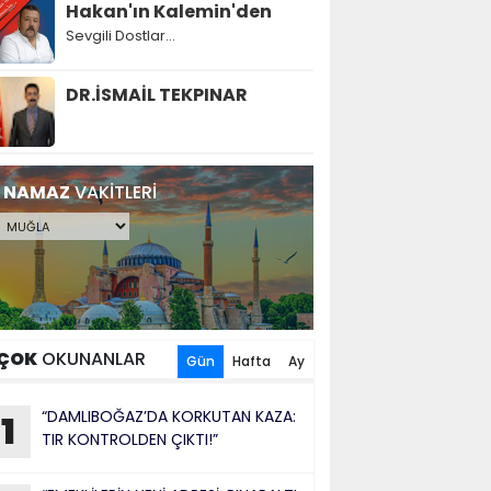
Hakan'ın Kalemin'den
Sevgili Dostlar...
DR.İSMAİL TEKPINAR
NAMAZ
VAKİTLERİ
ÇOK
OKUNANLAR
Gün
Hafta
Ay
“DAMLIBOĞAZ’DA KORKUTAN KAZA:
1
TIR KONTROLDEN ÇIKTI!”