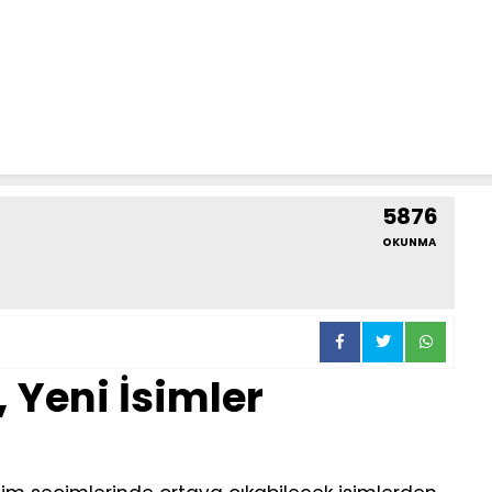
5876
OKUNMA
, Yeni İsimler