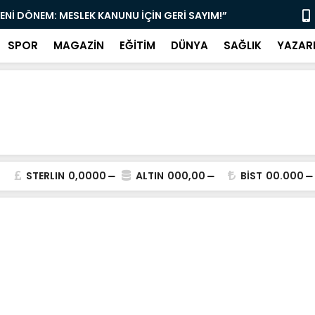
YENİ DÖNEM: MESLEK KANUNU İÇİN GERİ SAYIM!”
“DAMLIBOĞA
SPOR
MAGAZİN
EĞİTİM
DÜNYA
SAĞLIK
YAZAR
STERLIN
0,0000
ALTIN
000,00
BİST
00.000