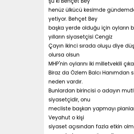
şu ki Behçet Bey
henüz ülkücü kesimde gündemde
yetiyor. Behçet Bey
başka yerde olduğu için oyların bi
yılların siyasetçisi Cengiz
Çayın ikinci sırada oluşu diye dü
olursa olsun
MHP'nin oylarını iki milletvekili 
Biraz da Özlem Balcı Hanımdan söz
neden vardır.
Bunlardan birincisi o adayın mutl
siyasetçidir, onu
mecliste başkan yapmayı planlarsı
Veyahut o kişi
siyaset açısından fazla etkin olm