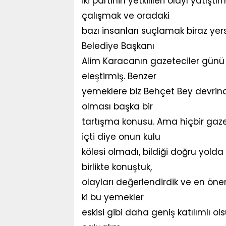
iki partinin yetkilileri olayı yatış
çalışmak ve oradaki
bazı insanları suçlamak biraz yer
Belediye Başkanı
Alim Karacanın gazeteciler günü 
eleştirmiş. Benzer
yemeklere biz Behçet Bey devrinde 
olması başka bir
tartışma konusu. Ama hiçbir gaze
içti diye onun kulu
kölesi olmadı, bildiği doğru yold
birlikte konuştuk,
olayları değerlendirdik ve en önem
ki bu yemekler
eskisi gibi daha geniş katılımlı ol