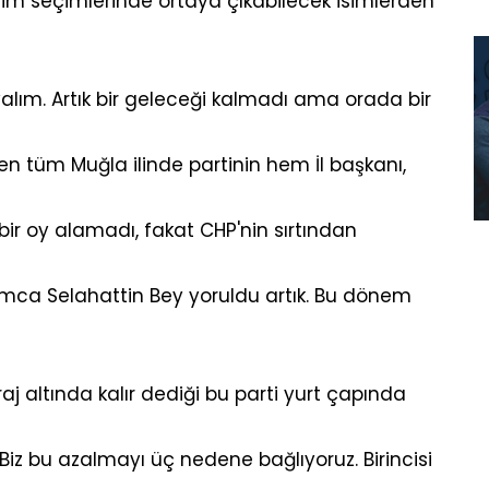
im seçimlerinde ortaya çıkabilecek isimlerden
lım. Artık bir geleceği kalmadı ama orada bir
en tüm Muğla ilinde partinin hem İl başkanı,
i bir oy alamadı, fakat CHP'nin sırtından
ımca Selahattin Bey yoruldu artık. Bu dönem
j altında kalır dediği bu parti yurt çapında
 Biz bu azalmayı üç nedene bağlıyoruz. Birincisi