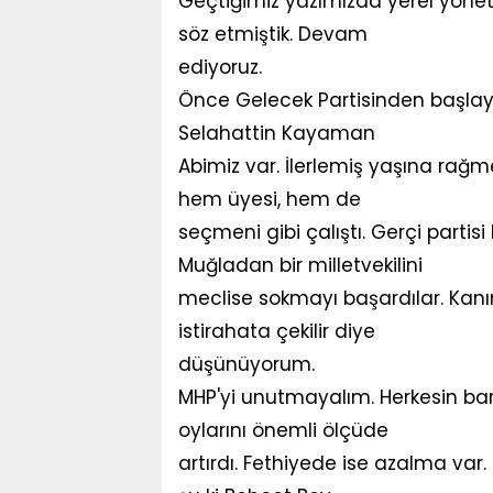
Geçtiğimiz yazımızda yerel yönet
söz etmiştik. Devam
ediyoruz.
Önce Gelecek Partisinden başlaya
Selahattin Kayaman
Abimiz var. İlerlemiş yaşına rağm
hem üyesi, hem de
seçmeni gibi çalıştı. Gerçi partis
Muğladan bir milletvekilini
meclise sokmayı başardılar. Kan
istirahata çekilir diye
düşünüyorum.
MHP'yi unutmayalım. Herkesin bara
oylarını önemli ölçüde
artırdı. Fethiyede ise azalma var.