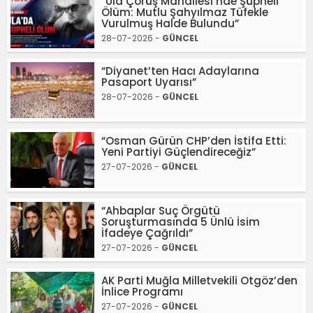
“Ula Çörüş Mahallesi’nde Şüpheli
Ölüm: Mutlu Şahyılmaz Tüfekle
Vurulmuş Halde Bulundu”
28-07-2026 -
GÜNCEL
“Diyanet’ten Hacı Adaylarına
Pasaport Uyarısı”
28-07-2026 -
GÜNCEL
“Osman Gürün CHP’den İstifa Etti:
Yeni Partiyi Güçlendireceğiz”
27-07-2026 -
GÜNCEL
“Ahbaplar Suç Örgütü
Soruşturmasında 5 Ünlü İsim
İfadeye Çağrıldı”
27-07-2026 -
GÜNCEL
AK Parti Muğla Milletvekili Otgöz’den
İnlice Programı
27-07-2026 -
GÜNCEL