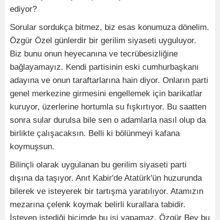
ediyor?
Sorular sordukça bitmez, biz esas konumuza dönelim.
Özgür Özel günlerdir bir gerilim siyaseti uyguluyor.
Biz bunu onun heyecanına ve tecrübesizliğine
bağlayamayız. Kendi partisinin eski cumhurbaşkanı
adayına ve onun taraftarlarına hain diyor. Onların parti
genel merkezine girmesini engellemek için barikatlar
kuruyor, üzerlerine hortumla su fışkırtıyor. Bu saatten
sonra sular durulsa bile sen o adamlarla nasıl olup da
birlikte çalışacaksın. Belli ki bölünmeyi kafana
koymuşsun.
Bilinçli olarak uygulanan bu gerilim siyaseti parti
dışına da taşıyor. Anıt Kabir'de Atatürk'ün huzurunda
bilerek ve isteyerek bir tartışma yaratılıyor. Atamızın
mezarına çelenk koymak belirli kurallara tabidir.
İsteyen istediği biçimde bu işi yapamaz. Özgür Bey bu