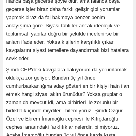
filanca başa geçerse şöyle olur, ama falanca başa
geçerse işler biraz daha farklı gelişir gibi yorumlar
yapmak biraz da fal bakmaya benzer benim
anlayışıma göre. Siyasi tahliller ancak ideolojik ve
toplumsal yapılar doğru bir şekilde incelenirse bir
anlam ifade eder. Yoksa kişilerin karşılıklı çıkar
kavgalarını siyasi temellere dayandırmak bizi hatalara
sevk eder.
Şimdi CHP'deki kavgalara bakıyorum da yorumlamak
oldukça zor geliyor. Bundan üç yıl önce
cumhurbaşkanlığına aday gösterilen bir kişiyi hain ilan
etmek hangi siyasi aklın ürünüdür? Yoksa gruplar o
zaman da mevcut idi, ama birbirleri ile zorunlu bir
birliktelik içinde miydiler , bilemiyoruz. Şimdi Özgür
Özel ve Ekrem İmamoğlu cephesi ile Kılıçdaroğlu
cephesi arasındaki farklılıklar nelerdir, bilmiyoruz.
Acaba İmamoğlu bundan üç yıl önce karda kışta,