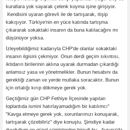
kurallara yok sayarak çelenk koyma işine girişiyor.
Kendisini uyaran görevli ile de tartışarak, itişip
kakışıyor. Türkiye'nin en yüce katında tartışma
çıkararak sokaktaki insanın da buna katılacağını mı
düşünüyor yoksa.
İzleyebildiğimiz kadarıyla CHP'de olanlar sokaktaki
insanın ilgisini çekmiyor. Onun derdi geçim sıkıntısı,
iktidarın birilerinin aklına uyarak durmadan çıkardığı
anlamsız yasa ve yönetmelikler. Bunun hesabını da
gerektiği zaman ve yerde mutlaka soracaktır. Bunun
için ortalığı kırıp dökmeye gerek yok.
Geçtiğimiz gün CHP Fethiye İlçesinde yapılan
toplantıda ismini hatırlayamadığım bir katılımcı"
"Kavga etmeye gerek yok, sorunlarımızı konuşarak,
tartışarak çözebiliriz" diye konuştu. Şimdiye kadar
duyduğum en güzel cümlelerden biriydi bu. Avrupa'da