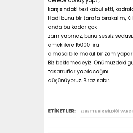
derece dönüş yaptı,
karşısındaki tezi kabul etti, kadr
Hadi bunu bir tarafa bırakalım, Kı
anda bu kadar çok
zam yapmaz, bunu sessiz sedasız 
emeklilere 15000 lira
olmasa bile makul bir zam yapar
Biz beklemedeyiz. Önümüzdeki gün
tasarruflar yapılacağını
düşünüyoruz. Biraz sabır.
ETİKETLER:
ELBETTE BIR BILDIĞI VARD