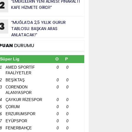
“EMEKLİLERİN YENİ ADRESİ: PINARALTI
2
KAFE HİZMETE GİRDİ!”
“MUĞLA’DA 2,5 YILLIK GURUR
3
TABLOSU: BAŞKAN ARAS
ANLATACAK!”
PUAN
DURUMU
Süper Lig
O
P
1
AMED SPORTİF
0
0
FAALİYETLER
2
BEŞİKTAŞ
0
0
3
CORENDON
0
0
ALANYASPOR
4
ÇAYKUR RİZESPOR
0
0
5
ÇORUM
0
0
6
ERZURUMSPOR
0
0
7
EYÜPSPOR
0
0
8
FENERBAHÇE
0
0