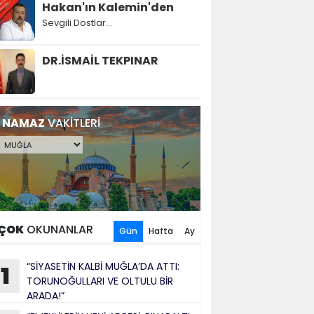
Hakan'ın Kalemin'den
Sevgili Dostlar...
DR.İSMAİL TEKPINAR
NAMAZ
VAKİTLERİ
ÇOK
OKUNANLAR
Gün
Hafta
Ay
“SİYASETİN KALBİ MUĞLA’DA ATTI:
1
TORUNOĞULLARI VE OLTULU BİR
ARADA!”