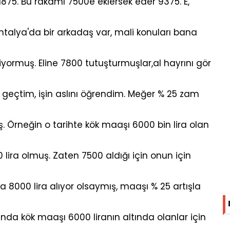
75. Bu rakamı 7500e eklersek eder 9375. E,
ntalya'da bir arkadaş var, mali konuları bana
iyormuş. Eline 7800 tutuşturmuşlar,al hayrını gör
a geçtim, işin aslını öğrendim. Meğer % 25 zam
ş. Örneğin o tarihte kök maaşı 6000 bin lira olan
0 lira olmuş. Zaten 7500 aldığı için onun için
 8000 lira alıyor olsaymış, maaşı % 25 artışla
nda kök maaşı 6000 liranın altında olanlar için