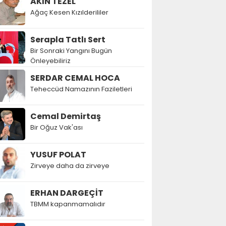
AKIN TEZEL
Ağaç Kesen Kızılderililer
Serapla Tatlı Sert
Bir Sonraki Yangını Bugün
Önleyebiliriz
SERDAR CEMAL HOCA
Teheccüd Namazının Faziletleri
Cemal Demirtaş
Bir Oğuz Vak'ası
YUSUF POLAT
Zirveye daha da zirveye
ERHAN DARGEÇİT
TBMM kapanmamalıdır