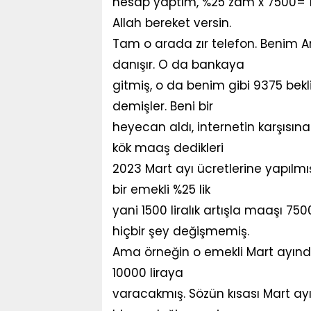
hesap yaptım, %25 zam x 7500= 18
Allah bereket versin.
Tam o arada zır telefon. Benim A
danışır. O da bankaya
gitmiş, o da benim gibi 9375 bekl
demişler. Beni bir
heyecan aldı, internetin karşısın
kök maaş dedikleri
2023 Mart ayı ücretlerine yapılmı
bir emekli %25 lik
yani 1500 liralık artışla maaşı 750
hiçbir şey değişmemiş.
Ama örneğin o emekli Mart ayında
10000 liraya
varacakmış. Sözün kısası Mart ayı