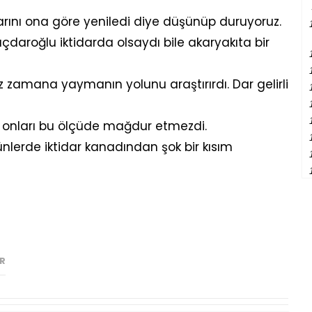
olarını ona göre yeniledi diye düşünüp duruyoruz.
lıçdaroğlu iktidarda olsaydı bile akaryakıta bir
zamana yaymanın yolunu araştırırdı. Dar gelirli
 onları bu ölçüde mağdur etmezdi.
lerde iktidar kanadından şok bir kısım
IR