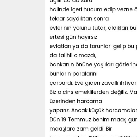
açılınca da sürü
halinde içeri hücum edip vezne önü
tekrar saydıktan sonra
evlerinin yolunu tutar, aldıkları bu
ertesi gün hayırsız
evlatları ya da torunları gelip bu 
da talihli olmazdı,
bankanın önüne yaşlıları gözlerine
bunların paralarını
çarpardı. Eve giden zavallı ihtiyar
Biz o cins emeklilerden değiliz. 
üzerinden harcama
yaparız. Ancak küçük harcamaları
Dün 19 Temmuz benim maaş günüm.
maaşlara zam geldi. Bir