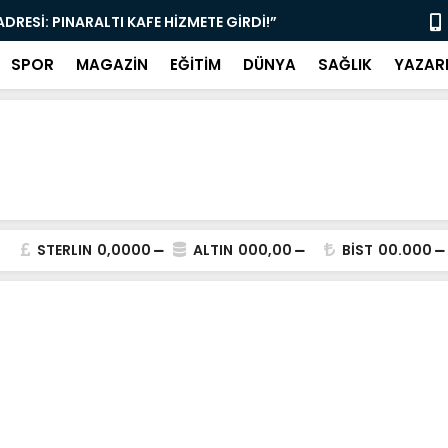
 ADRESİ: PINARALTI KAFE HİZMETE GİRDİ!”
“SİYASETİN
ARADA!”
SPOR
MAGAZİN
EĞİTİM
DÜNYA
SAĞLIK
YAZAR
STERLIN
0,0000
ALTIN
000,00
BİST
00.000