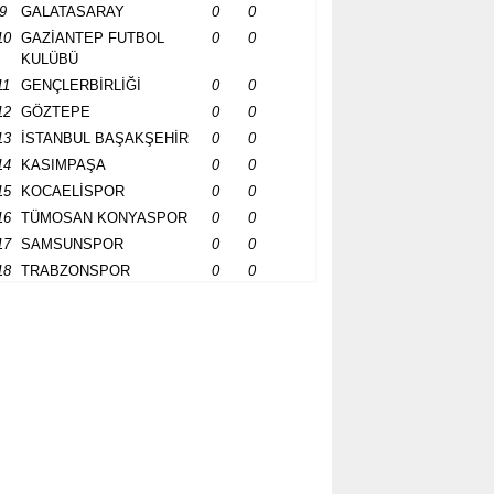
9
GALATASARAY
0
0
10
GAZİANTEP FUTBOL
0
0
KULÜBÜ
11
GENÇLERBİRLİĞİ
0
0
12
GÖZTEPE
0
0
13
İSTANBUL BAŞAKŞEHİR
0
0
14
KASIMPAŞA
0
0
15
KOCAELİSPOR
0
0
16
TÜMOSAN KONYASPOR
0
0
17
SAMSUNSPOR
0
0
18
TRABZONSPOR
0
0