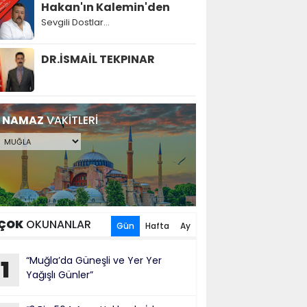
Hakan'ın Kalemin'den
Sevgili Dostlar...
DR.İSMAİL TEKPINAR
NAMAZ
VAKİTLERİ
ÇOK
OKUNANLAR
Gün
Hafta
Ay
“Muğla’da Güneşli ve Yer Yer
1
Yağışlı Günler”