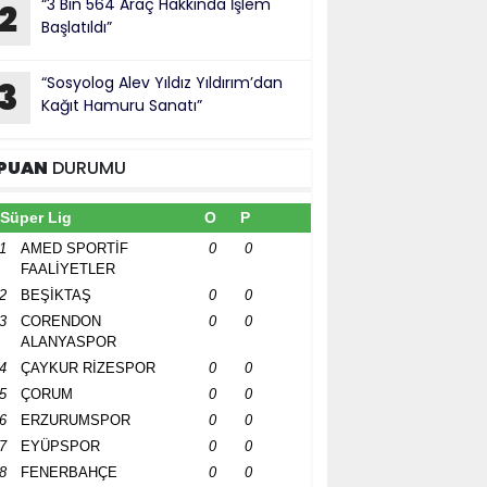
“3 Bin 564 Araç Hakkında İşlem
2
Başlatıldı”
“Sosyolog Alev Yıldız Yıldırım’dan
3
Kağıt Hamuru Sanatı”
PUAN
DURUMU
Süper Lig
O
P
1
AMED SPORTİF
0
0
FAALİYETLER
2
BEŞİKTAŞ
0
0
3
CORENDON
0
0
ALANYASPOR
4
ÇAYKUR RİZESPOR
0
0
5
ÇORUM
0
0
6
ERZURUMSPOR
0
0
7
EYÜPSPOR
0
0
8
FENERBAHÇE
0
0