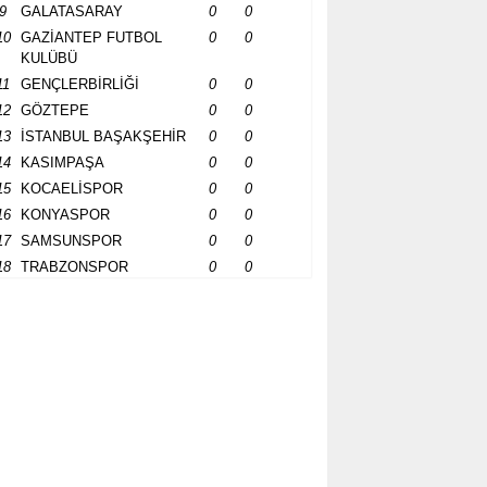
9
GALATASARAY
0
0
10
GAZİANTEP FUTBOL
0
0
KULÜBÜ
11
GENÇLERBİRLİĞİ
0
0
12
GÖZTEPE
0
0
13
İSTANBUL BAŞAKŞEHİR
0
0
14
KASIMPAŞA
0
0
15
KOCAELİSPOR
0
0
16
KONYASPOR
0
0
17
SAMSUNSPOR
0
0
18
TRABZONSPOR
0
0