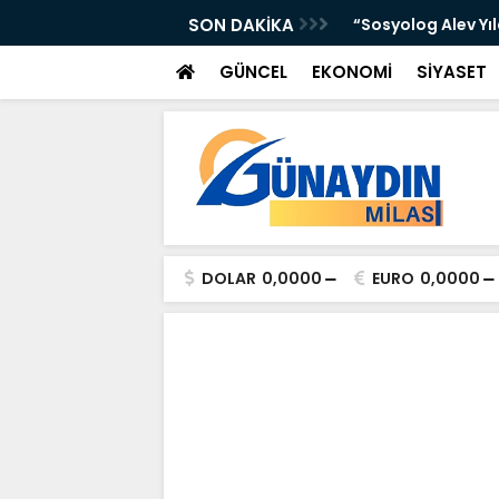
 Yer Yağışlı Günler”
SON DAKİKA
“Sosyolog Alev Yı
GÜNCEL
EKONOMİ
SİYASET
DOLAR
0,0000
EURO
0,0000