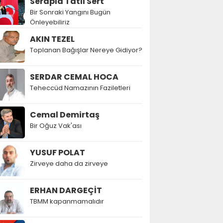
Serapla Tatlı Sert
Bir Sonraki Yangını Bugün
Önleyebiliriz
AKIN TEZEL
Toplanan Bağışlar Nereye Gidiyor?
SERDAR CEMAL HOCA
Teheccüd Namazının Faziletleri
Cemal Demirtaş
Bir Oğuz Vak'ası
YUSUF POLAT
Zirveye daha da zirveye
ERHAN DARGEÇİT
TBMM kapanmamalıdır