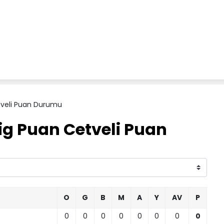
tveli Puan Durumu
ig Puan Cetveli Puan
O
G
B
M
A
Y
AV
P
0
0
0
0
0
0
0
0