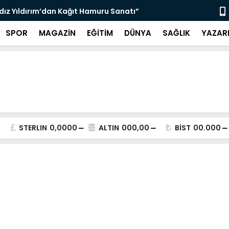
ldız Yıldırım’dan Kağıt Hamuru Sanatı”
“3 Bin 564 
SPOR
MAGAZİN
EĞİTİM
DÜNYA
SAĞLIK
YAZAR
STERLIN
0,0000
ALTIN
000,00
BİST
00.000