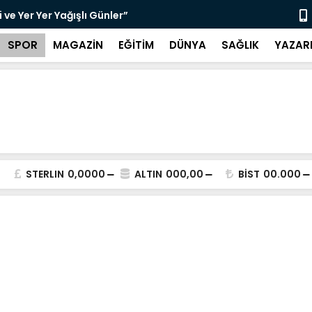
ve Yer Yer Yağışlı Günler”
“Sosyolog A
SPOR
MAGAZİN
EĞİTİM
DÜNYA
SAĞLIK
YAZAR
STERLIN
0,0000
ALTIN
000,00
BİST
00.000