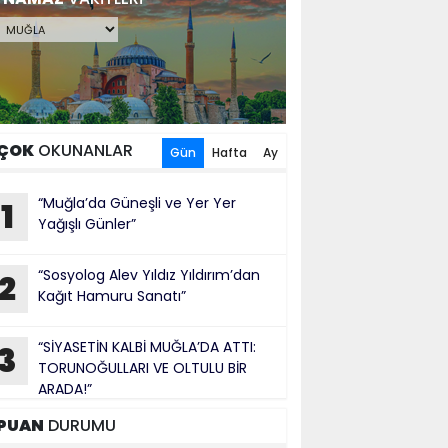
ÇOK
OKUNANLAR
Gün
Hafta
Ay
“Muğla’da Güneşli ve Yer Yer
1
Yağışlı Günler”
“Sosyolog Alev Yıldız Yıldırım’dan
2
Kağıt Hamuru Sanatı”
“SİYASETİN KALBİ MUĞLA’DA ATTI:
3
TORUNOĞULLARI VE OLTULU BİR
ARADA!”
PUAN
DURUMU