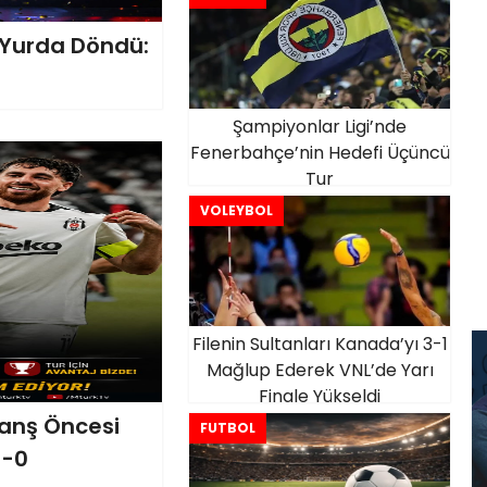
a Yurda Döndü:
Şampiyonlar Ligi’nde
Fenerbahçe’nin Hedefi Üçüncü
Tur
VOLEYBOL
Filenin Sultanları Kanada’yı 3-1
Mağlup Ederek VNL’de Yarı
Finale Yükseldi
anş Öncesi
FUTBOL
1-0