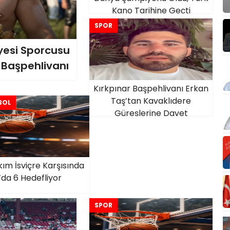
Kano Tarihine Geçti
SPOR
yesi Sporcusu
n Başpehlivanı
Kırkpınar Başpehlivanı Erkan
Taş’tan Kavaklıdere
BOL
Güreşlerine Davet
akım İsviçre Karşısında
’da 6 Hedefliyor
SPOR