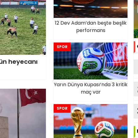
12 Dev Adam’dan beşte beşlik
performans
SPOR
gün heyecanı
Yarın Dünya Kupası’nda 3 kritik
maç var
SPOR