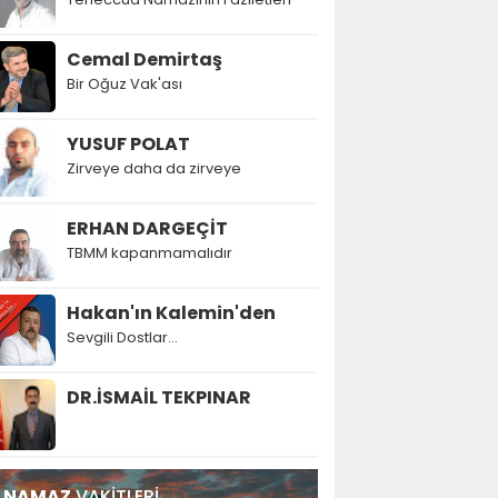
Cemal Demirtaş
Bir Oğuz Vak'ası
YUSUF POLAT
Zirveye daha da zirveye
ERHAN DARGEÇİT
TBMM kapanmamalıdır
Hakan'ın Kalemin'den
Sevgili Dostlar...
DR.İSMAİL TEKPINAR
NAMAZ
VAKİTLERİ