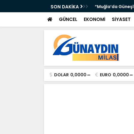
’DA ATTI: TORUNOĞULLARI VE OLTULU BİR
SON DAKİKA
“Muğla’da Güneşli 
GÜNCEL
EKONOMİ
SİYASET
DOLAR
0,0000
EURO
0,0000