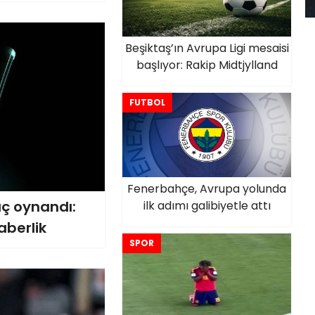
Beşiktaş’ın Avrupa Ligi mesaisi
başlıyor: Rakip Midtjylland
FUTBOL
Fenerbahçe, Avrupa yolunda
aç oynandı:
ilk adımı galibiyetle attı
aberlik
SPOR