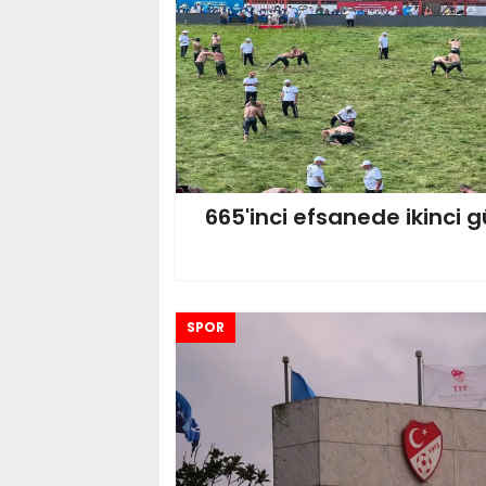
665'inci efsanede ikinci 
SPOR