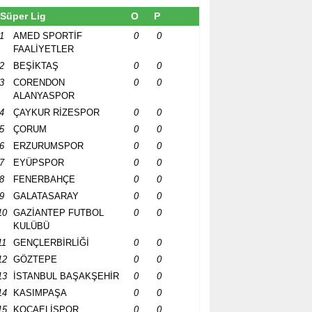
Süper Lig
O
P
1
AMED SPORTİF
0
0
FAALİYETLER
2
BEŞİKTAŞ
0
0
3
CORENDON
0
0
ALANYASPOR
4
ÇAYKUR RİZESPOR
0
0
5
ÇORUM
0
0
6
ERZURUMSPOR
0
0
7
EYÜPSPOR
0
0
8
FENERBAHÇE
0
0
9
GALATASARAY
0
0
10
GAZİANTEP FUTBOL
0
0
KULÜBÜ
11
GENÇLERBİRLİĞİ
0
0
12
GÖZTEPE
0
0
13
İSTANBUL BAŞAKŞEHİR
0
0
14
KASIMPAŞA
0
0
15
KOCAELİSPOR
0
0