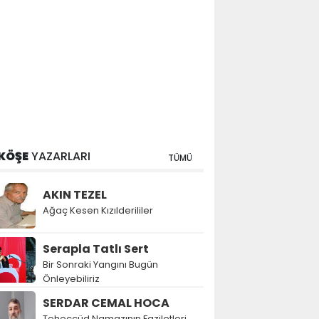
KÖŞE
YAZARLARI
TÜMÜ
AKIN TEZEL
Ağaç Kesen Kızılderililer
Serapla Tatlı Sert
Bir Sonraki Yangını Bugün
Önleyebiliriz
SERDAR CEMAL HOCA
Teheccüd Namazının Faziletleri