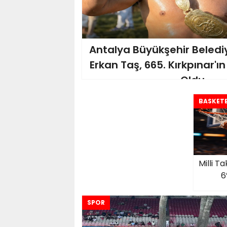
Antalya Büyükşehir Beledi
Erkan Taş, 665. Kırkpınar'ı
Oldu
BASKET
Milli T
6
SPOR