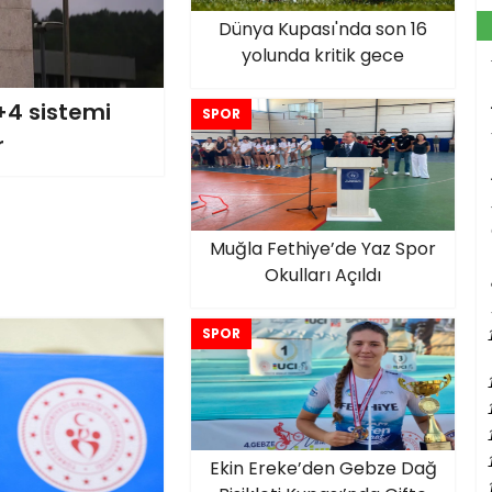
Dünya Kupası'nda son 16
yolunda kritik gece
0+4 sistemi
SPOR
r
Muğla Fethiye’de Yaz Spor
Okulları Açıldı
SPOR
Ekin Ereke’den Gebze Dağ