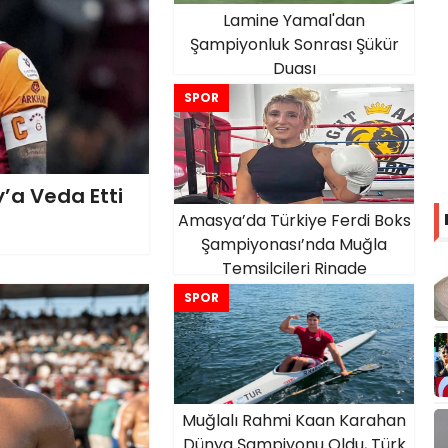
Lamine Yamal'dan
Şampiyonluk Sonrası Şükür
Duası
SPOR
’a Veda Etti
Amasya’da Türkiye Ferdi Boks
Şampiyonası’nda Muğla
Temsilcileri Ringde
SPOR
Muğlalı Rahmi Kaan Karahan
Dünya Şampiyonu Oldu, Türk