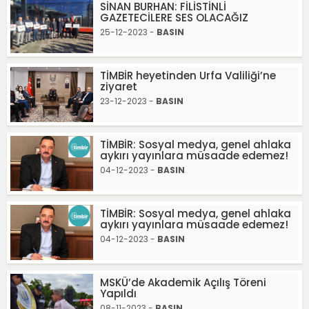
SİNAN BURHAN: FİLİSTİNLİ
GAZETECİLERE SES OLACAĞIZ
25-12-2023 -
BASIN
TİMBİR heyetinden Urfa Valiliği’ne
ziyaret
23-12-2023 -
BASIN
TİMBİR: Sosyal medya, genel ahlaka
aykırı yayınlara müsaade edemez!
04-12-2023 -
BASIN
TİMBİR: Sosyal medya, genel ahlaka
aykırı yayınlara müsaade edemez!
04-12-2023 -
BASIN
MSKÜ’de Akademik Açılış Töreni
Yapıldı
08-11-2023 -
BASIN