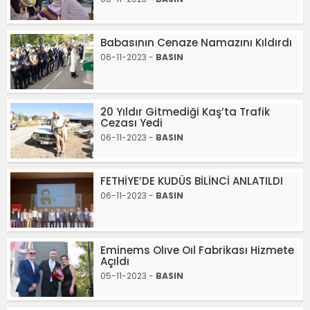
Babasının Cenaze Namazını Kıldırdı
06-11-2023 -
BASIN
20 Yıldır Gitmediği Kaş’ta Trafik
Cezası Yedi
06-11-2023 -
BASIN
FETHİYE’DE KUDÜS BİLİNCİ ANLATILDI
06-11-2023 -
BASIN
Eminems Olıve Oıl Fabrikası Hizmete
Açıldı
05-11-2023 -
BASIN