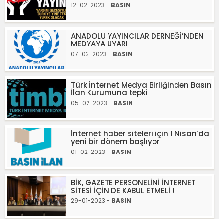
12-02-2023 -
BASIN
ANADOLU YAYINCILAR DERNEĞİ’NDEN
MEDYAYA UYARI
07-02-2023 -
BASIN
Türk İnternet Medya Birliğinden Basın
İlan Kurumuna tepki
05-02-2023 -
BASIN
İnternet haber siteleri için 1 Nisan’da
yeni bir dönem başlıyor
01-02-2023 -
BASIN
BİK, GAZETE PERSONELİNİ İNTERNET
SİTESİ İÇİN DE KABUL ETMELİ !
29-01-2023 -
BASIN