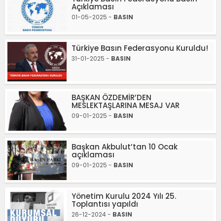
Açıklaması
01-05-2025 -
BASIN
Türkiye Basın Federasyonu Kuruldu!
31-01-2025 -
BASIN
BAŞKAN ÖZDEMİR’DEN
MESLEKTAŞLARINA MESAJ VAR
09-01-2025 -
BASIN
Başkan Akbulut’tan 10 Ocak
açıklaması
09-01-2025 -
BASIN
Yönetim Kurulu 2024 Yılı 25.
Toplantısı yapıldı
26-12-2024 -
BASIN