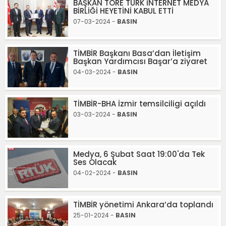
BAŞKAN TÖRE TÜRK İNTERNET MEDYA
BİRLİĞİ HEYETİNİ KABUL ETTİ
07-03-2024 -
BASIN
TİMBİR Başkanı Basa’dan İletişim
Başkan Yardımcısı Başar’a ziyaret
04-03-2024 -
BASIN
TİMBİR-BHA İzmir temsilciligi açıldı
03-03-2024 -
BASIN
Medya, 6 Şubat Saat 19:00'da Tek
Ses Olacak
04-02-2024 -
BASIN
TİMBİR yönetimi Ankara’da toplandı
25-01-2024 -
BASIN