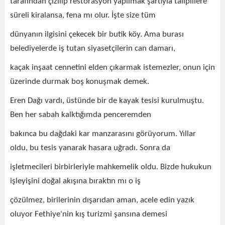
tarafından çizilip restorasyon yapılmak şartıyla taliplilere
süreli kiralansa, fena mı olur. İşte size tüm
dünyanın ilgisini çekecek bir butik köy. Ama burası
belediyelerde iş tutan siyasetçilerin can damarı,
kaçak inşaat cennetini elden çıkarmak istemezler, onun için
üzerinde durmak boş konuşmak demek.
Eren Dağı vardı, üstünde bir de kayak tesisi kurulmuştu.
Ben her sabah kalktığımda penceremden
bakınca bu dağdaki kar manzarasını görüyorum. Yıllar
oldu, bu tesis yanarak hasara uğradı. Sonra da
işletmecileri birbirleriyle mahkemelik oldu. Bizde hukukun
işleyişini doğal akışına bıraktın mı o iş
çözülmez, birilerinin dışarıdan aman, acele edin yazık
oluyor Fethiye'nin kış turizmi şansına demesi