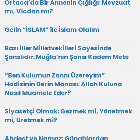
Ortaca’da Bir Annenin Çığlığı: Mevzuat
mı, Vicdan mı?
Gelin “İSLAM” ile İslam Olalım
Bazı İller Milletvekilleri Sayesinde
Şanslıdır: Muğla’nın Şansı Kadem Mete
“Ben Kulumun Zannı Üzereyim”
Hadisinin Derin Manası: Allah Kuluna
Nasıl Muamele Eder?
Siyasetçi Olmak: Gezmek mi, Yönetmek
mi, Üretmek mi?
Abdest ve Namaz: Günahlardan