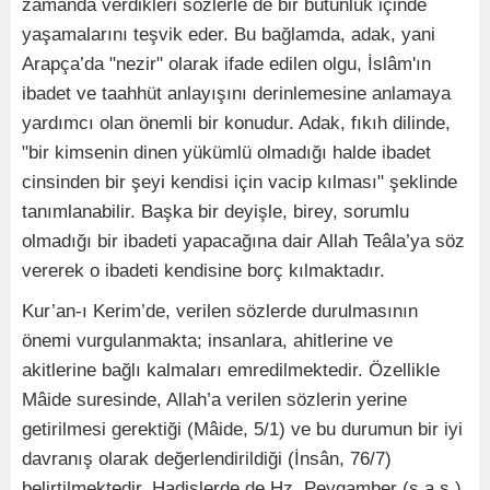
zamanda verdikleri sözlerle de bir bütünlük içinde
yaşamalarını teşvik eder. Bu bağlamda, adak, yani
Arapça’da "nezir" olarak ifade edilen olgu, İslâm'ın
ibadet ve taahhüt anlayışını derinlemesine anlamaya
yardımcı olan önemli bir konudur. Adak, fıkıh dilinde,
"bir kimsenin dinen yükümlü olmadığı halde ibadet
cinsinden bir şeyi kendisi için vacip kılması" şeklinde
tanımlanabilir. Başka bir deyişle, birey, sorumlu
olmadığı bir ibadeti yapacağına dair Allah Teâla’ya söz
vererek o ibadeti kendisine borç kılmaktadır.
Kur’an-ı Kerim’de, verilen sözlerde durulmasının
önemi vurgulanmakta; insanlara, ahitlerine ve
akitlerine bağlı kalmaları emredilmektedir. Özellikle
Mâide suresinde, Allah’a verilen sözlerin yerine
getirilmesi gerektiği (Mâide, 5/1) ve bu durumun bir iyi
davranış olarak değerlendirildiği (İnsân, 76/7)
belirtilmektedir. Hadislerde de Hz. Peygamber (s.a.s.),