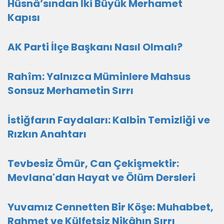
Hüsnâ’sından İki Büyük Merhamet
Kapısı
AK Parti İlçe Başkanı Nasıl Olmalı?
Rahîm: Yalnızca Müminlere Mahsus
Sonsuz Merhametin Sırrı
İstiğfarın Faydaları: Kalbin Temizliği ve
Rızkın Anahtarı
Tevbesiz Ömür, Can Çekişmektir:
Mevlana'dan Hayat ve Ölüm Dersleri
Yuvamız Cennetten Bir Köşe: Muhabbet,
Rahmet ve Külfetsiz Nikâhın Sırrı