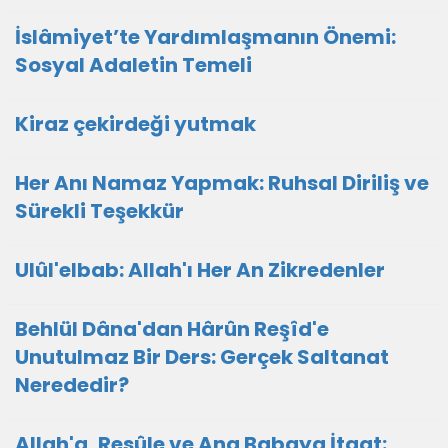
İslâmiyet’te Yardımlaşmanın Önemi:
Sosyal Adaletin Temeli
Kiraz çekirdeği yutmak
Her Anı Namaz Yapmak: Ruhsal Diriliş ve
Sürekli Teşekkür
Ulûl'elbab: Allah'ı Her An Zikredenler
Behlül Dâna'dan Hârûn Reşîd'e
Unutulmaz Bir Ders: Gerçek Saltanat
Nerededir?
Allah'a, Resûle ve Ana Babaya İtaat: