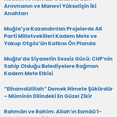
Arınmanın ve Manevi Yükselişin İki
Anahtarı
Muğla’ya Kazandırılan Projelerde AK
Parti Milletvekilleri Kadem Mete ve
Yakup Otgöz’ün Katkısı Ön Planda
Muğla’da Siyasetin Sessiz Gücü: CHP’nin
Sahip Olduğu Belediyelere Rağmen
Kadem Mete Etkisi
“Elhamdülillah” Demek Nimete Şükürdür
– Müminin Dilindeki En Güzel Zikir
Rahmân ve Rahîm: Allah’ın Esmâü’l-