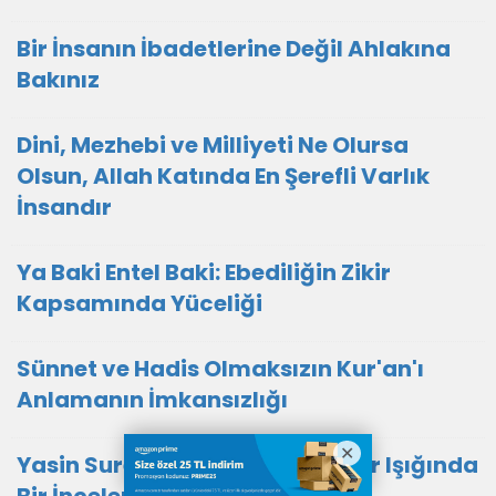
Bir İnsanın İbadetlerine Değil Ahlakına
Bakınız
Dini, Mezhebi ve Milliyeti Ne Olursa
Olsun, Allah Katında En Şerefli Varlık
İnsandır
Ya Baki Entel Baki: Ebediliğin Zikir
Kapsamında Yüceliği
Sünnet ve Hadis Olmaksızın Kur'an'ı
Anlamanın İmkansızlığı
Yasin Suresi'nin Önemi: Hadisler Işığında