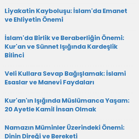
Liyakatin Kayboluşu: İslam'da Emanet
ve Ehliyetin Önemi
İslam'da Birlik ve Beraberliğin Önemi:
Kur'an ve Sünnet Işığında Kardeşlik
Bilinci
Veli Kullara Sevap Bağışlamak: İslami
Esaslar ve Manevi Faydaları
Kur'an'ın Işığında Müslümanca Yaşam:
20 Ayetle Kamil İnsan Olmak
Namazın Müminler Üzerindeki Önemi:
Dinin Direği ve Bereketi