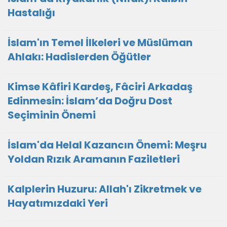
Hastalığı
İslam'ın Temel İlkeleri ve Müslüman
Ahlakı: Hadislerden Öğütler
Kimse Kâfiri Kardeş, Fâciri Arkadaş
Edinmesin: İslam’da Doğru Dost
Seçiminin Önemi
İslam'da Helal Kazancın Önemi: Meşru
Yoldan Rızık Aramanın Faziletleri
Kalplerin Huzuru: Allah'ı Zikretmek ve
Hayatımızdaki Yeri