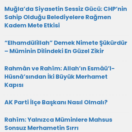
Muğla’da Siyasetin Sessiz Gücü: CHP’nin
Sahip Olduğu Belediyelere Rağmen
Kadem Mete Etkisi
“Elhamdülillah” Demek Nimete Şükürdür
– Müminin Dilindeki En Güzel Zikir
Rahmân ve Rahîm: Allah’ın Esmâü’l-
Hüsnâ’sından İki Büyük Merhamet
Kapısı
AK Parti İlçe Başkanı Nasıl Olmalı?
Rahîm: Yalnızca Müminlere Mahsus
Sonsuz Merhametin Sırrı