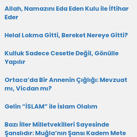
Allah, Namazını Eda Eden Kulu ile İftihar
Eder
Helal Lokma Gitti, Bereket Nereye Gitti?
Kulluk Sadece Cesetle Değil, Gönülle
Yapılır
Ortaca’da Bir Annenin Çığlığı: Mevzuat
mı, Vicdan mı?
Gelin “İSLAM” ile İslam Olalım
Bazı İller Milletvekilleri Sayesinde
Şanslıdır: Muğla’nın Şansı Kadem Mete