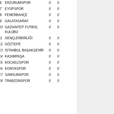
6
ERZURUMSPOR
0
0
7
EYÜPSPOR
0
0
8
FENERBAHÇE
0
0
9
GALATASARAY
0
0
10
GAZİANTEP FUTBOL
0
0
KULÜBÜ
11
GENÇLERBİRLİĞİ
0
0
12
GÖZTEPE
0
0
13
İSTANBUL BAŞAKŞEHİR
0
0
14
KASIMPAŞA
0
0
15
KOCAELİSPOR
0
0
16
KONYASPOR
0
0
17
SAMSUNSPOR
0
0
18
TRABZONSPOR
0
0