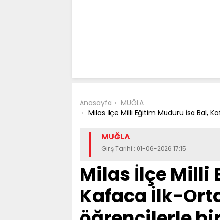
Anasayfa
MUĞLA
Milas İlçe Milli Eğitim Müdürü İsa Bal, K
MUĞLA
Giriş Tarihi : 01-06-2026 17:15
Milas İlçe Mill
Kafaca İlk-Or
öğrencilerle bi