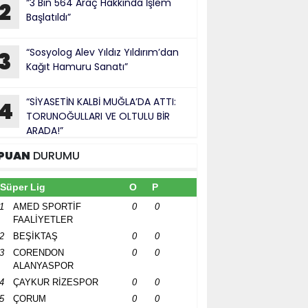
“3 Bin 564 Araç Hakkında İşlem
2
Başlatıldı”
“Sosyolog Alev Yıldız Yıldırım’dan
3
Kağıt Hamuru Sanatı”
“SİYASETİN KALBİ MUĞLA’DA ATTI:
4
TORUNOĞULLARI VE OLTULU BİR
ARADA!”
PUAN
DURUMU
Süper Lig
O
P
1
AMED SPORTİF
0
0
FAALİYETLER
2
BEŞİKTAŞ
0
0
3
CORENDON
0
0
ALANYASPOR
4
ÇAYKUR RİZESPOR
0
0
5
ÇORUM
0
0