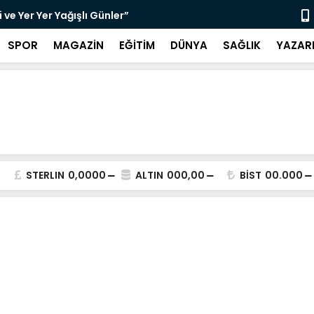
ve Yer Yer Yağışlı Günler”
“Sosyolog A
SPOR
MAGAZİN
EĞİTİM
DÜNYA
SAĞLIK
YAZAR
STERLIN
0,0000
ALTIN
000,00
BİST
00.000