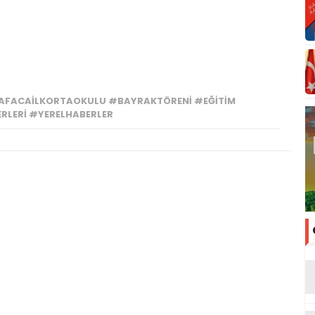
KAFACAİLKORTAOKULU #BAYRAKTÖRENI #EĞITIM
LERI #YERELHABERLER