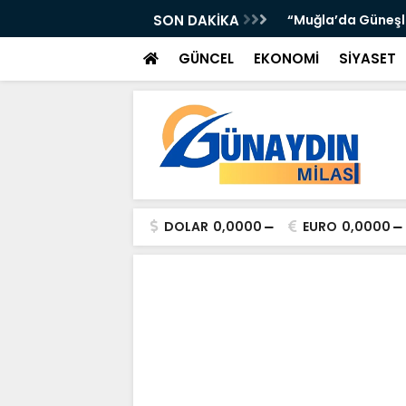
’DA ATTI: TORUNOĞULLARI VE OLTULU BİR
SON DAKİKA
“Muğla’da Güneşli 
GÜNCEL
EKONOMİ
SİYASET
DOLAR
0,0000
EURO
0,0000