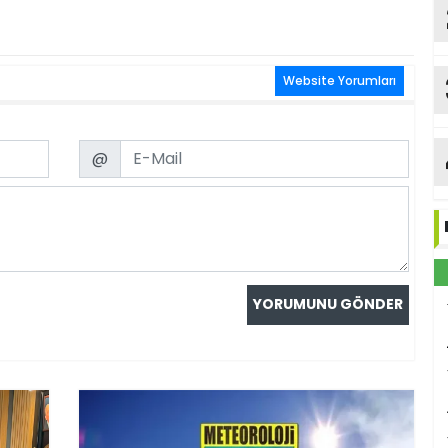
Website Yorumları
Email
@