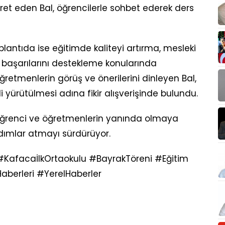
iyaret eden Bal, öğrencilerle sohbet ederek ders
plantıda ise eğitimde kaliteyi artırma, mesleki
 başarılarını destekleme konularında
retmenlerin görüş ve önerilerini dinleyen Bal,
i yürütülmesi adına fikir alışverişinde bulundu.
, öğrenci ve öğretmenlerin yanında olmaya
ımlar atmayı sürdürüyor.
 #KafacaİlkOrtaokulu #BayrakTöreni #Eğitim
berleri #YerelHaberler