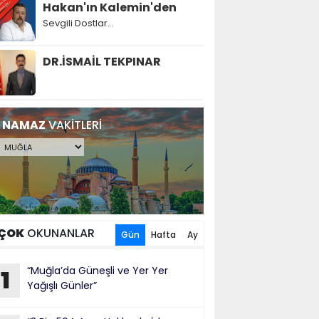
Hakan'ın Kalemin'den
Sevgili Dostlar...
DR.İSMAİL TEKPINAR
NAMAZ
VAKİTLERİ
ÇOK
OKUNANLAR
Gün
Hafta
Ay
“Muğla’da Güneşli ve Yer Yer
1
Yağışlı Günler”