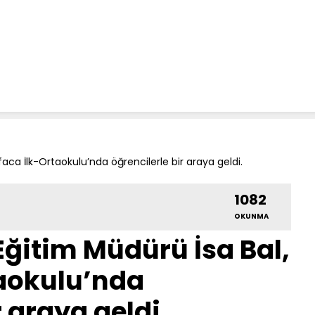
afaca İlk-Ortaokulu’nda öğrencilerle bir araya geldi.
1082
OKUNMA
i Eğitim Müdürü İsa Bal,
taokulu’nda
r araya geldi.