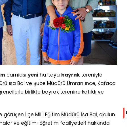
im
camiası
yeni
haftaya
bayrak
töreniyle
Müdürü İsa Bal ve Şube Müdürü Ümran İnce, Kafaca
encilerle birlikte bayrak törenine katıldı ve
 görüşen İlçe Milli Eğitim Müdürü İsa Bal, okulun
alar ve eğitim-öğretim faaliyetleri hakkında