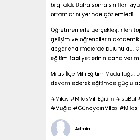
bilgi aldı. Daha sonra sınıfları z
ortamlarını yerinde gözlemledi.
Öğretmenlerle gerçekleştirilen to
gelişim ve öğrencilerin akademik
değerlendirmelerde bulunuldu. Öğ
eğitim faaliyetlerinin daha veriml
Milas İlçe Milli Eğitim Müdürlüğü
devam ederek eğitimde güçlü ad
#Milas #MilasMilliEğitim #İsaBal
#Muğla #GünaydınMilas #MilasHa
Admin