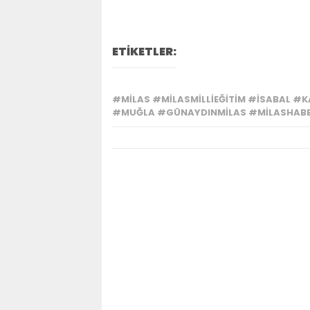
ETİKETLER:
#MILAS #MILASMILLIEĞITIM #İSABAL #
#MUĞLA #GÜNAYDINMILAS #MILASHABER