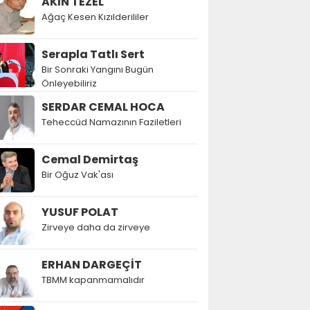
AKIN TEZEL
Ağaç Kesen Kızılderililer
Serapla Tatlı Sert
Bir Sonraki Yangını Bugün
Önleyebiliriz
SERDAR CEMAL HOCA
Teheccüd Namazının Faziletleri
Cemal Demirtaş
Bir Oğuz Vak'ası
YUSUF POLAT
Zirveye daha da zirveye
ERHAN DARGEÇİT
TBMM kapanmamalıdır