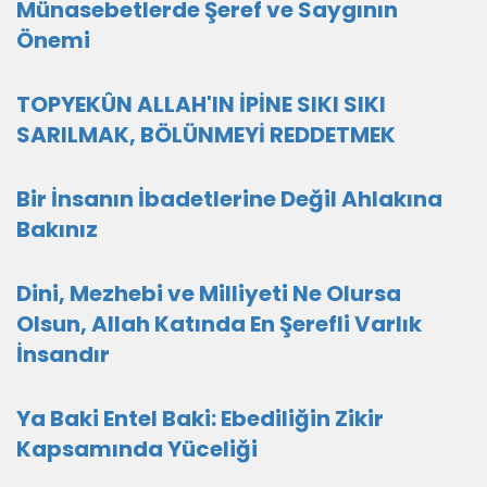
Münasebetlerde Şeref ve Saygının
Önemi
TOPYEKÛN ALLAH'IN İPİNE SIKI SIKI
SARILMAK, BÖLÜNMEYİ REDDETMEK
Bir İnsanın İbadetlerine Değil Ahlakına
Bakınız
Dini, Mezhebi ve Milliyeti Ne Olursa
Olsun, Allah Katında En Şerefli Varlık
İnsandır
Ya Baki Entel Baki: Ebediliğin Zikir
Kapsamında Yüceliği