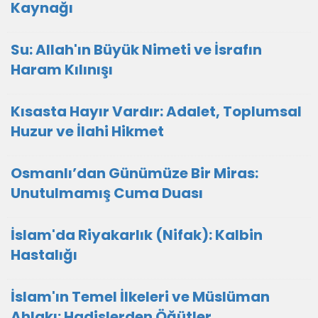
Kaynağı
Su: Allah'ın Büyük Nimeti ve İsrafın
Haram Kılınışı
Kısasta Hayır Vardır: Adalet, Toplumsal
Huzur ve İlahi Hikmet
Osmanlı’dan Günümüze Bir Miras:
Unutulmamış Cuma Duası
İslam'da Riyakarlık (Nifak): Kalbin
Hastalığı
İslam'ın Temel İlkeleri ve Müslüman
Ahlakı: Hadislerden Öğütler