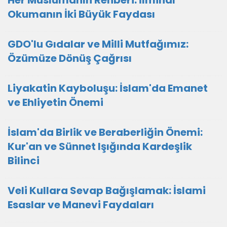
Her Müslümanın Rehberi: İlmihâl
Okumanın İki Büyük Faydası
GDO'lu Gıdalar ve Milli Mutfağımız:
Özümüze Dönüş Çağrısı
Liyakatin Kayboluşu: İslam'da Emanet
ve Ehliyetin Önemi
İslam'da Birlik ve Beraberliğin Önemi:
Kur'an ve Sünnet Işığında Kardeşlik
Bilinci
Veli Kullara Sevap Bağışlamak: İslami
Esaslar ve Manevi Faydaları