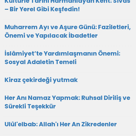
Kültürle Tarihi Harmanlayan Kent: Sivas
– Bir Yerel Gibi Keşfedin!
Muharrem Ayı ve Aşure Günü: Faziletleri,
Önemi ve Yapılacak İbadetler
İslâmiyet’te Yardımlaşmanın Önemi:
Sosyal Adaletin Temeli
Kiraz çekirdeği yutmak
Her Anı Namaz Yapmak: Ruhsal Diriliş ve
Sürekli Teşekkür
Ulûl'elbab: Allah'ı Her An Zikredenler