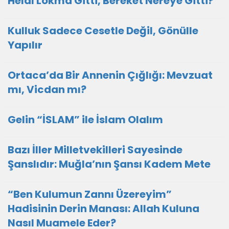
Helal Lokma Gitti, Bereket Nereye Gitti?
Kulluk Sadece Cesetle Değil, Gönülle
Yapılır
Ortaca’da Bir Annenin Çığlığı: Mevzuat
mı, Vicdan mı?
Gelin “İSLAM” ile İslam Olalım
Bazı İller Milletvekilleri Sayesinde
Şanslıdır: Muğla’nın Şansı Kadem Mete
“Ben Kulumun Zannı Üzereyim”
Hadisinin Derin Manası: Allah Kuluna
Nasıl Muamele Eder?