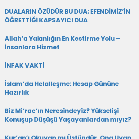
DUALARIN ÖZÜDÜR BU DUA: EFENDİMİZ’İN
ÖĞRETTİĞİ KAPSAYICI DUA
Allah’a Yakınlığın En Kestirme Yolu –
İnsanlara Hizmet
İNFAK VAKTİ
İslam’da Helalleşme: Hesap Gününe
Hazırlık
Biz Mi’rac’ın Neresindeyiz? Yükselişi
Konuşup Düşüşü Yaşayanlardan mıyız?
Kur’an’ı Okuyan mı Üstündür, Ona Uyan