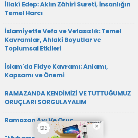
İllakî Edep: Aklın Zâhiri Sureti, İnsanlığın
Temel Harcı
İslamiyette Vefa ve Vefasızlık: Temel
Kavramlar, Ahlaki Boyutlar ve
Toplumsal Etkileri
İslam'da Fidye Kavramı: Anlamı,
Kapsamı ve Önemi
RAMAZANDA KENDİMİZİ VE TUTTUĞUMUZ
ORUÇLARI SORGULAYALIM
Ramazan Ayı Ve Oruç