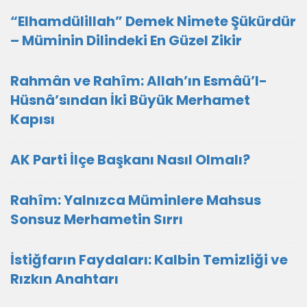
“Elhamdülillah” Demek Nimete Şükürdür
– Müminin Dilindeki En Güzel Zikir
Rahmân ve Rahîm: Allah’ın Esmâü’l-
Hüsnâ’sından İki Büyük Merhamet
Kapısı
AK Parti İlçe Başkanı Nasıl Olmalı?
Rahîm: Yalnızca Müminlere Mahsus
Sonsuz Merhametin Sırrı
İstiğfarın Faydaları: Kalbin Temizliği ve
Rızkın Anahtarı