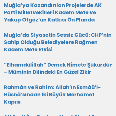
Muğla’ya Kazandırılan Projelerde AK
Parti Milletvekilleri Kadem Mete ve
Yakup Otgöz’ün Katkısı Ön Planda
Muğla’da Siyasetin Sessiz Gücü: CHP’nin
Sahip Olduğu Belediyelere Rağmen
Kadem Mete Etkisi
“Elhamdülillah” Demek Nimete Şükürdür
– Müminin Dilindeki En Güzel Zikir
Rahmân ve Rahîm: Allah’ın Esmâü’l-
Hüsnâ’sından İki Büyük Merhamet
Kapısı