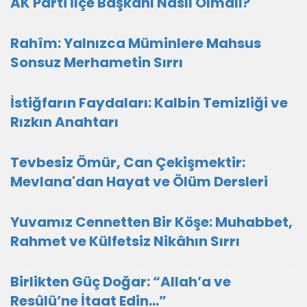
AK Parti İlçe Başkanı Nasıl Olmalı?
Rahîm: Yalnızca Müminlere Mahsus
Sonsuz Merhametin Sırrı
İstiğfarın Faydaları: Kalbin Temizliği ve
Rızkın Anahtarı
Tevbesiz Ömür, Can Çekişmektir:
Mevlana'dan Hayat ve Ölüm Dersleri
Yuvamız Cennetten Bir Köşe: Muhabbet,
Rahmet ve Külfetsiz Nikâhın Sırrı
Birlikten Güç Doğar: “Allah’a ve
Resûlü’ne İtaat Edin…”