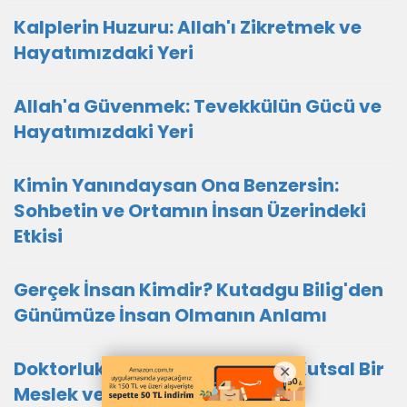
Kalplerin Huzuru: Allah'ı Zikretmek ve
Hayatımızdaki Yeri
Allah'a Güvenmek: Tevekkülün Gücü ve
Hayatımızdaki Yeri
Kimin Yanındaysan Ona Benzersin:
Sohbetin ve Ortamın İnsan Üzerindeki
Etkisi
Gerçek İnsan Kimdir? Kutadgu Bilig'den
Günümüze İnsan Olmanın Anlamı
Doktorluk: İnsanlığa Adanmış Kutsal Bir
Meslek ve Toplumun Baş Tacı