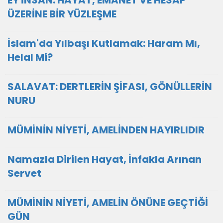
EY İNSAN: HAYAT, EMANET VE HESAP
ÜZERİNE BİR YÜZLEŞME
İslam'da Yılbaşı Kutlamak: Haram Mı,
Helal Mi?
SALAVAT: DERTLERİN ŞİFASI, GÖNÜLLERİN
NURU
MÜMİNİN NİYETİ, AMELİNDEN HAYIRLIDIR
Namazla Dirilen Hayat, İnfakla Arınan
Servet
MÜMİNİN NİYETİ, AMELİN ÖNÜNE GEÇTİĞİ
GÜN