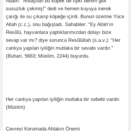
Adam: “Anlaşılan bu köpek de tıpkı benim gibi
susuzluk çekmiş!” dedi ve hemen kuyuya inerek
çarığı ile su çıkarıp köpeğe içirdi. Bunun üzerine Yüce
Allah (c.c.), onu bağışladı. Sahabiler: “Ey Allah’ın
Resûlü, hayvanlara yaptıklarımızdan dolayı bize
sevap var mı? diye sorunca Resûlüllah (s.a.v.): “Her
canlıya yapılan iyiliğin mutlaka bir sevabı vardır.”
(Buhari, 5663; Müslim, 2244) buyurdu.
Her canlıya yapılan iyiliğin mutlaka bir sebebi vardır.
(Müslim)
Çevreyi Korumada Ahlakın Önemi