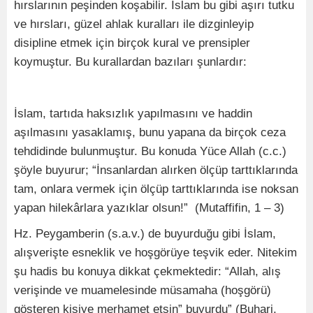
hırslarının peşinden koşabilir. İslam bu gibi aşırı tutku
ve hırsları, güzel ahlak kuralları ile dizginleyip
disipline etmek için birçok kural ve prensipler
koymuştur. Bu kurallardan bazıları şunlardır:
İslam, tartıda haksızlık yapılmasını ve haddin
aşılmasını yasaklamış, bunu yapana da birçok ceza
tehdidinde bulunmuştur. Bu konuda Yüce Allah (c.c.)
şöyle buyurur; “İnsanlardan alırken ölçüp tarttıklarında
tam, onlara vermek için ölçüp tarttıklarında ise noksan
yapan hilekârlara yazıklar olsun!” (Mutaffifin, 1 – 3)
Hz. Peygamberin (s.a.v.) de buyurduğu gibi İslam,
alışverişte esneklik ve hoşgörüye teşvik eder. Nitekim
şu hadis bu konuya dikkat çekmektedir: “Allah, alış
verişinde ve muamelesinde müsamaha (hoşgörü)
gösteren kişiye merhamet etsin” buyurdu” (Buhari,