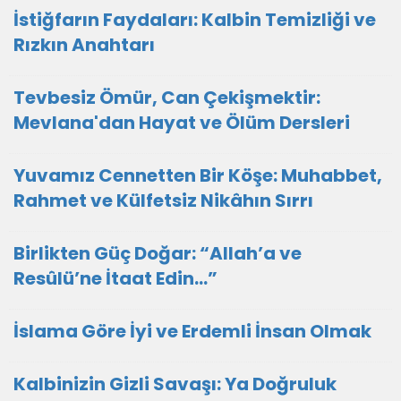
İstiğfarın Faydaları: Kalbin Temizliği ve
Rızkın Anahtarı
Tevbesiz Ömür, Can Çekişmektir:
Mevlana'dan Hayat ve Ölüm Dersleri
Yuvamız Cennetten Bir Köşe: Muhabbet,
Rahmet ve Külfetsiz Nikâhın Sırrı
Birlikten Güç Doğar: “Allah’a ve
Resûlü’ne İtaat Edin…”
İslama Göre İyi ve Erdemli İnsan Olmak
Kalbinizin Gizli Savaşı: Ya Doğruluk