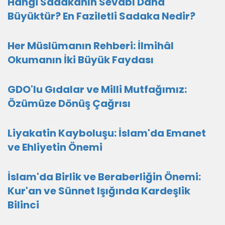
Hangi Sadakanın Sevabı Daha
Büyüktür? En Faziletli Sadaka Nedir?
Her Müslümanın Rehberi: İlmihâl
Okumanın İki Büyük Faydası
GDO'lu Gıdalar ve Milli Mutfağımız:
Özümüze Dönüş Çağrısı
Liyakatin Kayboluşu: İslam'da Emanet
ve Ehliyetin Önemi
İslam'da Birlik ve Beraberliğin Önemi:
Kur'an ve Sünnet Işığında Kardeşlik
Bilinci