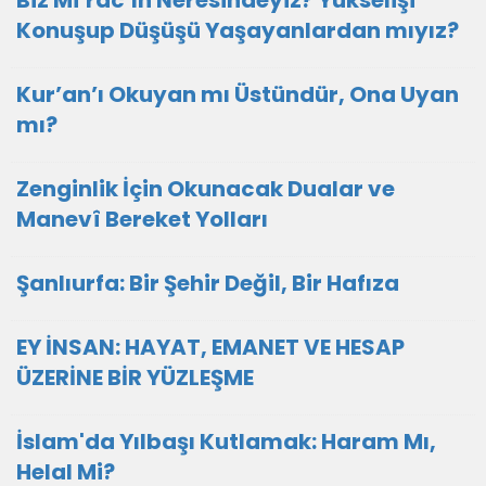
Biz Mi’rac’ın Neresindeyiz? Yükselişi
Konuşup Düşüşü Yaşayanlardan mıyız?
Kur’an’ı Okuyan mı Üstündür, Ona Uyan
mı?
Zenginlik İçin Okunacak Dualar ve
Manevî Bereket Yolları
Şanlıurfa: Bir Şehir Değil, Bir Hafıza
EY İNSAN: HAYAT, EMANET VE HESAP
ÜZERİNE BİR YÜZLEŞME
İslam'da Yılbaşı Kutlamak: Haram Mı,
Helal Mi?