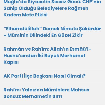
Muğla’da Siyasetin Sessiz Gücü: CHP’nin
Sahip Olduğu Belediyelere Rağmen
Kadem Mete Etkisi
“Elhamdülillah” Demek Nimete Şükürdür
– Müminin Dilindeki En Güzel Zikir
Rahmân ve Rahîm: Allah’ın Esmâü’l-
Hüsnâ’sından İki Büyük Merhamet
Kapısı
AK Parti İlçe Başkanı Nasıl Olmalı?
Rahîm: Yalnızca Müminlere Mahsus
Sonsuz Merhametin Sırrı