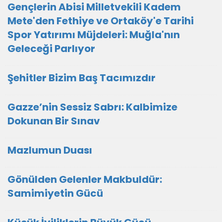
Gençlerin Abisi Milletvekili Kadem
Mete'den Fethiye ve Ortaköy'e Tarihi
Spor Yatırımı Müjdeleri: Muğla'nın
Geleceği Parlıyor
Şehitler Bizim Baş Tacımızdır
Gazze’nin Sessiz Sabrı: Kalbimize
Dokunan Bir Sınav
Mazlumun Duası
​Gönülden Gelenler Makbuldür:
Samimiyetin Gücü