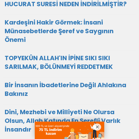
HUCURAT SURESİ NEDEN İNDİRİLMİŞTİR?
Kardeşini Hakir Görmek: İnsani
Münasebetlerde Şeref ve Saygının
Önemi
TOPYEKÛN ALLAH'IN İPİNE SIKI SIKI
SARILMAK, BÖLÜNMEYİ REDDETMEK
Bir İnsanın İbadetlerine Değil Ahlakına
Bakınız
Dini, Mezhebi ve Milliyeti Ne Olursa
Olsun, Allah Katında En Şerefli Varlık
İnsandır