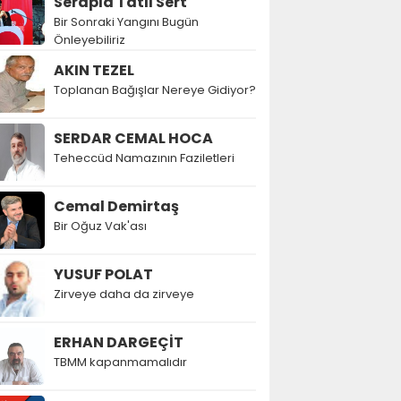
Serapla Tatlı Sert
Bir Sonraki Yangını Bugün
Önleyebiliriz
AKIN TEZEL
Toplanan Bağışlar Nereye Gidiyor?
SERDAR CEMAL HOCA
Teheccüd Namazının Faziletleri
Cemal Demirtaş
Bir Oğuz Vak'ası
YUSUF POLAT
Zirveye daha da zirveye
ERHAN DARGEÇİT
TBMM kapanmamalıdır