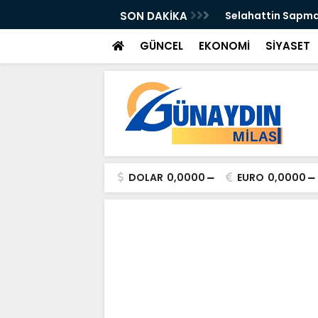
n Önleyebiliriz" Çağrısı
SON DAKİKA
Selahattin Sapma
GÜNCEL
EKONOMİ
SİYASET
DOLAR
0,0000
EURO
0,0000