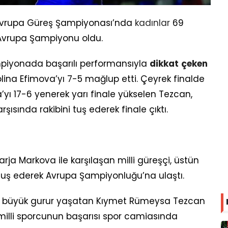
Avrupa Güreş Şampiyonası’nda
kadınlar
69
vrupa Şampiyonu oldu.
piyonada başarılı performansıyla
dikkat
çeken
Polina Efimova’yı 7-5 mağlup etti. Çeyrek finalde
yı 17-6 yenerek yarı finale yükselen Tezcan,
şısında rakibini tuş ederek finale çıktı.
ja Markova ile karşılaşan milli güreşçi, üstün
uş ederek Avrupa Şampiyonluğu’na ulaştı.
una büyük gurur yaşatan Kıymet Rümeysa Tezcan
, milli sporcunun başarısı spor camiasında