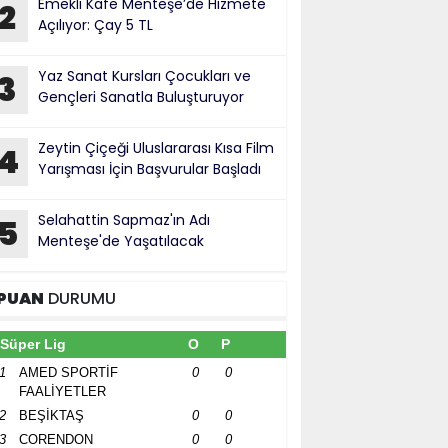
Emekli Kafe Menteşe’de Hizmete
2
Açılıyor: Çay 5 TL
Yaz Sanat Kursları Çocukları ve
3
Gençleri Sanatla Buluşturuyor
Zeytin Çiçeği Uluslararası Kısa Film
4
Yarışması İçin Başvurular Başladı
Selahattin Sapmaz'ın Adı
5
Menteşe'de Yaşatılacak
PUAN
DURUMU
Süper Lig
O
P
1
AMED SPORTİF
0
0
FAALİYETLER
2
BEŞİKTAŞ
0
0
3
CORENDON
0
0