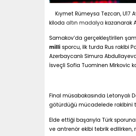
Kıymet Rümeysa Tezcan, U17 
kiloda
altın
madalya
kazanarak A
Samakov’da gerçekleştirilen şam
milli
sporcu, ilk turda Rus rakibi 
Azerbaycanlı Simura Abdullayeva’
İsveçli Sofia Tuominen Mirkovic kar
Final müsabakasında Letonyalı Dar
götürdüğü mücadelede rakibini t
Elde ettiği başarıyla Türk spor
ve antrenör ekibi tebrik edilirken