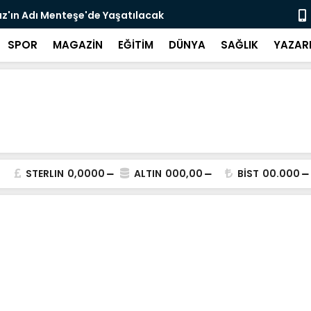
z'ın Adı Menteşe'de Yaşatılacak
Emekli Kafe
SPOR
MAGAZİN
EĞİTİM
DÜNYA
SAĞLIK
YAZAR
STERLIN
0,0000
ALTIN
000,00
BİST
00.000