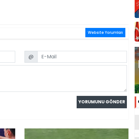
Website Yorumları
Email
@