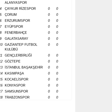
ALANYASPOR
4
ÇAYKUR RİZESPOR
0
0
5
ÇORUM
0
0
6
ERZURUMSPOR
0
0
7
EYÜPSPOR
0
0
8
FENERBAHÇE
0
0
9
GALATASARAY
0
0
10
GAZİANTEP FUTBOL
0
0
KULÜBÜ
11
GENÇLERBİRLİĞİ
0
0
12
GÖZTEPE
0
0
13
İSTANBUL BAŞAKŞEHİR
0
0
14
KASIMPAŞA
0
0
15
KOCAELİSPOR
0
0
16
KONYASPOR
0
0
17
SAMSUNSPOR
0
0
18
TRABZONSPOR
0
0