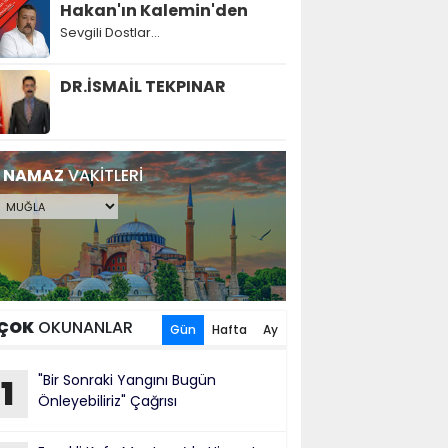
Hakan'ın Kalemin'den
Sevgili Dostlar...
DR.İSMAİL TEKPINAR
NAMAZ
VAKİTLERİ
ÇOK
OKUNANLAR
Gün
Hafta
Ay
"Bir Sonraki Yangını Bugün
1
Önleyebiliriz" Çağrısı