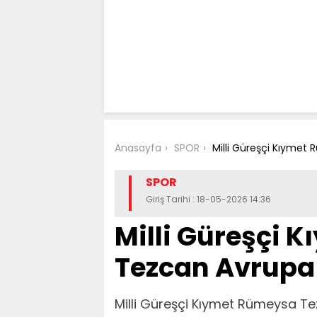
Anasayfa
SPOR
Milli Güreşçi Kıyme
SPOR
Giriş Tarihi : 18-05-2026 14:36
Milli Güreşçi 
Tezcan Avrupa
Milli Güreşçi Kıymet Rümeysa 