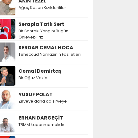
AKIN TEZEL
Ağaç Kesen Kızılderililer
Serapla Tatlı Sert
Bir Sonraki Yangını Bugün
Önleyebiliriz
SERDAR CEMAL HOCA
Teheccüd Namazının Faziletleri
Cemal Demirtaş
Bir Oğuz Vak'ası
YUSUF POLAT
Zirveye daha da zirveye
ERHAN DARGEÇİT
TBMM kapanmamalıdır