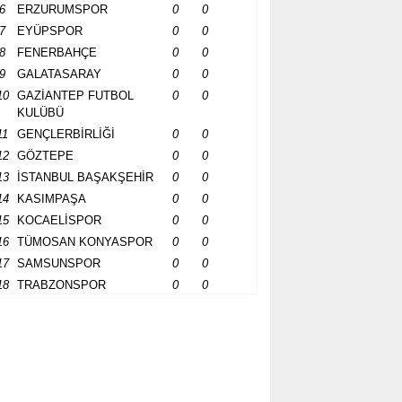
6
ERZURUMSPOR
0
0
7
EYÜPSPOR
0
0
8
FENERBAHÇE
0
0
9
GALATASARAY
0
0
10
GAZİANTEP FUTBOL
0
0
KULÜBÜ
11
GENÇLERBİRLİĞİ
0
0
12
GÖZTEPE
0
0
13
İSTANBUL BAŞAKŞEHİR
0
0
14
KASIMPAŞA
0
0
15
KOCAELİSPOR
0
0
16
TÜMOSAN KONYASPOR
0
0
17
SAMSUNSPOR
0
0
18
TRABZONSPOR
0
0