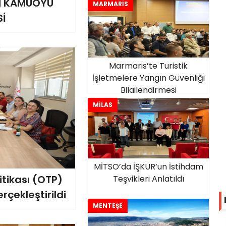
N KAMUOYU
MARMARİS
Sİ
Marmaris’te Turistik
İşletmelere Yangın Güvenliği
Bilgilendirmesi
MİLAS
MİTSO’da İŞKUR’un İstihdam
tikası (OTP)
Teşvikleri Anlatıldı
rçekleştirildi
MENTEŞE