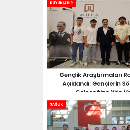
BÜYÜKŞEHİR
Gençlik Araştırmaları 
Açıklandı: Gençlerin Sö
Geleceğine Yön Ve
SAĞLIK