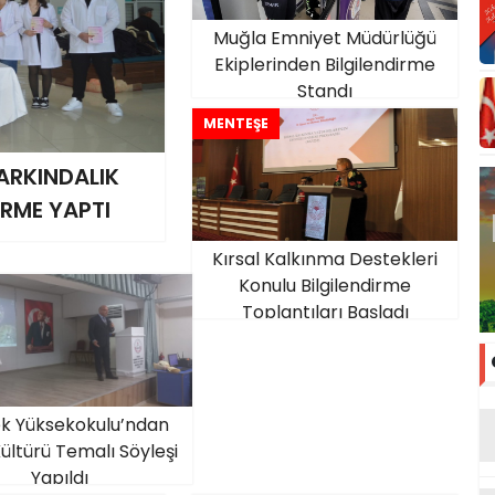
Muğla Emniyet Müdürlüğü
Ekiplerinden Bilgilendirme
Standı
MENTEŞE
ARKINDALIK
İRME YAPTI
Kırsal Kalkınma Destekleri
Konulu Bilgilendirme
Toplantıları Başladı
k Yüksekokulu’ndan
Kültürü Temalı Söyleşi
Yapıldı