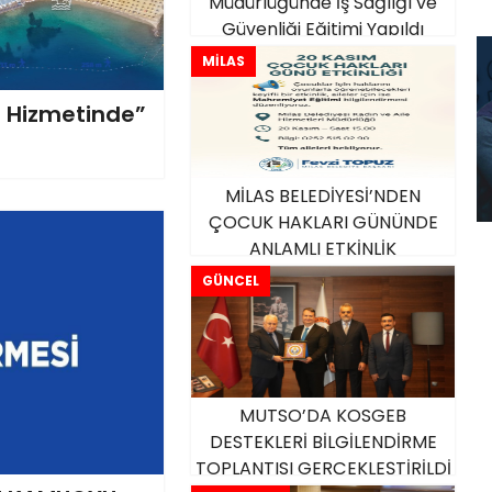
Müdürlüğünde İş Sağlığı ve
Güvenliği Eğitimi Yapıldı
MİLAS
n Hizmetinde”
MİLAS BELEDİYESİ’NDEN
ÇOCUK HAKLARI GÜNÜNDE
ANLAMLI ETKİNLİK
GÜNCEL
MUTSO’DA KOSGEB
DESTEKLERİ BİLGİLENDİRME
TOPLANTISI GERÇEKLEŞTİRİLDİ