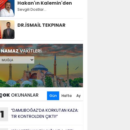
Hakan'ın Kalemin'den
Sevgili Dostlar...
DR.İSMAİL TEKPINAR
NAMAZ
VAKİTLERİ
ÇOK
OKUNANLAR
Gün
Hafta
Ay
“DAMLIBOĞAZ’DA KORKUTAN KAZA:
1
TIR KONTROLDEN ÇIKTI!”