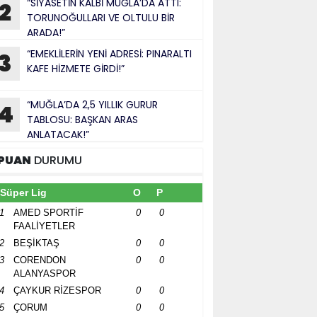
“SİYASETİN KALBİ MUĞLA’DA ATTI:
2
TORUNOĞULLARI VE OLTULU BİR
ARADA!”
“EMEKLİLERİN YENİ ADRESİ: PINARALTI
3
KAFE HİZMETE GİRDİ!”
“MUĞLA’DA 2,5 YILLIK GURUR
4
TABLOSU: BAŞKAN ARAS
ANLATACAK!”
PUAN
DURUMU
Süper Lig
O
P
1
AMED SPORTİF
0
0
FAALİYETLER
2
BEŞİKTAŞ
0
0
3
CORENDON
0
0
ALANYASPOR
4
ÇAYKUR RİZESPOR
0
0
5
ÇORUM
0
0