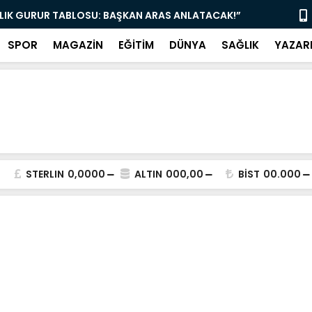
LLIK GURUR TABLOSU: BAŞKAN ARAS ANLATACAK!”
“EMEKLİLERİ
SPOR
MAGAZİN
EĞİTİM
DÜNYA
SAĞLIK
YAZAR
STERLIN
0,0000
ALTIN
000,00
BİST
00.000