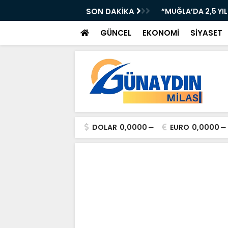
AN KAZA: TIR KONTROLDEN ÇIKTI!”
SON DAKİKA
“MUĞLA’DA 2,5 YI
GÜNCEL
EKONOMİ
SİYASET
DOLAR
0,0000
EURO
0,0000