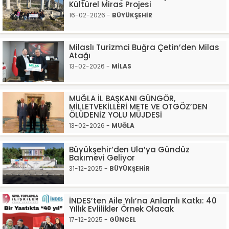
Kültürel Miras Projesi
16-02-2026 -
BÜYÜKŞEHİR
Milaslı Turizmci Buğra Çetin’den Milas
Atağı
13-02-2026 -
MİLAS
MUĞLA İL BAŞKANI GÜNGÖR,
MİLLETVEKİLLERİ METE VE OTGÖZ’DEN
ÖLÜDENİZ YOLU MÜJDESİ
13-02-2026 -
MUĞLA
Büyükşehir’den Ula’ya Gündüz
Bakımevi Geliyor
31-12-2025 -
BÜYÜKŞEHİR
İNDES’ten Aile Yılı’na Anlamlı Katkı: 40
Yıllık Evlilikler Örnek Olacak
17-12-2025 -
GÜNCEL