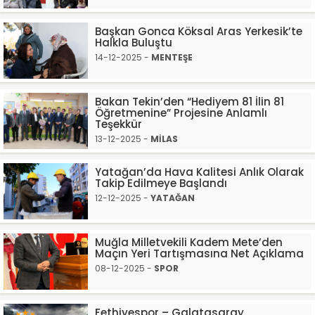
Başkan Gonca Köksal Aras Yerkesik’te
Halkla Buluştu
14-12-2025 -
MENTEŞE
Bakan Tekin’den “Hediyem 81 İlin 81
Öğretmenine” Projesine Anlamlı
Teşekkür
13-12-2025 -
MİLAS
Yatağan’da Hava Kalitesi Anlık Olarak
Takip Edilmeye Başlandı
12-12-2025 -
YATAĞAN
Muğla Milletvekili Kadem Mete’den
Maçın Yeri Tartışmasına Net Açıklama
08-12-2025 -
SPOR
Fethiyespor – Galatasaray