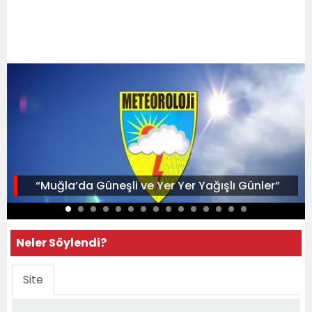
“Muğla’da Güneşli ve Yer Yer Yağışlı Günler”
Neler Söylendi?
Site