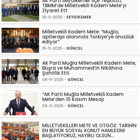
AK Parti Seydikemer İlçe Teşkilatı,
TBMM’de Milletvekili Kadem Mete’yi
Ziyaret Ett
19-11-2025 -
SEYDİKEMER
Milletvekili Kadem Mete: “Muğla,
apiterapi alanında Türkiye’ye öncülük
ediyor”
15-11-2025 -
GÜNCEL
AK Parti Muğla Milletvekili Kadem Mete,
Büşra ve Muhammed’in Nikâhına
Şahitlik Etti
09-11-2025 -
GÜNCEL
“AK Parti Muğla Milletvekili Kadem
Mete’den 10 Kasım Mesajı
09-11-2025 -
GÜNCEL
MİLLETVEKİLLERİ METE VE OTGÖZ: TARİHİN
EN BÜYÜK SOSYAL KONUT HAMLESİNİ
BAŞLATIYORUZ, HAYIRLI OLSUN…