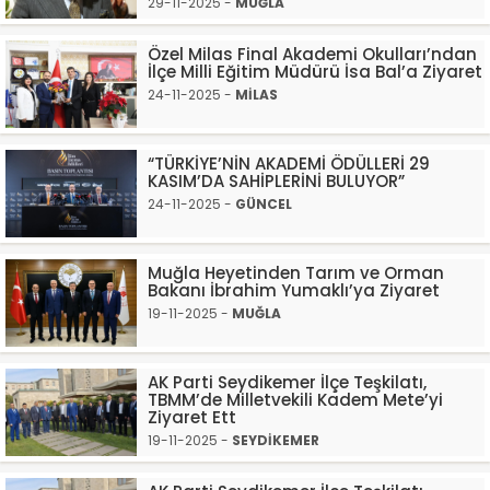
29-11-2025 -
MUĞLA
Özel Milas Final Akademi Okulları’ndan
İlçe Milli Eğitim Müdürü İsa Bal’a Ziyaret
24-11-2025 -
MİLAS
“TÜRKİYE’NİN AKADEMİ ÖDÜLLERİ 29
KASIM’DA SAHİPLERİNİ BULUYOR”
24-11-2025 -
GÜNCEL
Muğla Heyetinden Tarım ve Orman
Bakanı İbrahim Yumaklı’ya Ziyaret
19-11-2025 -
MUĞLA
AK Parti Seydikemer İlçe Teşkilatı,
TBMM’de Milletvekili Kadem Mete’yi
Ziyaret Ett
19-11-2025 -
SEYDİKEMER