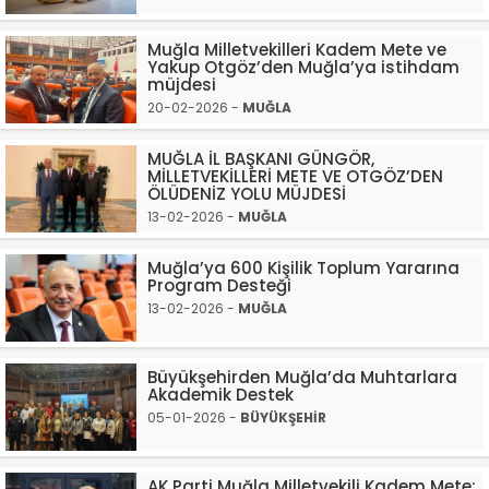
Muğla Milletvekilleri Kadem Mete ve
Yakup Otgöz’den Muğla’ya istihdam
müjdesi
20-02-2026 -
MUĞLA
MUĞLA İL BAŞKANI GÜNGÖR,
MİLLETVEKİLLERİ METE VE OTGÖZ’DEN
ÖLÜDENİZ YOLU MÜJDESİ
13-02-2026 -
MUĞLA
Muğla’ya 600 Kişilik Toplum Yararına
Program Desteği
13-02-2026 -
MUĞLA
Büyükşehirden Muğla’da Muhtarlara
Akademik Destek
05-01-2026 -
BÜYÜKŞEHİR
AK Parti Muğla Milletvekili Kadem Mete: