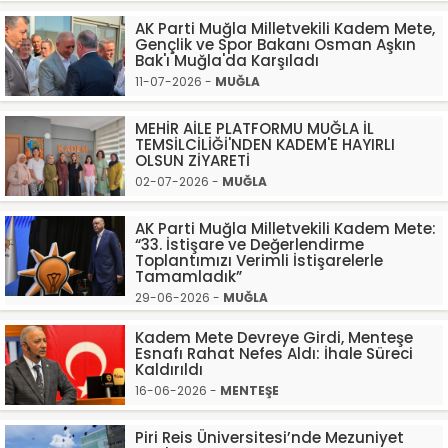
AK Parti Muğla Milletvekili Kadem Mete,
Gençlik ve Spor Bakanı Osman Aşkın
Bak'ı Muğla'da Karşıladı
11-07-2026 -
MUĞLA
MEHİR AİLE PLATFORMU MUĞLA İL
TEMSİLCİLİĞİ'NDEN KADEM'E HAYIRLI
OLSUN ZİYARETİ
02-07-2026 -
MUĞLA
AK Parti Muğla Milletvekili Kadem Mete:
“33. İstişare ve Değerlendirme
Toplantımızı Verimli İstişarelerle
Tamamladık”
29-06-2026 -
MUĞLA
Kadem Mete Devreye Girdi, Menteşe
Esnafı Rahat Nefes Aldı: İhale Süreci
Kaldırıldı
16-06-2026 -
MENTEŞE
Piri Reis Üniversitesi’nde Mezuniyet