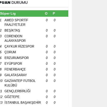
PUAN
DURUMU
Süper Lig
O
P
1
AMED SPORTİF
0
0
FAALİYETLER
2
BEŞİKTAŞ
0
0
3
CORENDON
0
0
ALANYASPOR
4
ÇAYKUR RİZESPOR
0
0
5
ÇORUM
0
0
6
ERZURUMSPOR
0
0
7
EYÜPSPOR
0
0
8
FENERBAHÇE
0
0
9
GALATASARAY
0
0
10
GAZİANTEP FUTBOL
0
0
KULÜBÜ
11
GENÇLERBİRLİĞİ
0
0
12
GÖZTEPE
0
0
13
İSTANBUL BAŞAKŞEHİR
0
0