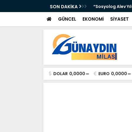
 Yer Yağışlı Günler”
SON DAKİKA
“Sosyolog Alev Yı
GÜNCEL
EKONOMİ
SİYASET
DOLAR
0,0000
EURO
0,0000