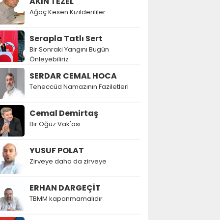
AKIN TEZEL
Ağaç Kesen Kızılderililer
Serapla Tatlı Sert
Bir Sonraki Yangını Bugün
Önleyebiliriz
SERDAR CEMAL HOCA
Teheccüd Namazının Faziletleri
Cemal Demirtaş
Bir Oğuz Vak'ası
YUSUF POLAT
Zirveye daha da zirveye
ERHAN DARGEÇİT
TBMM kapanmamalıdır