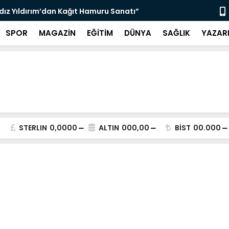
ldız Yıldırım’dan Kağıt Hamuru Sanatı”
“3 Bin 564 
SPOR
MAGAZİN
EĞİTİM
DÜNYA
SAĞLIK
YAZAR
STERLIN
0,0000
ALTIN
000,00
BİST
00.000