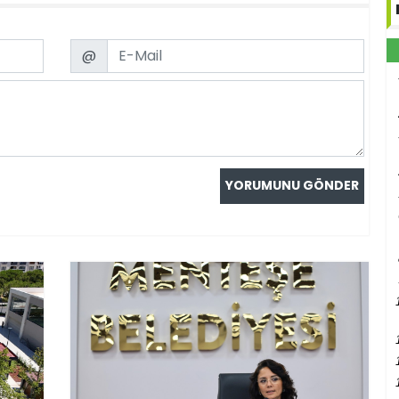
Email
@