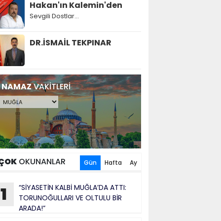
Hakan'ın Kalemin'den
Sevgili Dostlar...
DR.İSMAİL TEKPINAR
NAMAZ
VAKİTLERİ
ÇOK
OKUNANLAR
Gün
Hafta
Ay
“SİYASETİN KALBİ MUĞLA’DA ATTI:
1
TORUNOĞULLARI VE OLTULU BİR
ARADA!”