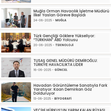
Muğla Orman Havacılık İşletme Müdürü
İlker Yaslan Göreve Başladı
24-06-2025 -
MUĞLA
Türk Gençliği Göklere Yükseliyor:
“TÜRKHAN” ABD Yolcusu
20-06-2025 -
TEKNOLOJİ
TUSAŞ GENEL MÜDÜRÜ DEMİROĞLU:
TÜRKİYE HAVACILIKTA LİDER
16-06-2025 -
GÜNCEL
Havadan Görüntüleme Sanatıyla Fark
Yaratıyor: Kaan Demirkan Göz
Dolduruyor
13-06-2025 -
BİYOGRAFİ
VECİHİ HÜRKUŞ’UN YARIM KALAN RÜYASI