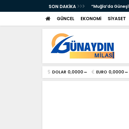
’DA ATTI: TORUNOĞULLARI VE OLTULU BİR
SON DAKİKA
“Muğla’da Güneşli 
GÜNCEL
EKONOMİ
SİYASET
DOLAR
0,0000
EURO
0,0000