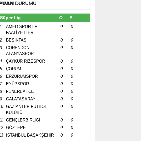
PUAN
DURUMU
Süper Lig
O
P
1
AMED SPORTİF
0
0
FAALİYETLER
2
BEŞİKTAŞ
0
0
3
CORENDON
0
0
ALANYASPOR
4
ÇAYKUR RİZESPOR
0
0
5
ÇORUM
0
0
6
ERZURUMSPOR
0
0
7
EYÜPSPOR
0
0
8
FENERBAHÇE
0
0
9
GALATASARAY
0
0
10
GAZİANTEP FUTBOL
0
0
KULÜBÜ
11
GENÇLERBİRLİĞİ
0
0
12
GÖZTEPE
0
0
13
İSTANBUL BAŞAKŞEHİR
0
0