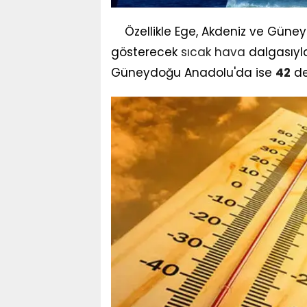
Özellikle Ege, Akdeniz ve Güne
gösterecek
sıcak
hava
dalgasıy
Güneydoğu Anadolu'da ise
42
de