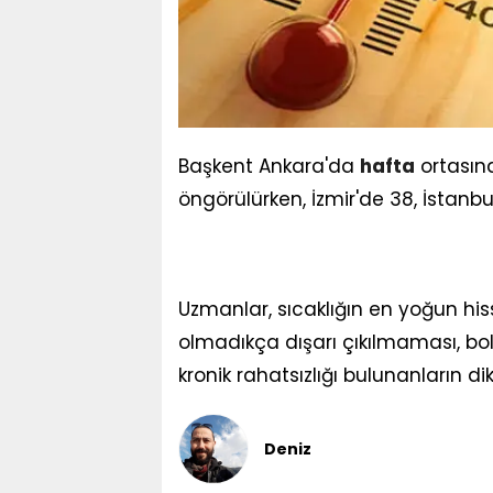
Başkent Ankara'da
hafta
ortasın
öngörülürken, İzmir'de 38, İstanbu
Uzmanlar, sıcaklığın en yoğun his
olmadıkça dışarı çıkılmaması, bol s
kronik rahatsızlığı bulunanların d
Deniz