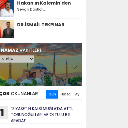
Hakan'ın Kalemin'den
Sevgili Dostlar...
DR.İSMAİL TEKPINAR
NAMAZ
VAKİTLERİ
ÇOK
OKUNANLAR
Gün
Hafta
Ay
“SİYASETİN KALBİ MUĞLA’DA ATTI:
1
TORUNOĞULLARI VE OLTULU BİR
ARADA!”