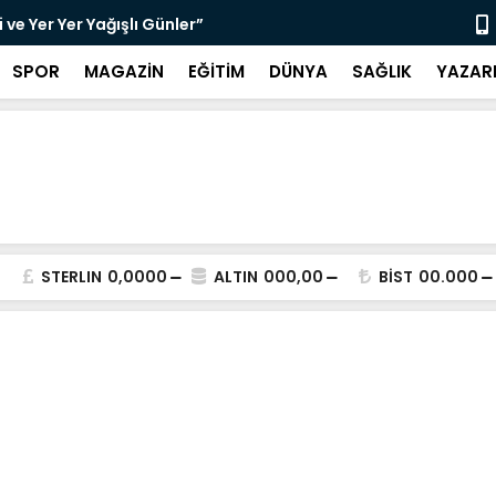
ve Yer Yer Yağışlı Günler”
“Sosyolog A
SPOR
MAGAZİN
EĞİTİM
DÜNYA
SAĞLIK
YAZAR
STERLIN
0,0000
ALTIN
000,00
BİST
00.000