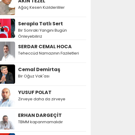
AKIN TEZEL
Ağaç Kesen Kızılderililer
Serapla Tatlı Sert
Bir Sonraki Yangını Bugün
Önleyebiliriz
SERDAR CEMAL HOCA
Teheccüd Namazının Faziletleri
Cemal Demirtaş
Bir Oğuz Vak'ası
YUSUF POLAT
Zirveye daha da zirveye
ERHAN DARGEÇİT
TBMM kapanmamalıdır