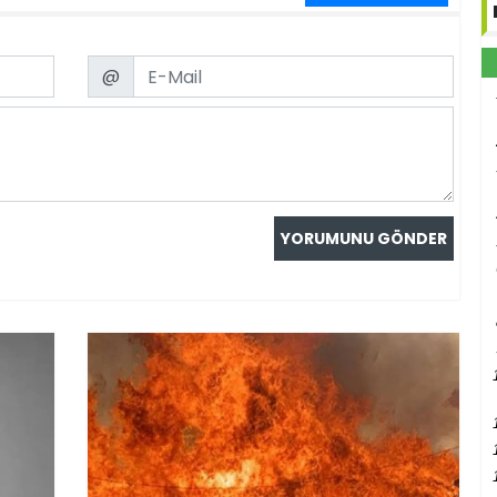
Email
@