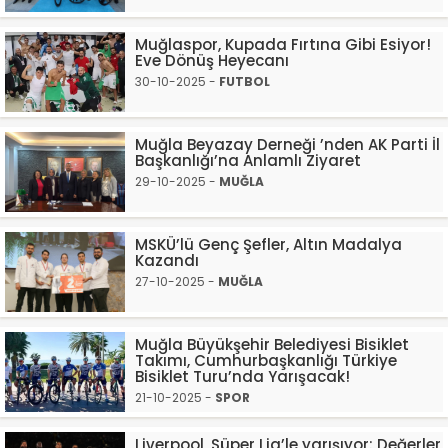
Muğlaspor, Kupada Fırtına Gibi Esiyor!
Eve Dönüş Heyecanı
30-10-2025 -
FUTBOL
Muğla Beyazay Derneği ’nden AK Parti İl
Başkanlığı’na Anlamlı Ziyaret
29-10-2025 -
MUĞLA
MSKÜ’lü Genç Şefler, Altın Madalya
Kazandı
27-10-2025 -
MUĞLA
Muğla Büyükşehir Belediyesi Bisiklet
Takımı, Cumhurbaşkanlığı Türkiye
Bisiklet Turu’nda Yarışacak!
21-10-2025 -
SPOR
Liverpool, Süper Lig’le yarışıyor: Değerler