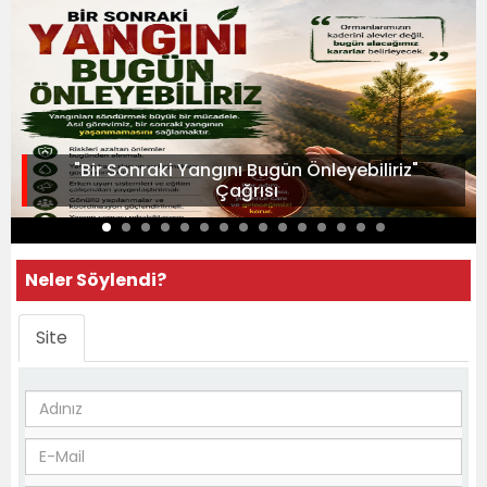
"Bir Sonraki Yangını Bugün Önleyebiliriz"
Çağrısı
Neler Söylendi?
Site