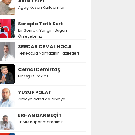
AKIN TEZEL
Ağaç Kesen Kızılderililer
Serapla Tatlı Sert
Bir Sonraki Yangını Bugün
Önleyebiliriz
SERDAR CEMAL HOCA
Teheccüd Namazının Faziletleri
Cemal Demirtaş
Bir Oğuz Vak'ası
YUSUF POLAT
Zirveye daha da zirveye
ERHAN DARGEÇİT
TBMM kapanmamalıdır