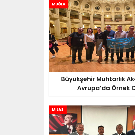
Ve
MUĞLA
Büyükşehir Muhtarlık Ak
Avrupa’da Örnek O
MİLAS