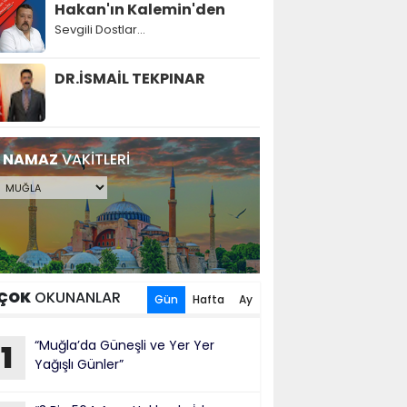
Hakan'ın Kalemin'den
Sevgili Dostlar...
DR.İSMAİL TEKPINAR
NAMAZ
VAKİTLERİ
ÇOK
OKUNANLAR
Gün
Hafta
Ay
“Muğla’da Güneşli ve Yer Yer
1
Yağışlı Günler”