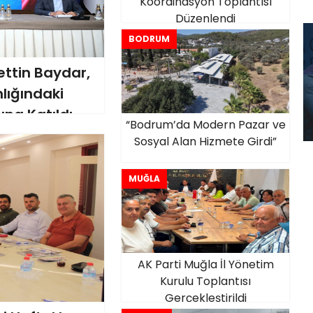
Koordinasyon Toplantısı
Düzenlendi
BODRUM
ttin Baydar,
lığındaki
na Katıldı
“Bodrum’da Modern Pazar ve
Sosyal Alan Hizmete Girdi”
MUĞLA
AK Parti Muğla İl Yönetim
Kurulu Toplantısı
Gerçekleştirildi