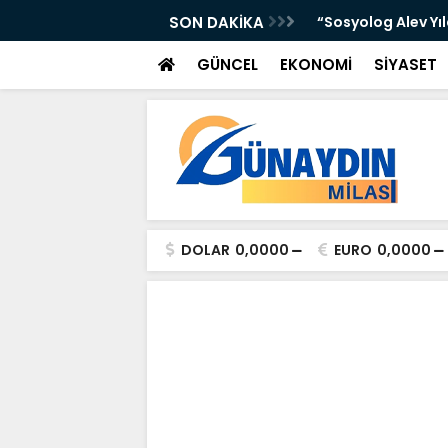
 Yer Yağışlı Günler”
SON DAKİKA
“Sosyolog Alev Yı
GÜNCEL
EKONOMİ
SİYASET
DOLAR
0,0000
EURO
0,0000