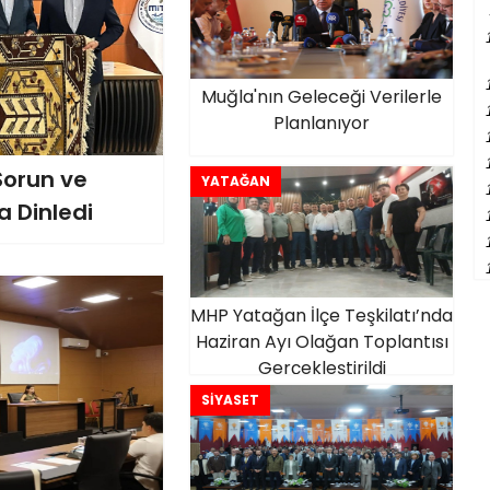
Muğla'nın Geleceği Verilerle
Planlanıyor
Sorun ve
YATAĞAN
a Dinledi
MHP Yatağan İlçe Teşkilatı’nda
Haziran Ayı Olağan Toplantısı
Gerçekleştirildi
SİYASET