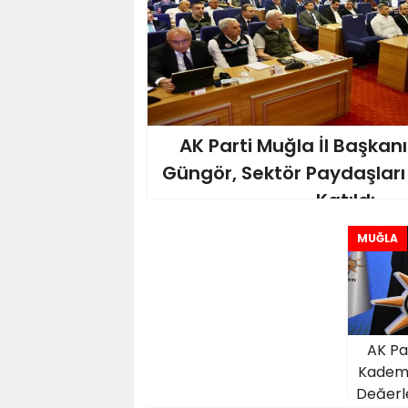
AK Parti Muğla İl Başkan
Güngör, Sektör Paydaşları 
Katıldı
MUĞLA
AK Par
Kadem M
Değerl