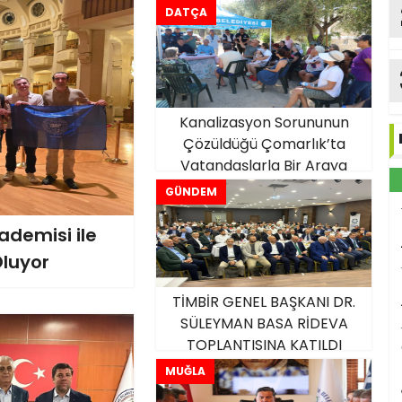
rimli İstişarelerle
DATÇA
Tamamladık”
Kanalizasyon Sorununun
Çözüldüğü Çomarlık’ta
Vatandaşlarla Bir Araya
Gelindi
GÜNDEM
ademisi ile
luyor
TİMBİR GENEL BAŞKANI DR.
SÜLEYMAN BASA RİDEVA
TOPLANTISINA KATILDI
MUĞLA