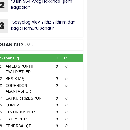
“3 Bin 564 Araç Hakkında İşlem
2
Başlatıldı”
“Sosyolog Alev Yıldız Yıldırım’dan
3
Kağıt Hamuru Sanatı”
PUAN
DURUMU
Süper Lig
O
P
1
AMED SPORTİF
0
0
FAALİYETLER
2
BEŞİKTAŞ
0
0
3
CORENDON
0
0
ALANYASPOR
4
ÇAYKUR RİZESPOR
0
0
5
ÇORUM
0
0
6
ERZURUMSPOR
0
0
7
EYÜPSPOR
0
0
8
FENERBAHÇE
0
0