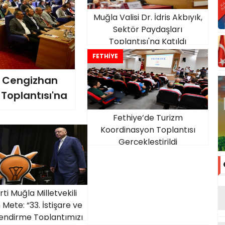
Muğla Valisi Dr. İdris Akbıyık,
Sektör Paydaşları
Toplantısı'na Katıldı
FETHİYE
ı Cengizhan
Toplantısı'na
Fethiye’de Turizm
Koordinasyon Toplantısı
Gerçekleştirildi
ti Muğla Milletvekili
ete: “33. İstişare ve
endirme Toplantımızı