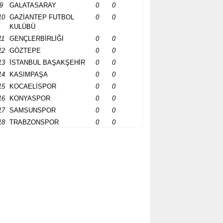
9
GALATASARAY
0
0
10
GAZİANTEP FUTBOL
0
0
KULÜBÜ
11
GENÇLERBİRLİĞİ
0
0
12
GÖZTEPE
0
0
13
İSTANBUL BAŞAKŞEHİR
0
0
14
KASIMPAŞA
0
0
15
KOCAELİSPOR
0
0
16
KONYASPOR
0
0
17
SAMSUNSPOR
0
0
18
TRABZONSPOR
0
0