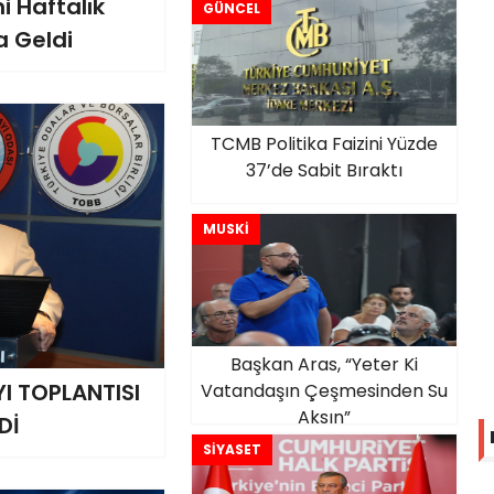
 Haftalık
GÜNCEL
a Geldi
TCMB Politika Faizini Yüzde
37’de Sabit Bıraktı
MUSKİ
Başkan Aras, “Yeter Ki
I TOPLANTISI
Vatandaşın Çeşmesinden Su
Aksın”
Dİ
SİYASET