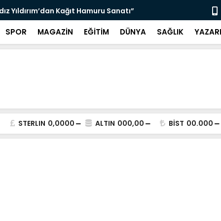
ldız Yıldırım’dan Kağıt Hamuru Sanatı”
“3 Bin 564 
SPOR
MAGAZİN
EĞİTİM
DÜNYA
SAĞLIK
YAZAR
STERLIN
0,0000
ALTIN
000,00
BİST
00.000