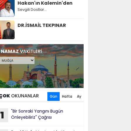
Hakan'ın Kalemin'den
Sevgili Dostlar...
DR.İSMAİL TEKPINAR
NAMAZ
VAKİTLERİ
ÇOK
OKUNANLAR
Gün
Hafta
Ay
"Bir Sonraki Yangını Bugün
1
Önleyebiliriz" Çağrısı