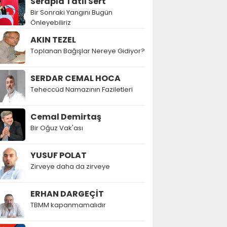
Serapla Tatlı Sert
Bir Sonraki Yangını Bugün
Önleyebiliriz
AKIN TEZEL
Toplanan Bağışlar Nereye Gidiyor?
SERDAR CEMAL HOCA
Teheccüd Namazının Faziletleri
Cemal Demirtaş
Bir Oğuz Vak'ası
YUSUF POLAT
Zirveye daha da zirveye
ERHAN DARGEÇİT
TBMM kapanmamalıdır