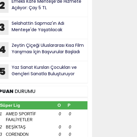
Emekli Kafe Menteşe’de Hizmete
2
Açılıyor: Çay 5 TL
Selahattin Sapmaz'ın Adı
3
Menteşe'de Yaşatılacak
Zeytin Çiçeği Uluslararası Kısa Film
4
Yarışması İçin Başvurular Başladı
Yaz Sanat Kursları Çocukları ve
5
Gençleri Sanatla Buluşturuyor
PUAN
DURUMU
Süper Lig
O
P
1
AMED SPORTİF
0
0
FAALİYETLER
2
BEŞİKTAŞ
0
0
3
CORENDON
0
0