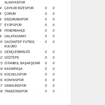
ALANYASPOR
4
ÇAYKUR RİZESPOR
0
0
5
ÇORUM
0
0
6
ERZURUMSPOR
0
0
7
EYÜPSPOR
0
0
8
FENERBAHÇE
0
0
9
GALATASARAY
0
0
10
GAZİANTEP FUTBOL
0
0
KULÜBÜ
11
GENÇLERBİRLİĞİ
0
0
12
GÖZTEPE
0
0
13
İSTANBUL BAŞAKŞEHİR
0
0
14
KASIMPAŞA
0
0
15
KOCAELİSPOR
0
0
16
KONYASPOR
0
0
17
SAMSUNSPOR
0
0
18
TRABZONSPOR
0
0