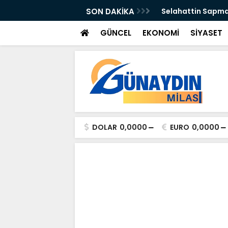
n Önleyebiliriz" Çağrısı
SON DAKİKA
Selahattin Sapma
GÜNCEL
EKONOMİ
SİYASET
DOLAR
0,0000
EURO
0,0000