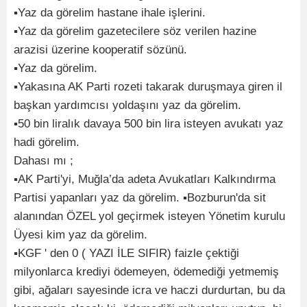
▪︎Yaz da görelim hastane ihale işlerini.
▪︎Yaz da görelim gazetecilere söz verilen hazine
arazisi üzerine kooperatif sözünü.
▪︎Yaz da görelim.
▪︎Yakasına AK Parti rozeti takarak duruşmaya giren il
başkan yardımcısı yoldaşını yaz da görelim.
▪︎50 bin liralık davaya 500 bin lira isteyen avukatı yaz
hadi görelim.
Dahası mı ;
▪︎AK Parti'yi, Muğla’da adeta Avukatları Kalkındırma
Partisi yapanları yaz da görelim. ▪︎Bozburun'da sit
alanından ÖZEL yol geçirmek isteyen Yönetim kurulu
Üyesi kim yaz da görelim.
▪︎KGF ' den 0 ( YAZI İLE SIFIR) faizle çektiği
milyonlarca krediyi ödemeyen, ödemediği yetmemiş
gibi, ağaları sayesinde icra ve haczi durdurtan, bu da