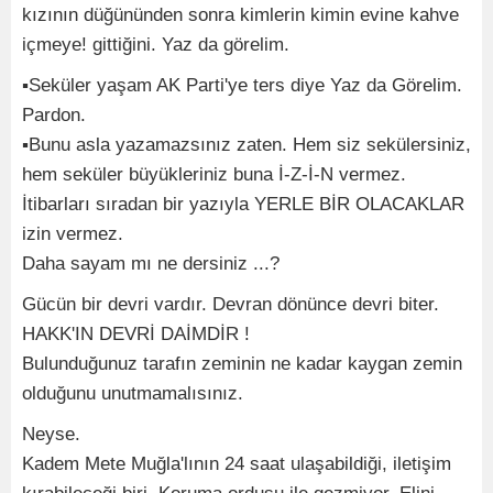
kızının düğününden sonra kimlerin kimin evine kahve
içmeye! gittiğini. Yaz da görelim.
▪︎Seküler yaşam AK Parti'ye ters diye Yaz da Görelim.
Pardon.
▪︎Bunu asla yazamazsınız zaten. Hem siz sekülersiniz,
hem seküler büyükleriniz buna İ-Z-İ-N vermez.
İtibarları sıradan bir yazıyla YERLE BİR OLACAKLAR
izin vermez.
Daha sayam mı ne dersiniz ...?
Gücün bir devri vardır. Devran dönünce devri biter.
HAKK'IN DEVRİ DAİMDİR !
Bulunduğunuz tarafın zeminin ne kadar kaygan zemin
olduğunu unutmamalısınız.
Neyse.
Kadem Mete Muğla'lının 24 saat ulaşabildiği, iletişim