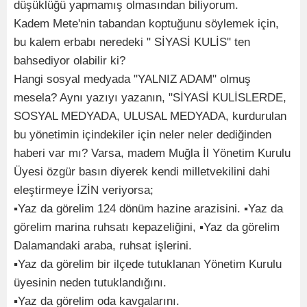
düşüklüğü yapmamış olmasından biliyorum.
Kadem Mete'nin tabandan koptuğunu söylemek için,
bu kalem erbabı neredeki " SİYASİ KULİS" ten
bahsediyor olabilir ki?
Hangi sosyal medyada "YALNIZ ADAM" olmuş
mesela? Aynı yazıyı yazanın, "SİYASİ KULİSLERDE,
SOSYAL MEDYADA, ULUSAL MEDYADA, kurdurulan
bu yönetimin içindekiler için neler neler dediğinden
haberi var mı? Varsa, madem Muğla İl Yönetim Kurulu
Üyesi özgür basın diyerek kendi milletvekilini dahi
eleştirmeye İZİN veriyorsa;
▪︎Yaz da görelim 124 dönüm hazine arazisini. ▪︎Yaz da
görelim marina ruhsatı kepazeliğini, ▪︎Yaz da görelim
Dalamandaki araba, ruhsat işlerini.
▪︎Yaz da görelim bir ilçede tutuklanan Yönetim Kurulu
üyesinin neden tutuklandığını.
▪︎Yaz da görelim oda kavgalarını.