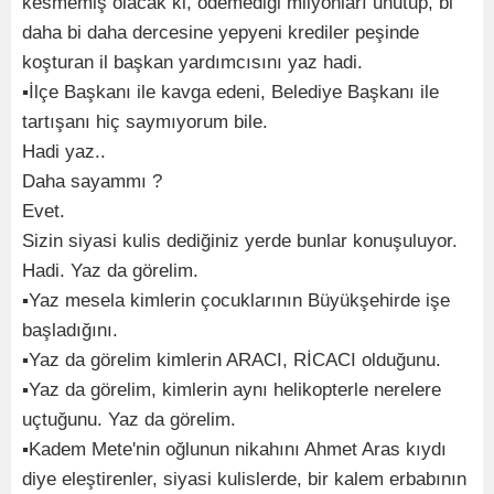
kesmemiş olacak ki, ödemediği milyonları unutup, bi
daha bi daha dercesine yepyeni krediler peşinde
koşturan il başkan yardımcısını yaz hadi.
▪︎İlçe Başkanı ile kavga edeni, Belediye Başkanı ile
tartışanı hiç saymıyorum bile.
Hadi yaz..
Daha sayammı ?
Evet.
Sizin siyasi kulis dediğiniz yerde bunlar konuşuluyor.
Hadi. Yaz da görelim.
▪︎Yaz mesela kimlerin çocuklarının Büyükşehirde işe
başladığını.
▪︎Yaz da görelim kimlerin ARACI, RİCACI olduğunu.
▪︎Yaz da görelim, kimlerin aynı helikopterle nerelere
uçtuğunu. Yaz da görelim.
▪︎Kadem Mete'nin oğlunun nikahını Ahmet Aras kıydı
diye eleştirenler, siyasi kulislerde, bir kalem erbabının