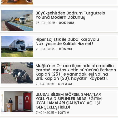
Büyükşehirden Bodrum Turgutreis
Yoluna Modern Dokunuş
26-04-2025 -
BODRUM
Hiper Lojistik ile Dubai Karayolu
Nakliyesinde Kaliteli Hizmet!
25-04-2025 -
GÜNCEL
Muğla'nın Ortaca ilçesinde otomobilin
çarptığı motosikletin sürücüsü Berkcan
Kaplan (25) ile yanındaki eşi Saliha
Urlu Kaplan (20), hayatını kaybetti.
21-04-2025 -
ORTACA
ULUSAL BİLSEM GÖRSEL SANATLAR
YOLUYLA DİSİPLİNLER ARASI EĞİTİM
UYGULAMALARI ÇALIŞTAYI AÇILIŞI
GERÇEKLEŞTİRİLDİ
21-04-2025 -
EĞİTİM