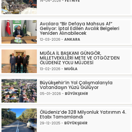
14-04-2026 -
FETHİYE
Avcılara “Bir Defaya Mahsus Af”
Geliyor: İptal Edilen Avcılık Belgeleri
Yeniden Alınabilecek
12-03-2026 -
ANKARA
MUĞLA İL BAŞKANI GÜNGÖR,
MİLLETVEKİLLERİ METE VE OTGÖZ’DEN
ÖLÜDENİZ YOLU MÜJDESİ
13-02-2026 -
MUĞLA
Büyükşehir’in Yol Çalışmalarıyla
Vatandaşın Yüzü Gülüyor
05-01-2026 -
BÜYÜKŞEHİR
Ölüdeniz’de 328 Milyonluk Yatırımın 4.
Etabı Tamamlandı
29-12-2025 -
BÜYÜKŞEHİR