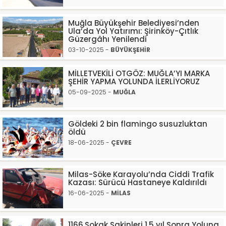
Muğla Büyükşehir Belediyesi’nden
Ula’da Yol Yatırımı: Şirinköy-Çıtlık
Güzergâhı Yenilendi
03-10-2025 -
BÜYÜKŞEHİR
MİLLETVEKİLİ OTGÖZ: MUĞLA’YI MARKA
ŞEHİR YAPMA YOLUNDA İLERLİYORUZ
05-09-2025 -
MUĞLA
Göldeki 2 bin flamingo susuzluktan
öldü
18-06-2025 -
ÇEVRE
Milas-Söke Karayolu’nda Ciddi Trafik
Kazası: Sürücü Hastaneye Kaldırıldı
16-06-2025 -
MİLAS
1166.Sokak Sakinleri 1,5 yıl Sonra Yoluna