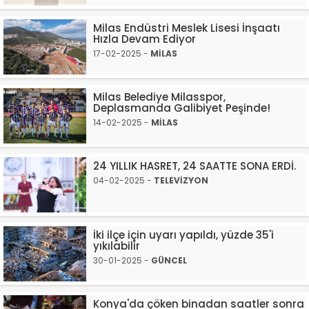
Milas Endüstri Meslek Lisesi İnşaatı
Hızla Devam Ediyor
17-02-2025 -
MİLAS
Milas Belediye Milasspor,
Deplasmanda Galibiyet Peşinde!
14-02-2025 -
MİLAS
24 YILLIK HASRET, 24 SAATTE SONA ERDİ.
04-02-2025 -
TELEVİZYON
İki ilçe için uyarı yapıldı, yüzde 35'i
yıkılabilir
30-01-2025 -
GÜNCEL
Konya'da çöken binadan saatler sonra