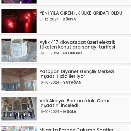
YENİ YILA GİREN İLK ÜLKE KİRİBATİ OLDU
31-12-2024 -
DÜNYA
Aylık 417 kilovatsaat üzeri elektrik
tüketen konutlara sanayi tarifesi
08-11-2024 -
EKONOMİ
Yatağan Diyanet Gençlik Merkezi
İnşaatı Hızla İlerliyor
16-10-2024 -
YATAĞAN
Vali Akbıyık, Bodrum'daki Cami
İnşaatını İnceledi
15-10-2024 -
MUĞLA
Milas’ta Eczane Çalışma Saatleri