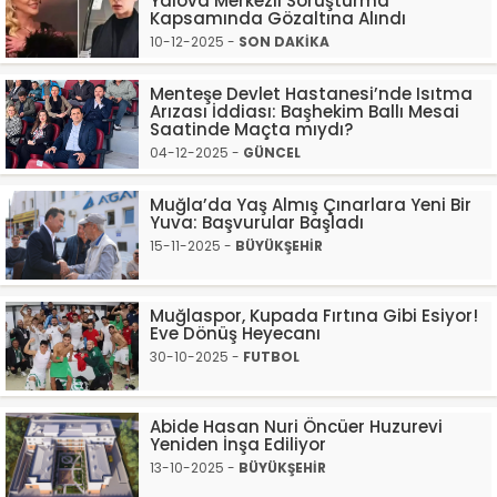
Yalova Merkezli Soruşturma
Kapsamında Gözaltına Alındı
10-12-2025 -
SON DAKİKA
Menteşe Devlet Hastanesi’nde Isıtma
Arızası İddiası: Başhekim Ballı Mesai
Saatinde Maçta mıydı?
04-12-2025 -
GÜNCEL
Muğla’da Yaş Almış Çınarlara Yeni Bir
Yuva: Başvurular Başladı
15-11-2025 -
BÜYÜKŞEHİR
Muğlaspor, Kupada Fırtına Gibi Esiyor!
Eve Dönüş Heyecanı
30-10-2025 -
FUTBOL
Abide Hasan Nuri Öncüer Huzurevi
Yeniden İnşa Ediliyor
13-10-2025 -
BÜYÜKŞEHİR