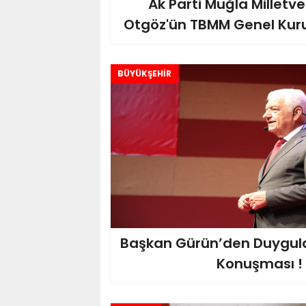
Ak Parti Muğla Milletve
Otgöz'ün TBMM Genel Kur
BÜYÜKŞEHİR
Başkan Gürün’den Duygul
Konuşması !