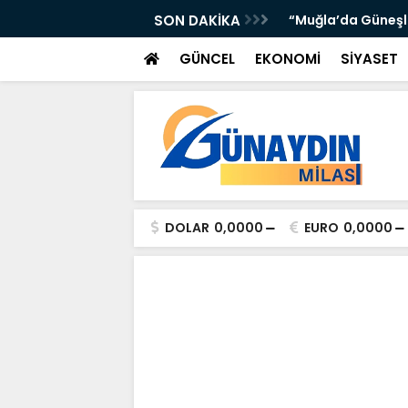
 Yer Yağışlı Günler”
SON DAKİKA
“Sosyolog Alev Yı
GÜNCEL
EKONOMİ
SİYASET
DOLAR
0,0000
EURO
0,0000