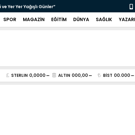
ldız Yıldırım’dan Kağıt Hamuru Sanatı”
“3 Bin 564 
SPOR
MAGAZİN
EĞİTİM
DÜNYA
SAĞLIK
YAZAR
STERLIN
0,0000
ALTIN
000,00
BİST
00.000