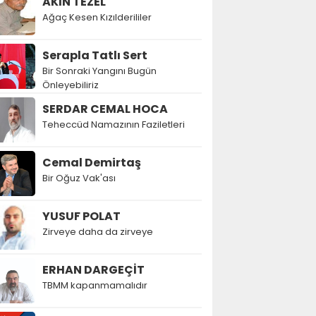
AKIN TEZEL
Ağaç Kesen Kızılderililer
Serapla Tatlı Sert
Bir Sonraki Yangını Bugün
Önleyebiliriz
SERDAR CEMAL HOCA
Teheccüd Namazının Faziletleri
Cemal Demirtaş
Bir Oğuz Vak'ası
YUSUF POLAT
Zirveye daha da zirveye
ERHAN DARGEÇİT
TBMM kapanmamalıdır