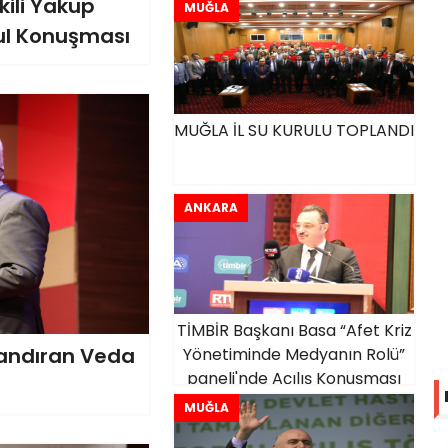
kili Yakup
MUĞLA
ul Konuşması
MUĞLA İL SU KURULU TOPLANDI
ANKARA
TİMBİR Başkanı Basa “Afet Kriz
andıran Veda
Yönetiminde Medyanın Rolü”
paneli'nde Açılış Konuşması
Yaptı
MUĞLA