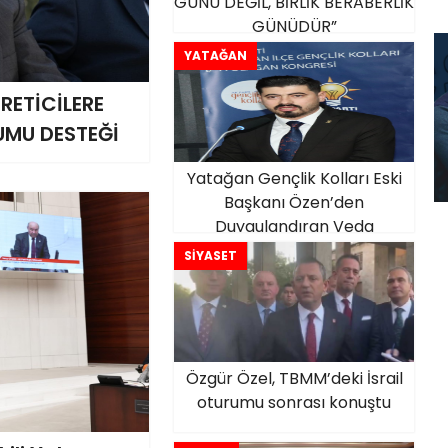
GÜNÜ DEĞİL, BİRLİK BERABERLİK
GÜNÜDÜR”
YATAĞAN
RETİCİLERE
UMU DESTEĞİ
Yatağan Gençlik Kolları Eski
Başkanı Özen’den
Duygulandıran Veda
Konuşması
SİYASET
Özgür Özel, TBMM’deki İsrail
oturumu sonrası konuştu