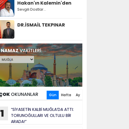
Hakan'ın Kalemin'den
Sevgili Dostlar...
DR.İSMAİL TEKPINAR
NAMAZ
VAKİTLERİ
ÇOK
OKUNANLAR
Gün
Hafta
Ay
“SİYASETİN KALBİ MUĞLA’DA ATTI:
1
TORUNOĞULLARI VE OLTULU BİR
ARADA!”