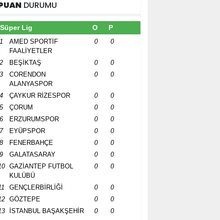
PUAN
DURUMU
Süper Lig
O
P
1
AMED SPORTİF
0
0
FAALİYETLER
2
BEŞİKTAŞ
0
0
3
CORENDON
0
0
ALANYASPOR
4
ÇAYKUR RİZESPOR
0
0
5
ÇORUM
0
0
6
ERZURUMSPOR
0
0
7
EYÜPSPOR
0
0
8
FENERBAHÇE
0
0
9
GALATASARAY
0
0
10
GAZİANTEP FUTBOL
0
0
KULÜBÜ
11
GENÇLERBİRLİĞİ
0
0
12
GÖZTEPE
0
0
13
İSTANBUL BAŞAKŞEHİR
0
0