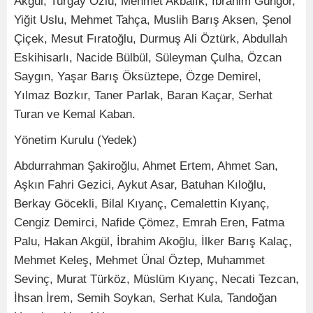
Akgül, Turgay Özlü, Mehmet Akbalık, İbrahim Güngör,
Yiğit Uslu, Mehmet Tahça, Muslih Barış Aksen, Şenol
Çiçek, Mesut Fıratoğlu, Durmuş Ali Öztürk, Abdullah
Eskihisarlı, Nacide Bülbül, Süleyman Çulha, Özcan
Saygın, Yaşar Barış Öksüztepe, Özge Demirel,
Yılmaz Bozkır, Taner Parlak, Baran Kaçar, Serhat
Turan ve Kemal Kaban.
Yönetim Kurulu (Yedek)
Abdurrahman Şakiroğlu, Ahmet Ertem, Ahmet San,
Aşkın Fahri Gezici, Aykut Asar, Batuhan Kıloğlu,
Berkay Göcekli, Bilal Kıyanç, Cemalettin Kıyanç,
Cengiz Demirci, Nafide Çömez, Emrah Eren, Fatma
Palu, Hakan Akgül, İbrahim Akoğlu, İlker Barış Kalaç,
Mehmet Keleş, Mehmet Ünal Öztep, Muhammet
Sevinç, Murat Türköz, Müslüm Kıyanç, Necati Tezcan,
İhsan İrem, Semih Soykan, Serhat Kula, Tandoğan