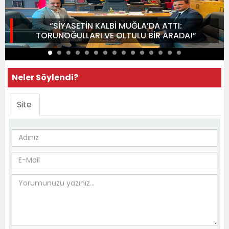
“SİYASETİN KALBİ MUĞLA’DA ATTI:
TORUNOĞULLARI VE OLTULU BİR ARADA!”
Neler Söylendi?
Site