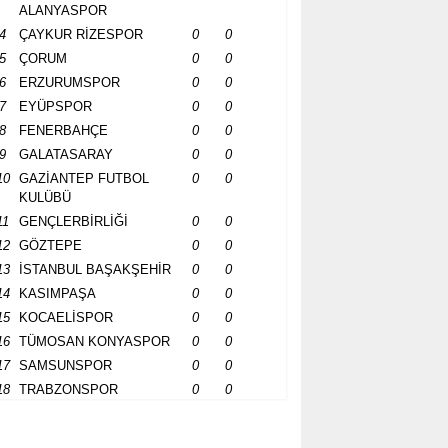
ALANYASPOR
4
ÇAYKUR RİZESPOR
0
0
5
ÇORUM
0
0
6
ERZURUMSPOR
0
0
7
EYÜPSPOR
0
0
8
FENERBAHÇE
0
0
9
GALATASARAY
0
0
10
GAZİANTEP FUTBOL
0
0
KULÜBÜ
11
GENÇLERBİRLİĞİ
0
0
12
GÖZTEPE
0
0
13
İSTANBUL BAŞAKŞEHİR
0
0
14
KASIMPAŞA
0
0
15
KOCAELİSPOR
0
0
16
TÜMOSAN KONYASPOR
0
0
17
SAMSUNSPOR
0
0
18
TRABZONSPOR
0
0