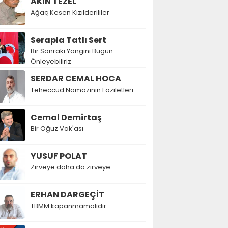
AKIN TEZEL
Ağaç Kesen Kızılderililer
Serapla Tatlı Sert
Bir Sonraki Yangını Bugün
Önleyebiliriz
SERDAR CEMAL HOCA
Teheccüd Namazının Faziletleri
Cemal Demirtaş
Bir Oğuz Vak'ası
YUSUF POLAT
Zirveye daha da zirveye
ERHAN DARGEÇİT
TBMM kapanmamalıdır