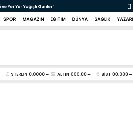
ve Yer Yer Yağışlı Günler”
“Sosyolog A
SPOR
MAGAZİN
EĞİTİM
DÜNYA
SAĞLIK
YAZAR
STERLIN
0,0000
ALTIN
000,00
BİST
00.000