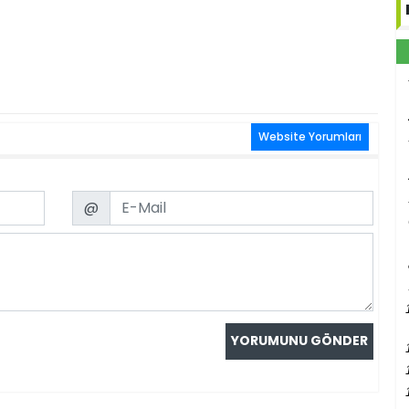
Website Yorumları
Email
@