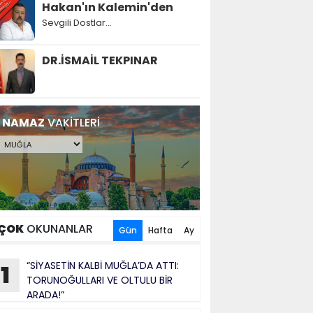
Hakan'ın Kalemin'den
Sevgili Dostlar...
DR.İSMAİL TEKPINAR
NAMAZ
VAKİTLERİ
ÇOK
OKUNANLAR
Gün
Hafta
Ay
“SİYASETİN KALBİ MUĞLA’DA ATTI:
1
TORUNOĞULLARI VE OLTULU BİR
ARADA!”