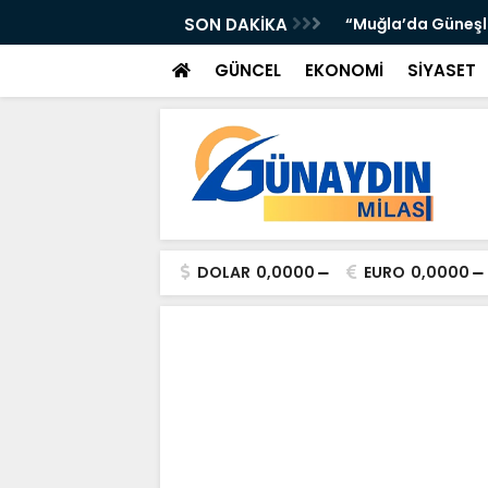
’DA ATTI: TORUNOĞULLARI VE OLTULU BİR
SON DAKİKA
“Muğla’da Güneşli 
GÜNCEL
EKONOMİ
SİYASET
DOLAR
0,0000
EURO
0,0000