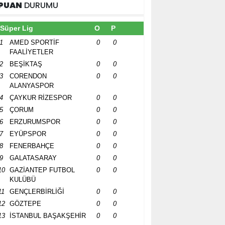
PUAN
DURUMU
Süper Lig
O
P
1
AMED SPORTİF
0
0
FAALİYETLER
2
BEŞİKTAŞ
0
0
3
CORENDON
0
0
ALANYASPOR
4
ÇAYKUR RİZESPOR
0
0
5
ÇORUM
0
0
6
ERZURUMSPOR
0
0
7
EYÜPSPOR
0
0
8
FENERBAHÇE
0
0
9
GALATASARAY
0
0
10
GAZİANTEP FUTBOL
0
0
KULÜBÜ
11
GENÇLERBİRLİĞİ
0
0
12
GÖZTEPE
0
0
13
İSTANBUL BAŞAKŞEHİR
0
0