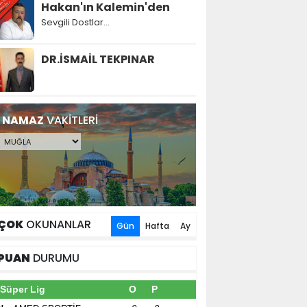
Hakan'ın Kalemin'den
Sevgili Dostlar...
DR.İSMAİL TEKPINAR
NAMAZ
VAKİTLERİ
ÇOK
OKUNANLAR
Gün
Hafta
Ay
PUAN
DURUMU
Süper Lig
O
P