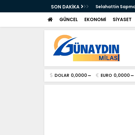
n Önleyebiliriz" Çağrısı
SON DAKİKA
Selahattin Sapma
GÜNCEL
EKONOMİ
SİYASET
DOLAR
0,0000
EURO
0,0000