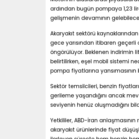
ardından bugün pompaya 1,23 liralı
gelişmenin devamının gelebileceği
Akaryakıt sektörü kaynaklarından 
gece yarısından itibaren geçerli 
öngörülüyor. Beklenen indirimin li
belirtilirken, eşel mobil sistemi 
pompa fiyatlarına yansımasının be
Sektör temsilcileri, benzin fiyatl
gerileme yaşandığını ancak mevc
seviyenin henüz oluşmadığını bildi
Yetkililer, ABD-İran anlaşmasının 
akaryakıt ürünlerinde fiyat düşüş
ilerleyen süreçte hem benzin hem 