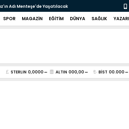
z'ın Adı Menteşe'de Yaşatılacak
Emekli Kafe
SPOR
MAGAZİN
EĞİTİM
DÜNYA
SAĞLIK
YAZAR
STERLIN
0,0000
ALTIN
000,00
BİST
00.000