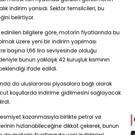
k indirim yansıdı. Sektör temsilcileri, bu
ni belirtiyor.
edinilen bilgilere göre, motorin fiyatlarında bu
olmak üzere yeni bir indirim yapılması
tre başına 1,66 lira seviyesinde olduğu
nedeniyle bunun yaklaşık 42 kuruşluk kısmının
klendiği ifade edildi.
arında da uluslararası piyasalara bağlı olarak
ut koşullarda indirime gidilmesini sağlayacak
rdi.
resmiyet kazanmasıyla birlikte petrol ve
lerinin hızlanabileceğine dikkat çekerek, bunun
de motorin fiyatlarında yeni indirimleri