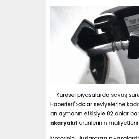
Küresel piyasalarda
savaş
süre
Haberleri">dolar seviyelerine
kad
anlaşmanın etkisiyle 82 dolar b
akaryakıt
ürünlerinin maliyetler
Motorinin uluslararası piyasalard