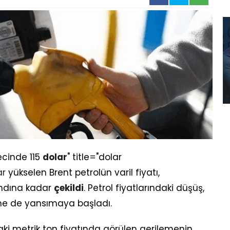
cinde 115
dolar
" title="dolar
ar
yükselen Brent petrolün varil fiyatı,
andına kadar
çekildi
. Petrol fiyatlarındaki düşüş,
ine de yansımaya başladı.
aki metrik ton fiyatında görülen gerilemenin