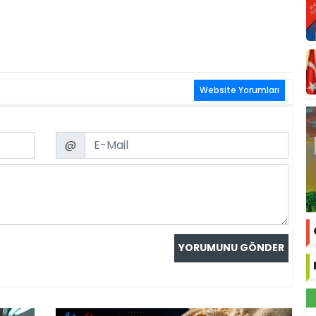
Website Yorumları
Email
@