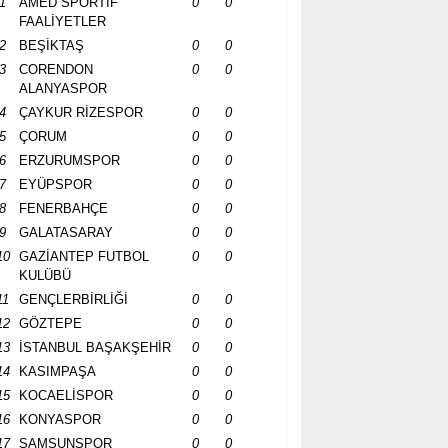
1
AMED SPORTİF
0
0
FAALİYETLER
2
BEŞİKTAŞ
0
0
3
CORENDON
0
0
ALANYASPOR
4
ÇAYKUR RİZESPOR
0
0
5
ÇORUM
0
0
6
ERZURUMSPOR
0
0
7
EYÜPSPOR
0
0
8
FENERBAHÇE
0
0
9
GALATASARAY
0
0
10
GAZİANTEP FUTBOL
0
0
KULÜBÜ
11
GENÇLERBİRLİĞİ
0
0
12
GÖZTEPE
0
0
13
İSTANBUL BAŞAKŞEHİR
0
0
14
KASIMPAŞA
0
0
15
KOCAELİSPOR
0
0
16
KONYASPOR
0
0
17
SAMSUNSPOR
0
0