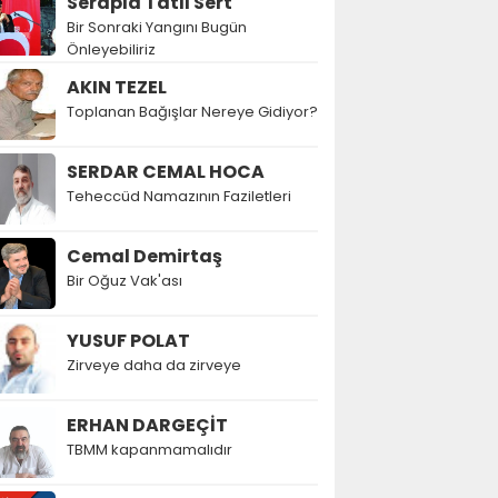
Serapla Tatlı Sert
Bir Sonraki Yangını Bugün
Önleyebiliriz
AKIN TEZEL
Toplanan Bağışlar Nereye Gidiyor?
SERDAR CEMAL HOCA
Teheccüd Namazının Faziletleri
Cemal Demirtaş
Bir Oğuz Vak'ası
YUSUF POLAT
Zirveye daha da zirveye
ERHAN DARGEÇİT
TBMM kapanmamalıdır