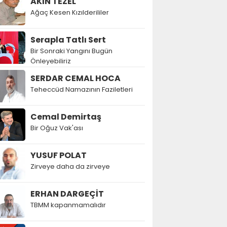
AKIN TEZEL
Ağaç Kesen Kızılderililer
Serapla Tatlı Sert
Bir Sonraki Yangını Bugün
Önleyebiliriz
SERDAR CEMAL HOCA
Teheccüd Namazının Faziletleri
Cemal Demirtaş
Bir Oğuz Vak'ası
YUSUF POLAT
Zirveye daha da zirveye
ERHAN DARGEÇİT
TBMM kapanmamalıdır