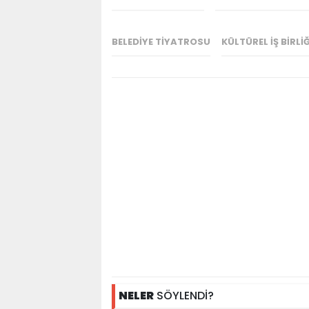
BELEDIYE TIYATROSU
KÜLTÜREL IŞ BIRLIĞ
NELER
SÖYLENDİ?