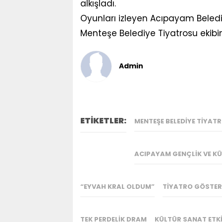
alkışladı.
Oyunları izleyen Acıpayam Beledi
Menteşe Belediye Tiyatrosu ekibin
Admin
ETİKETLER:
MENTEŞE BELEDIYE TIYAT
ACIPAYAM GENÇLIK VE KÜ
“EYVAH KRAL OLDUM”
TIYATRO GÖSTER
TEK PERDELIK DRAM
KÜLTÜR SANAT ETKI