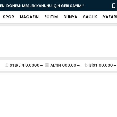
YENİ DÖNEM: MESLEK KANUNU İÇİN GERİ SAYIM!”
“DAMLIBOĞA
SPOR
MAGAZİN
EĞİTİM
DÜNYA
SAĞLIK
YAZAR
STERLIN
0,0000
ALTIN
000,00
BİST
00.000