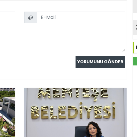
Email
@