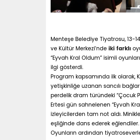
Menteşe Belediye Tiyatrosu, 13-1
ve Kültür Merkezi’nde
iki
farklı
oy
“Eyvah Kral Oldum” isimli oyunlar
ilgi gösterdi.
Program kapsamında ilk olarak, K
yetişkinliğe uzanan sancılı bağla
perdelik dram türündeki “Çocuk Par
Ertesi gün sahnelenen “Eyvah Kra
izleyicilerden tam not aldı. Minik
eşliğinde dans ederek eğlendiler.
Oyunların ardından tiyatroseverl