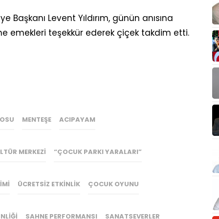
ye Başkanı Levent Yıldırım, günün anısına
e emekleri teşekkür ederek çiçek takdim etti.
ROSU
MENTEŞE
ACIPAYAM
LTÜR MERKEZI
“ÇOCUK PARKI YARALARI”
IMI
ÜCRETSIZ ETKINLIK
ÇOCUK OYUNU
NLIĞI
SAHNE PERFORMANSI
SANATSEVERLER