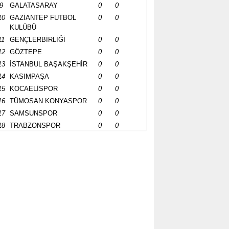
9
GALATASARAY
0
0
10
GAZİANTEP FUTBOL
0
0
KULÜBÜ
11
GENÇLERBİRLİĞİ
0
0
12
GÖZTEPE
0
0
13
İSTANBUL BAŞAKŞEHİR
0
0
14
KASIMPAŞA
0
0
15
KOCAELİSPOR
0
0
16
TÜMOSAN KONYASPOR
0
0
17
SAMSUNSPOR
0
0
18
TRABZONSPOR
0
0