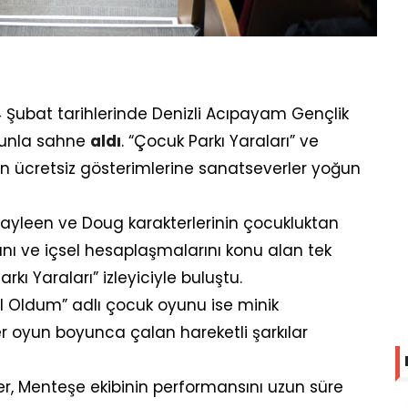
4 Şubat tarihlerinde Denizli Acıpayam Gençlik
unla sahne
aldı
. “Çocuk Parkı Yaraları” ve
ın ücretsiz gösterimlerine sanatseverler yoğun
ayleen ve Doug karakterlerinin çocukluktan
rını ve içsel hesaplaşmalarını konu alan tek
kı Yaraları” izleyiciyle buluştu.
l Oldum” adlı çocuk oyunu ise minik
ler oyun boyunca çalan hareketli şarkılar
er, Menteşe ekibinin performansını uzun süre