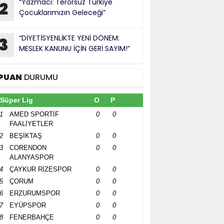
“Yazmacı: Terörsüz Türkiye
2
Çocuklarımızın Geleceği”
“DİYETİSYENLİKTE YENİ DÖNEM:
3
MESLEK KANUNU İÇİN GERİ SAYIM!”
PUAN
DURUMU
Süper Lig
O
P
1
AMED SPORTİF
0
0
FAALİYETLER
2
BEŞİKTAŞ
0
0
3
CORENDON
0
0
ALANYASPOR
4
ÇAYKUR RİZESPOR
0
0
5
ÇORUM
0
0
6
ERZURUMSPOR
0
0
7
EYÜPSPOR
0
0
8
FENERBAHÇE
0
0