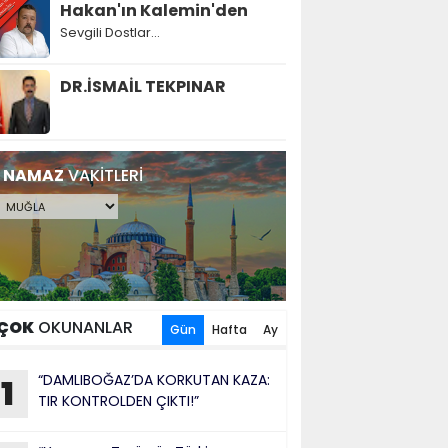
Hakan'ın Kalemin'den
Sevgili Dostlar...
DR.İSMAİL TEKPINAR
NAMAZ
VAKİTLERİ
ÇOK
OKUNANLAR
Gün
Hafta
Ay
“DAMLIBOĞAZ’DA KORKUTAN KAZA:
1
TIR KONTROLDEN ÇIKTI!”