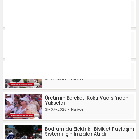
Mobil Temizlik Ekibi Görevde
02-08-2026 -
Haber
Üçkuyular Parkı Yenilendi
02-08-2026 -
Haber
“Kızılağaç Kapalı Pazar Yeri’nde 2
Etap Tamamlandı”
31-07-2026 -
Haber
Üretimin Bereketi Koku Vadisi’nden
Yükseldi
31-07-2026 -
Haber
Bodrum’da Elektrikli Bisiklet Paylaşım
Sistemi İçin İmzalar Atıldı