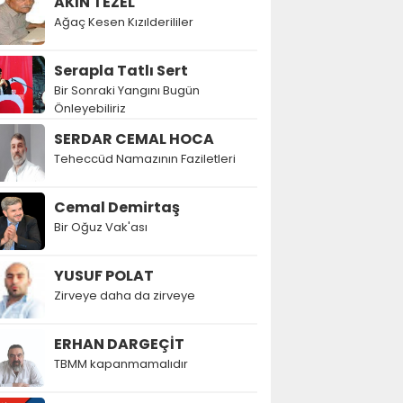
AKIN TEZEL
Ağaç Kesen Kızılderililer
Serapla Tatlı Sert
Bir Sonraki Yangını Bugün
Önleyebiliriz
SERDAR CEMAL HOCA
Teheccüd Namazının Faziletleri
Cemal Demirtaş
Bir Oğuz Vak'ası
YUSUF POLAT
Zirveye daha da zirveye
ERHAN DARGEÇİT
TBMM kapanmamalıdır