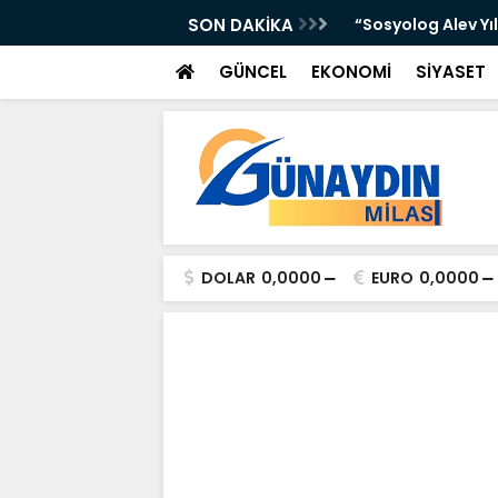
 Yer Yağışlı Günler”
SON DAKİKA
“Sosyolog Alev Yı
GÜNCEL
EKONOMİ
SİYASET
DOLAR
0,0000
EURO
0,0000