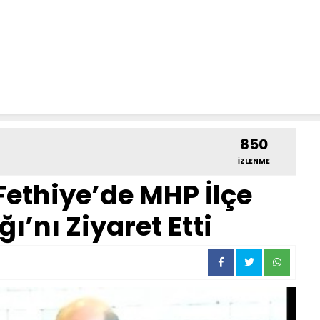
850
İZLENME
Fethiye’de MHP İlçe
ı’nı Ziyaret Etti