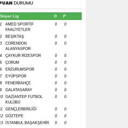
PUAN
DURUMU
Süper Lig
O
P
1
AMED SPORTİF
0
0
FAALİYETLER
2
BEŞİKTAŞ
0
0
3
CORENDON
0
0
ALANYASPOR
4
ÇAYKUR RİZESPOR
0
0
5
ÇORUM
0
0
6
ERZURUMSPOR
0
0
7
EYÜPSPOR
0
0
8
FENERBAHÇE
0
0
9
GALATASARAY
0
0
10
GAZİANTEP FUTBOL
0
0
KULÜBÜ
11
GENÇLERBİRLİĞİ
0
0
12
GÖZTEPE
0
0
13
İSTANBUL BAŞAKŞEHİR
0
0