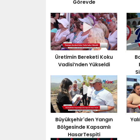
Görevde
Üretimin Bereketi Koku
Bo
Vadisi’nden Yükseldi
S
Büyükşehir'den Yangın
Yal
Bölgesinde Kapsamlı
HasarTespiti