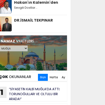
Hakan'ın Kalemin'den
Sevgili Dostlar...
DR.İSMAİL TEKPINAR
NAMAZ
VAKİTLERİ
ÇOK
OKUNANLAR
Gün
Hafta
Ay
“SİYASETİN KALBİ MUĞLA’DA ATTI:
1
TORUNOĞULLARI VE OLTULU BİR
ARADA!”