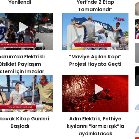
Yenilendi
Yeri’nde 2 Etap
Tamamlandı”
drum’da Elektrikli
“Maviye Açılan Kapı”
Bisiklet Paylaşım
Projesi Hayata Geçti
istemi İçin İmzalar
Atıldı
ıkavak Kitap Günleri
Adm Elektrik, Fethiye
Başladı
kıyılarını “kırmızı ışık”la
aydınlatacak