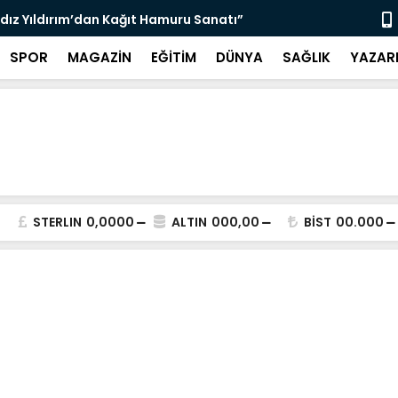
ldız Yıldırım’dan Kağıt Hamuru Sanatı”
“3 Bin 564 
SPOR
MAGAZİN
EĞİTİM
DÜNYA
SAĞLIK
YAZAR
STERLIN
0,0000
ALTIN
000,00
BİST
00.000