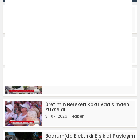
Mobil Temizlik Ekibi Görevde
02-08-2026 -
Haber
Üçkuyular Parkı Yenilendi
02-08-2026 -
Haber
“Kızılağaç Kapalı Pazar Yeri’nde 2
Etap Tamamlandı”
31-07-2026 -
Haber
Üretimin Bereketi Koku Vadisi’nden
Yükseldi
31-07-2026 -
Haber
Bodrum’da Elektrikli Bisiklet Paylaşım