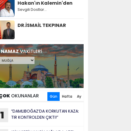
Hakan'ın Kalemin'den
Sevgili Dostlar...
DR.İSMAİL TEKPINAR
NAMAZ
VAKİTLERİ
ÇOK
OKUNANLAR
Gün
Hafta
Ay
“DAMLIBOĞAZ’DA KORKUTAN KAZA:
1
TIR KONTROLDEN ÇIKTI!”