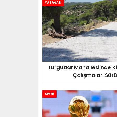
YATAĞAN
Turgutlar Mahallesi'nde Kil
Çalışmaları Sür
SPOR