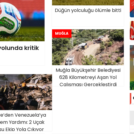
Düğün yolculuğu ölümle bitti
MUĞLA
olunda kritik
Muğla Büyükşehir Belediyesi
628 Kilometreyi Aşan Yol
Çalışması Gerçekleştirdi
ye’den Venezuela’ya
em Yardımı: 2 Uçak
su Ekip Yola Çıkıyor