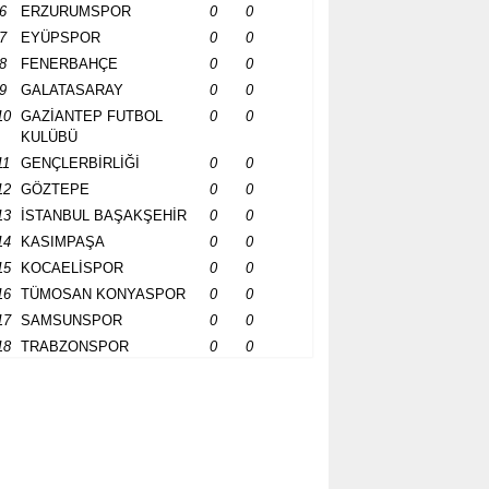
6
ERZURUMSPOR
0
0
7
EYÜPSPOR
0
0
8
FENERBAHÇE
0
0
9
GALATASARAY
0
0
10
GAZİANTEP FUTBOL
0
0
KULÜBÜ
11
GENÇLERBİRLİĞİ
0
0
12
GÖZTEPE
0
0
13
İSTANBUL BAŞAKŞEHİR
0
0
14
KASIMPAŞA
0
0
15
KOCAELİSPOR
0
0
16
TÜMOSAN KONYASPOR
0
0
17
SAMSUNSPOR
0
0
18
TRABZONSPOR
0
0