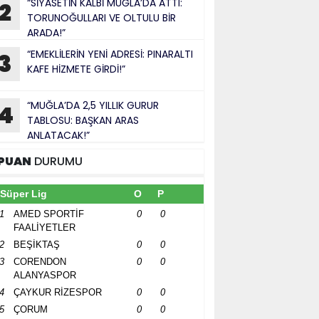
“SİYASETİN KALBİ MUĞLA’DA ATTI:
2
TORUNOĞULLARI VE OLTULU BİR
ARADA!”
“EMEKLİLERİN YENİ ADRESİ: PINARALTI
3
KAFE HİZMETE GİRDİ!”
“MUĞLA’DA 2,5 YILLIK GURUR
4
TABLOSU: BAŞKAN ARAS
ANLATACAK!”
PUAN
DURUMU
Süper Lig
O
P
1
AMED SPORTİF
0
0
FAALİYETLER
2
BEŞİKTAŞ
0
0
3
CORENDON
0
0
ALANYASPOR
4
ÇAYKUR RİZESPOR
0
0
5
ÇORUM
0
0