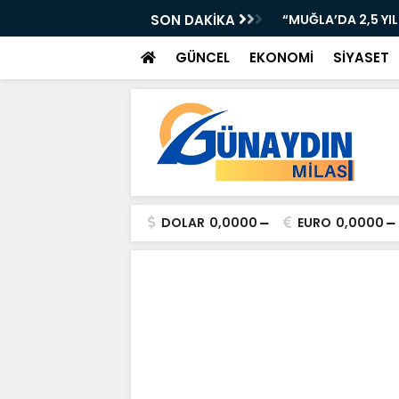
AN KAZA: TIR KONTROLDEN ÇIKTI!”
SON DAKİKA
“MUĞLA’DA 2,5 YI
GÜNCEL
EKONOMİ
SİYASET
DOLAR
0,0000
EURO
0,0000