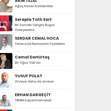
AKIN TEZEL
Ağaç Kesen Kızılderililer
Serapla Tatlı Sert
Bir Sonraki Yangını Bugün
Önleyebiliriz
SERDAR CEMAL HOCA
Teheccüd Namazının Faziletleri
Cemal Demirtaş
Bir Oğuz Vak'ası
YUSUF POLAT
Zirveye daha da zirveye
ERHAN DARGEÇİT
TBMM kapanmamalıdır