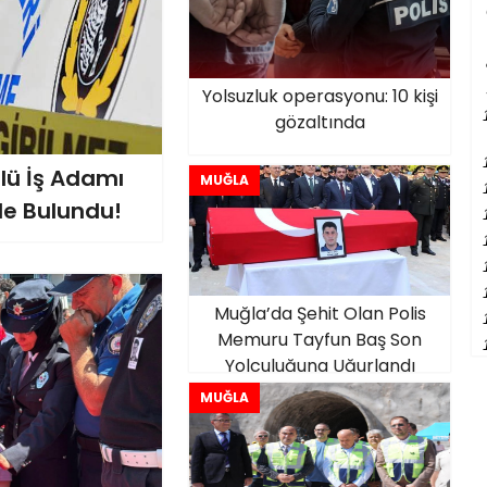
Yolsuzluk operasyonu: 10 kişi
gözaltında
lü İş Adamı
MUĞLA
e Bulundu!
Muğla’da Şehit Olan Polis
Memuru Tayfun Baş Son
Yolculuğuna Uğurlandı
MUĞLA