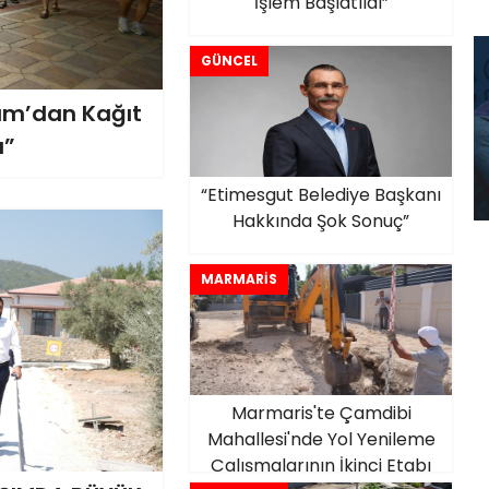
İşlem Başlatıldı”
GÜNCEL
ırım’dan Kağıt
ı”
“Etimesgut Belediye Başkanı
Hakkında Şok Sonuç”
MARMARİS
Marmaris'te Çamdibi
Mahallesi'nde Yol Yenileme
Çalışmalarının İkinci Etabı