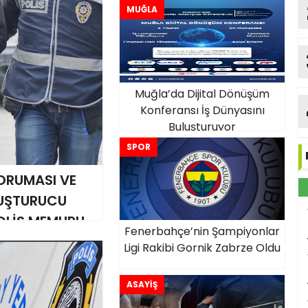
MUĞLA
Muğla’da Dijital Dönüşüm
Konferansı İş Dünyasını
Buluşturuyor
SPOR
RUMASI VE
YUŞTURUCU
POLİS MEMURU
Fenerbahçe’nin Şampiyonlar
Ligi Rakibi Gornik Zabrze Oldu
ASAYİŞ