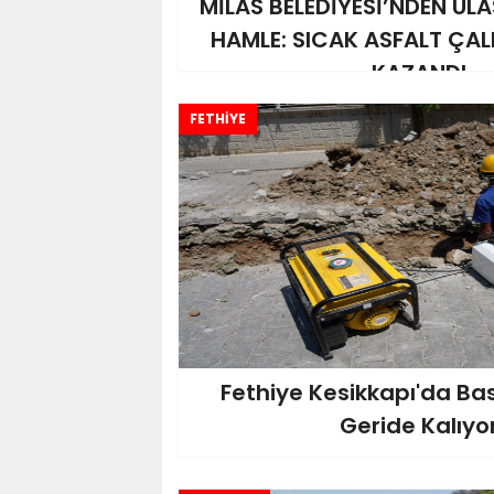
MİLAS BELEDİYESİ’NDEN UL
HAMLE: SICAK ASFALT ÇAL
KAZANDI
FETHİYE
Fethiye Kesikkapı'da Ba
Geride Kalıyo