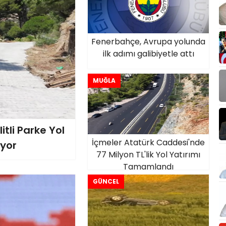
Fenerbahçe, Avrupa yolunda
ilk adımı galibiyetle attı
MUĞLA
itli Parke Yol
İçmeler Atatürk Caddesi'nde
üyor
77 Milyon TL'lik Yol Yatırımı
Tamamlandı
GÜNCEL