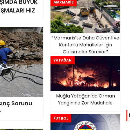
Başladı
AŞIMDA BÜYÜK
MARMARİS
IŞMALARI HIZ
“Marmaris’te Daha Güvenli ve
Konforlu Mahalleler İçin
Çalışmalar Sürüyor”
YATAĞAN
Muğla Yatağan’da Orman
sınç Sorunu
Yangınına Zor Müdahale
r
FUTBOL