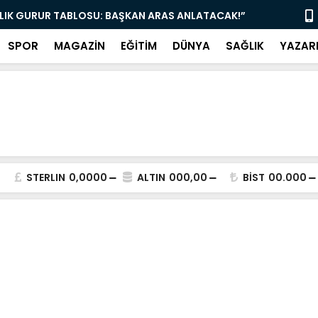
LLIK GURUR TABLOSU: BAŞKAN ARAS ANLATACAK!”
“EMEKLİLERİ
SPOR
MAGAZİN
EĞİTİM
DÜNYA
SAĞLIK
YAZAR
STERLIN
0,0000
ALTIN
000,00
BİST
00.000