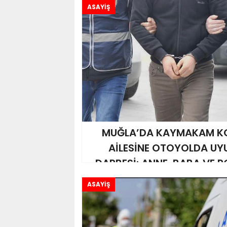
ASAYİŞ
MUĞLA’DA KAYMAKAM KO
AİLESİNE OTOYOLDA U
DARBESİ: ANNE, BABA VE 
TUTUKLANDI!..
ASAYİŞ