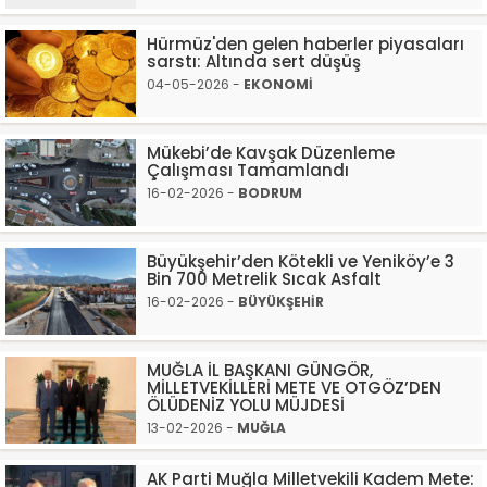
Hürmüz'den gelen haberler piyasaları
sarstı: Altında sert düşüş
04-05-2026 -
EKONOMİ
Mükebi’de Kavşak Düzenleme
Çalışması Tamamlandı
16-02-2026 -
BODRUM
Büyükşehir’den Kötekli ve Yeniköy’e 3
Bin 700 Metrelik Sıcak Asfalt
16-02-2026 -
BÜYÜKŞEHİR
MUĞLA İL BAŞKANI GÜNGÖR,
MİLLETVEKİLLERİ METE VE OTGÖZ’DEN
ÖLÜDENİZ YOLU MÜJDESİ
13-02-2026 -
MUĞLA
AK Parti Muğla Milletvekili Kadem Mete: