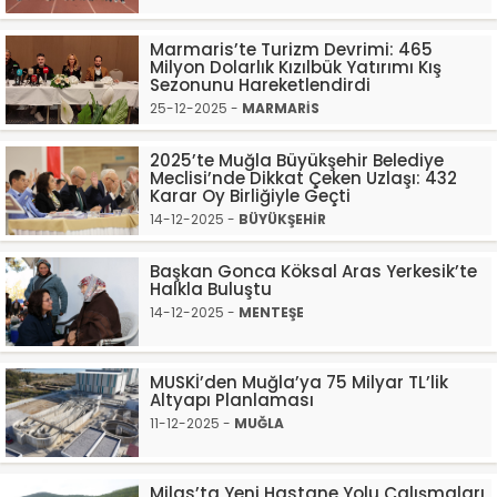
Marmaris’te Turizm Devrimi: 465
Milyon Dolarlık Kızılbük Yatırımı Kış
Sezonunu Hareketlendirdi
25-12-2025 -
MARMARİS
2025’te Muğla Büyükşehir Belediye
Meclisi’nde Dikkat Çeken Uzlaşı: 432
Karar Oy Birliğiyle Geçti
14-12-2025 -
BÜYÜKŞEHİR
Başkan Gonca Köksal Aras Yerkesik’te
Halkla Buluştu
14-12-2025 -
MENTEŞE
MUSKİ’den Muğla’ya 75 Milyar TL’lik
Altyapı Planlaması
11-12-2025 -
MUĞLA
Milas’ta Yeni Hastane Yolu Çalışmaları