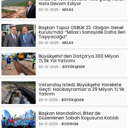
Hızla Devam Ediyor
03-12-2025 -
MİLAS
Başkan Topuz OSBÜK 23. Olağan Genel
Kurulu’nda: “Milas’ı Sanayide Daha İleri
Taşıyacağız”
03-12-2025 -
MİLAS
Büyükşehir’den Datça’ya 300 Milyon
TL’lik Yol Yatırımı
03-12-2025 -
BÜYÜKŞEHİR
Vatandaş İstedi, Büyükşehir Harekete
Geçti: Hacıbayramlar’a 29 Milyon TL’lik
Yatırım
29-11-2025 -
BÜYÜKŞEHİR
Başkan Mandalinci, Bitez’de
Düzenlenen Sabah Koşusuna Katıldı
24-11-2025 -
BODRUM