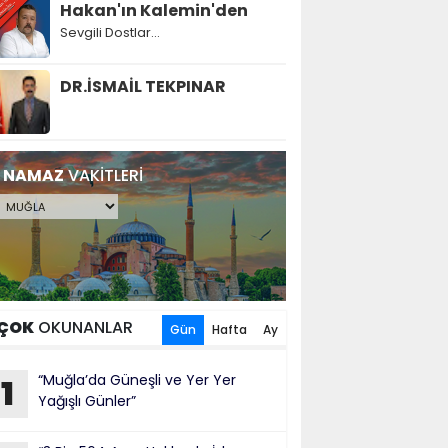
Hakan'ın Kalemin'den
Sevgili Dostlar...
DR.İSMAİL TEKPINAR
NAMAZ
VAKİTLERİ
ÇOK
OKUNANLAR
Gün
Hafta
Ay
“Muğla’da Güneşli ve Yer Yer
1
Yağışlı Günler”