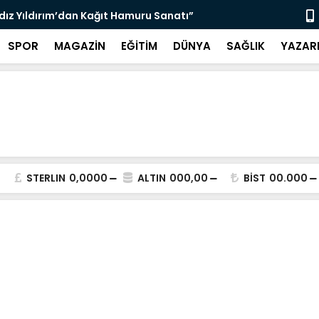
ldız Yıldırım’dan Kağıt Hamuru Sanatı”
“3 Bin 564 
SPOR
MAGAZİN
EĞİTİM
DÜNYA
SAĞLIK
YAZAR
STERLIN
0,0000
ALTIN
000,00
BİST
00.000