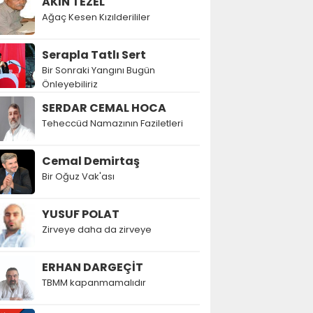
AKIN TEZEL
Ağaç Kesen Kızılderililer
Serapla Tatlı Sert
Bir Sonraki Yangını Bugün
Önleyebiliriz
SERDAR CEMAL HOCA
Teheccüd Namazının Faziletleri
Cemal Demirtaş
Bir Oğuz Vak'ası
YUSUF POLAT
Zirveye daha da zirveye
ERHAN DARGEÇİT
TBMM kapanmamalıdır