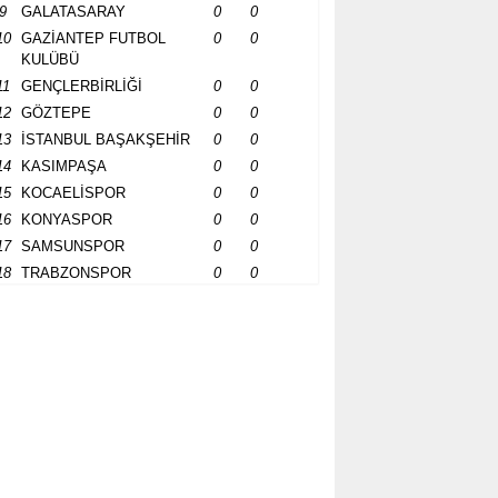
9
GALATASARAY
0
0
10
GAZİANTEP FUTBOL
0
0
KULÜBÜ
11
GENÇLERBİRLİĞİ
0
0
12
GÖZTEPE
0
0
13
İSTANBUL BAŞAKŞEHİR
0
0
14
KASIMPAŞA
0
0
15
KOCAELİSPOR
0
0
16
KONYASPOR
0
0
17
SAMSUNSPOR
0
0
18
TRABZONSPOR
0
0