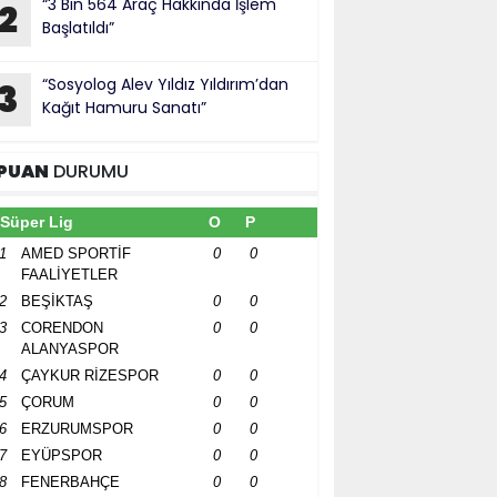
“3 Bin 564 Araç Hakkında İşlem
2
Başlatıldı”
“Sosyolog Alev Yıldız Yıldırım’dan
3
Kağıt Hamuru Sanatı”
PUAN
DURUMU
Süper Lig
O
P
1
AMED SPORTİF
0
0
FAALİYETLER
2
BEŞİKTAŞ
0
0
3
CORENDON
0
0
ALANYASPOR
4
ÇAYKUR RİZESPOR
0
0
5
ÇORUM
0
0
6
ERZURUMSPOR
0
0
7
EYÜPSPOR
0
0
8
FENERBAHÇE
0
0