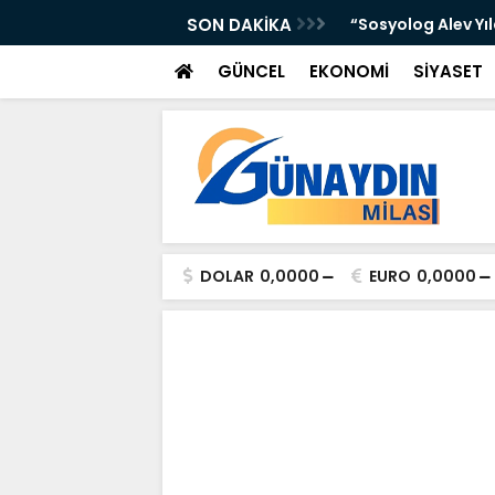
 Yer Yağışlı Günler”
SON DAKİKA
“Sosyolog Alev Yı
GÜNCEL
EKONOMİ
SİYASET
DOLAR
0,0000
EURO
0,0000