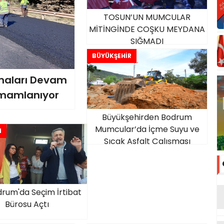
TOSUN’UN MUMCULAR
MİTİNGİNDE COŞKU MEYDANA
SIĞMADI
BÜYÜKŞEHİR
maları Devam
amamlanıyor
Büyükşehirden Bodrum
Mumcular’da İçme Suyu ve
M
Sıcak Asfalt Çalışması
drum'da Seçim İrtibat
Bürosu Açtı