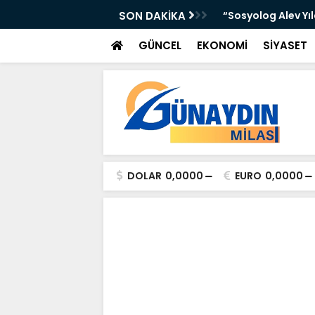
 Yer Yağışlı Günler”
SON DAKİKA
“Sosyolog Alev Yı
GÜNCEL
EKONOMİ
SİYASET
DOLAR
0,0000
EURO
0,0000