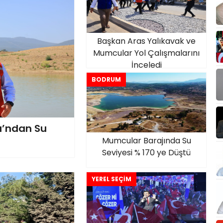
Başkan Aras Yalıkavak ve
Mumcular Yol Çalışmalarını
İnceledi
BODRUM
ı’ndan Su
Mumcular Barajında Su
Seviyesi % 170 ye Düştü
YEREL SEÇİM