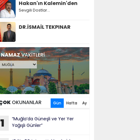
Hakan'ın Kalemin'den
Sevgili Dostlar...
DR.İSMAİL TEKPINAR
NAMAZ
VAKİTLERİ
ÇOK
OKUNANLAR
Gün
Hafta
Ay
“Muğla’da Güneşli ve Yer Yer
1
Yağışlı Günler”