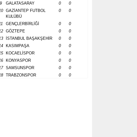
9
GALATASARAY
0
0
10
GAZİANTEP FUTBOL
0
0
KULÜBÜ
11
GENÇLERBİRLİĞİ
0
0
12
GÖZTEPE
0
0
13
İSTANBUL BAŞAKŞEHİR
0
0
14
KASIMPAŞA
0
0
15
KOCAELİSPOR
0
0
16
KONYASPOR
0
0
17
SAMSUNSPOR
0
0
18
TRABZONSPOR
0
0