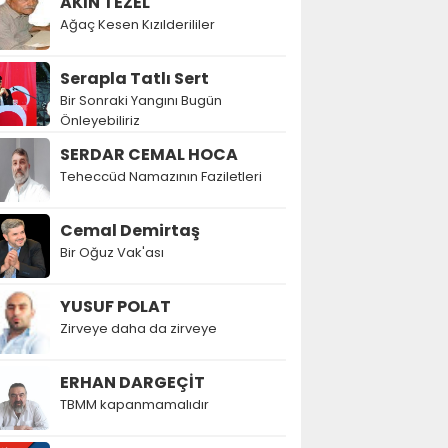
AKIN TEZEL
Ağaç Kesen Kızılderililer
Serapla Tatlı Sert
Bir Sonraki Yangını Bugün
Önleyebiliriz
SERDAR CEMAL HOCA
Teheccüd Namazının Faziletleri
Cemal Demirtaş
Bir Oğuz Vak'ası
YUSUF POLAT
Zirveye daha da zirveye
ERHAN DARGEÇİT
TBMM kapanmamalıdır