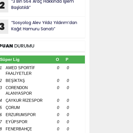
“3 Bin 564 Araç Hakkında İşlem
2
Başlatıldı”
“Sosyolog Alev Yıldız Yıldırım’dan
3
Kağıt Hamuru Sanatı”
PUAN
DURUMU
Süper Lig
O
P
1
AMED SPORTİF
0
0
FAALİYETLER
2
BEŞİKTAŞ
0
0
3
CORENDON
0
0
ALANYASPOR
4
ÇAYKUR RİZESPOR
0
0
5
ÇORUM
0
0
6
ERZURUMSPOR
0
0
7
EYÜPSPOR
0
0
8
FENERBAHÇE
0
0