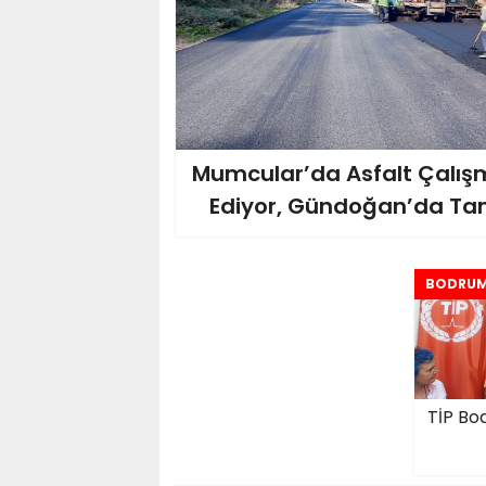
Mumcular’da Asfalt Çalış
Ediyor, Gündoğan’da T
BODRU
TİP Bo