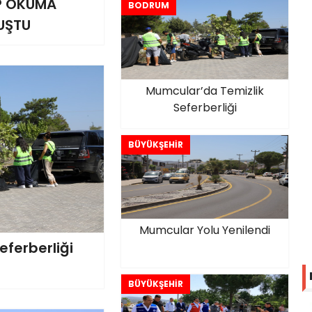
AP OKUMA
BODRUM
LUŞTU
Mumcular’da Temizlik
Seferberliği
BÜYÜKŞEHİR
Mumcular Yolu Yenilendi
ferberliği
BÜYÜKŞEHİR