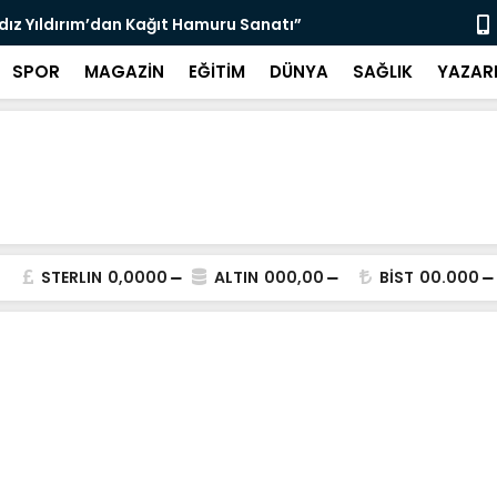
ldız Yıldırım’dan Kağıt Hamuru Sanatı”
“3 Bin 564 
SPOR
MAGAZİN
EĞİTİM
DÜNYA
SAĞLIK
YAZAR
STERLIN
0,0000
ALTIN
000,00
BİST
00.000