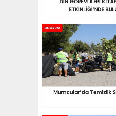
DİN GÖREVLİLERİ KİT
ETKİNLİĞİ’NDE BU
BODRUM
Mumcular’da Temizlik Se