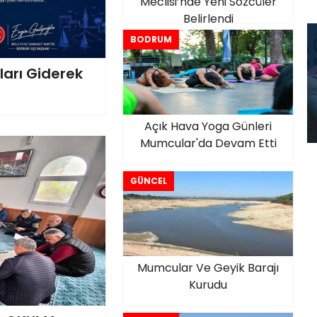
Meclisi’nde Yeni Sözcüler
Belirlendi
BODRUM
arı Giderek
Açık Hava Yoga Günleri
Mumcular'da Devam Etti
GÜNCEL
Mumcular Ve Geyik Barajı
Kurudu