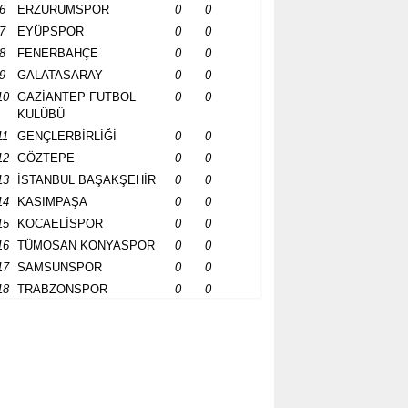
6
ERZURUMSPOR
0
0
7
EYÜPSPOR
0
0
8
FENERBAHÇE
0
0
9
GALATASARAY
0
0
10
GAZİANTEP FUTBOL
0
0
KULÜBÜ
11
GENÇLERBİRLİĞİ
0
0
12
GÖZTEPE
0
0
13
İSTANBUL BAŞAKŞEHİR
0
0
14
KASIMPAŞA
0
0
15
KOCAELİSPOR
0
0
16
TÜMOSAN KONYASPOR
0
0
17
SAMSUNSPOR
0
0
18
TRABZONSPOR
0
0