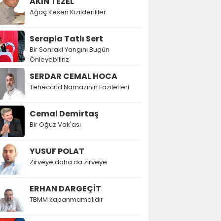
AKIN TEZEL
Ağaç Kesen Kızılderililer
Serapla Tatlı Sert
Bir Sonraki Yangını Bugün
Önleyebiliriz
SERDAR CEMAL HOCA
Teheccüd Namazının Faziletleri
Cemal Demirtaş
Bir Oğuz Vak'ası
YUSUF POLAT
Zirveye daha da zirveye
ERHAN DARGEÇİT
TBMM kapanmamalıdır