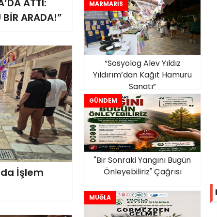
A’DA ATTI:
MARMARİS
 BİR ARADA!”
“Sosyolog Alev Yıldız
Yıldırım’dan Kağıt Hamuru
Sanatı”
GÜNDEM
"Bir Sonraki Yangını Bugün
nda İşlem
Önleyebiliriz" Çağrısı
MUĞLA