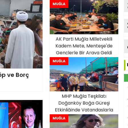
MUĞLA
AK Parti Muğla Milletvekili
Kadem Mete, Menteşe'de
Gençlerle Bir Araya Geldi
MUĞLA
öp ve Borç
MHP Muğla Teşkilatı
Doğanköy Boğa Güreşi
Etkinliğinde Vatandaşlarla
Buluştu
MUĞLA