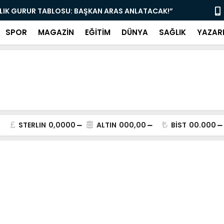
LLIK GURUR TABLOSU: BAŞKAN ARAS ANLATACAK!”
“EMEKLİLERİ
SPOR
MAGAZİN
EĞİTİM
DÜNYA
SAĞLIK
YAZAR
STERLIN
0,0000
ALTIN
000,00
BİST
00.000