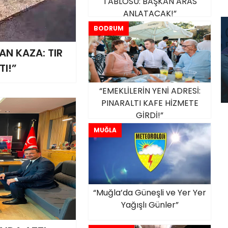
TABLOSU: BAŞKAN ARAS
ANLATACAK!”
BODRUM
N KAZA: TIR
I!”
“EMEKLİLERİN YENİ ADRESİ:
PINARALTI KAFE HİZMETE
GİRDİ!”
MUĞLA
“Muğla’da Güneşli ve Yer Yer
Yağışlı Günler”