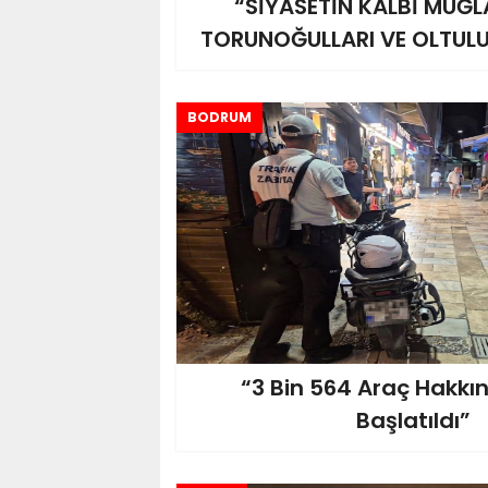
“SİYASETİN KALBİ MUĞL
TORUNOĞULLARI VE OLTULU
BODRUM
“3 Bin 564 Araç Hakkı
Başlatıldı”