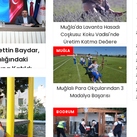
Muğla'da Lavanta Hasadı
Coşkusu: Koku Vadisi'nde
Üretim Katma Değere
Dönüşüyor
ttin Baydar,
MUĞLA
lığındaki
na Katıldı
Muğlalı Para Okçularından 3
Madalya Başarısı
BODRUM