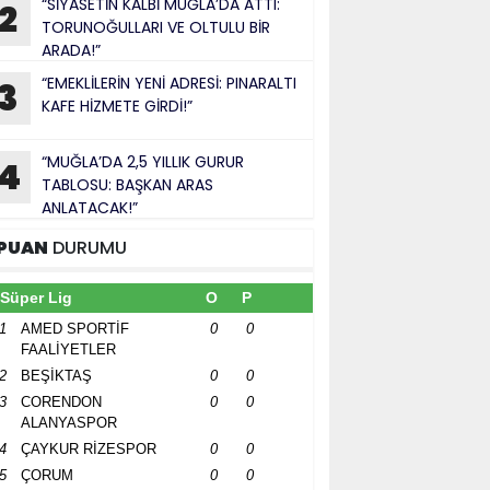
“SİYASETİN KALBİ MUĞLA’DA ATTI:
2
TORUNOĞULLARI VE OLTULU BİR
ARADA!”
“EMEKLİLERİN YENİ ADRESİ: PINARALTI
3
KAFE HİZMETE GİRDİ!”
“MUĞLA’DA 2,5 YILLIK GURUR
4
TABLOSU: BAŞKAN ARAS
ANLATACAK!”
PUAN
DURUMU
Süper Lig
O
P
1
AMED SPORTİF
0
0
FAALİYETLER
2
BEŞİKTAŞ
0
0
3
CORENDON
0
0
ALANYASPOR
4
ÇAYKUR RİZESPOR
0
0
5
ÇORUM
0
0