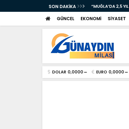
AN KAZA: TIR KONTROLDEN ÇIKTI!”
SON DAKİKA
“MUĞLA’DA 2,5 YI
GÜNCEL
EKONOMİ
SİYASET
DOLAR
0,0000
EURO
0,0000