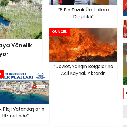
“8 Bin Tuzak Üreticilere
Dağıtıldı”
GÜNCEL
ya Yönelik
yor
“Devlet, Yangın Bölgelerine
Acil Kaynak Aktardı”
M
k Plajı Vatandaşların
Hizmetinde”