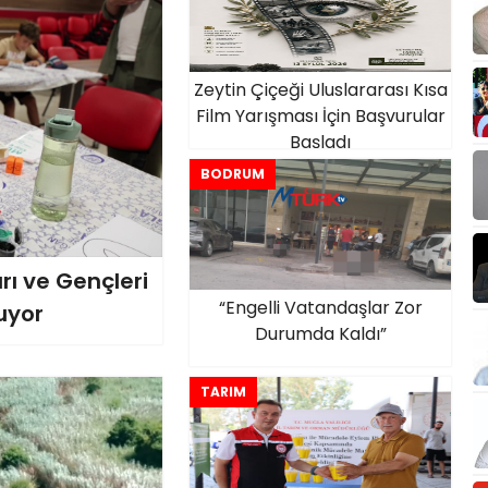
Zeytin Çiçeği Uluslararası Kısa
Film Yarışması İçin Başvurular
Başladı
BODRUM
rı ve Gençleri
“Engelli Vatandaşlar Zor
uyor
Durumda Kaldı”
TARIM