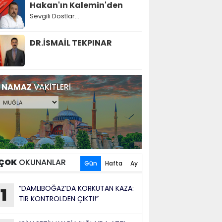
Hakan'ın Kalemin'den
Sevgili Dostlar...
DR.İSMAİL TEKPINAR
NAMAZ
VAKİTLERİ
ÇOK
OKUNANLAR
Gün
Hafta
Ay
“DAMLIBOĞAZ’DA KORKUTAN KAZA:
1
TIR KONTROLDEN ÇIKTI!”