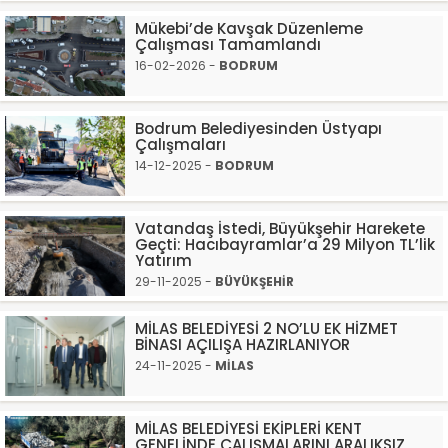
Mükebi’de Kavşak Düzenleme
Çalışması Tamamlandı
16-02-2026 -
BODRUM
Bodrum Belediyesinden Üstyapı
Çalışmaları
14-12-2025 -
BODRUM
Vatandaş İstedi, Büyükşehir Harekete
Geçti: Hacıbayramlar’a 29 Milyon TL’lik
Yatırım
29-11-2025 -
BÜYÜKŞEHİR
MİLAS BELEDİYESİ 2 NO’LU EK HİZMET
BİNASI AÇILIŞA HAZIRLANIYOR
24-11-2025 -
MİLAS
MİLAS BELEDİYESİ EKİPLERİ KENT
GENELİNDE ÇALIŞMALARINI ARALIKSIZ