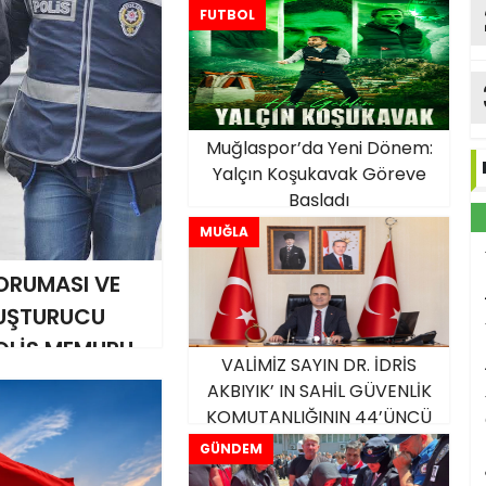
FUTBOL
Muğlaspor’da Yeni Dönem:
Yalçın Koşukavak Göreve
Başladı
MUĞLA
RUMASI VE
YUŞTURUCU
POLİS MEMURU
VALİMİZ SAYIN DR. İDRİS
AKBIYIK’ IN SAHİL GÜVENLİK
KOMUTANLIĞININ 44’ÜNCÜ
KURULUŞ YIL DÖNÜMÜ MESAJI
GÜNDEM