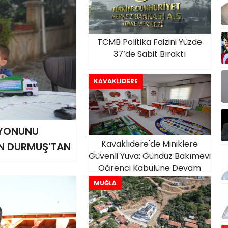
TCMB Politika Faizini Yüzde
37’de Sabit Bıraktı
KAVAKLIDERE
MYONUNU
Kavaklıdere'de Miniklere
N DURMUŞ'TAN
Güvenli Yuva: Gündüz Bakımevi
Öğrenci Kabulüne Devam
Ediyor
MUĞLA