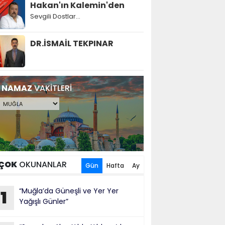
Hakan'ın Kalemin'den
Sevgili Dostlar...
DR.İSMAİL TEKPINAR
NAMAZ
VAKİTLERİ
ÇOK
OKUNANLAR
Gün
Hafta
Ay
“Muğla’da Güneşli ve Yer Yer
1
Yağışlı Günler”