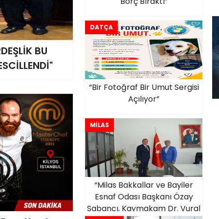
Borç Bıraktı”
DATÇA
RDEŞLİK BU
ESCİLLENDİ"
“Bir Fotoğraf Bir Umut Sergisi
Açılıyor”
MİLAS
“Milas Bakkallar ve Bayiler
Esnaf Odası Başkanı Özay
Sabancı, Kaymakam Dr. Vural