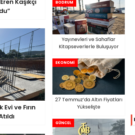
Karagül’ü Ziyaret Etti”
ren Kaşıkçı
BODRUM
ndu”
Yayınevleri ve Sahaflar
Kitapseverlerle Buluşuyor
EKONOMİ
27 Temmuz’da Altın Fiyatları
 Evi ve Fırın
Yükselişte
tıldı
GÜNCEL