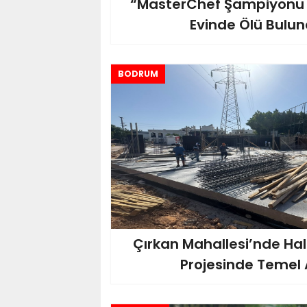
“MasterChef Şampiyonu E
Evinde Ölü Bulu
BODRUM
Çırkan Mahallesi’nde Halk
Projesinde Temel A