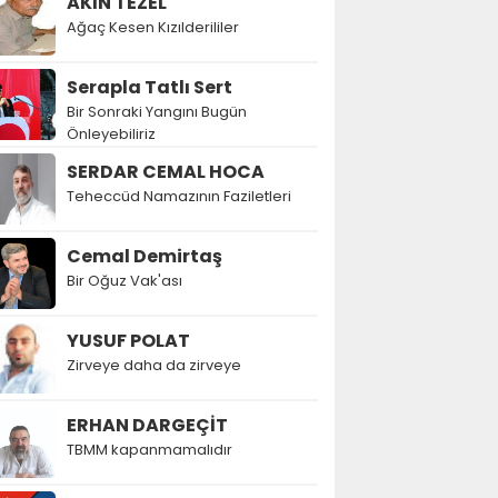
AKIN TEZEL
Ağaç Kesen Kızılderililer
Serapla Tatlı Sert
Bir Sonraki Yangını Bugün
Önleyebiliriz
SERDAR CEMAL HOCA
Teheccüd Namazının Faziletleri
Cemal Demirtaş
Bir Oğuz Vak'ası
YUSUF POLAT
Zirveye daha da zirveye
ERHAN DARGEÇİT
TBMM kapanmamalıdır