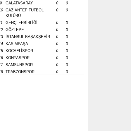
9
GALATASARAY
0
0
10
GAZİANTEP FUTBOL
0
0
KULÜBÜ
11
GENÇLERBİRLİĞİ
0
0
12
GÖZTEPE
0
0
13
İSTANBUL BAŞAKŞEHİR
0
0
14
KASIMPAŞA
0
0
15
KOCAELİSPOR
0
0
16
KONYASPOR
0
0
17
SAMSUNSPOR
0
0
18
TRABZONSPOR
0
0