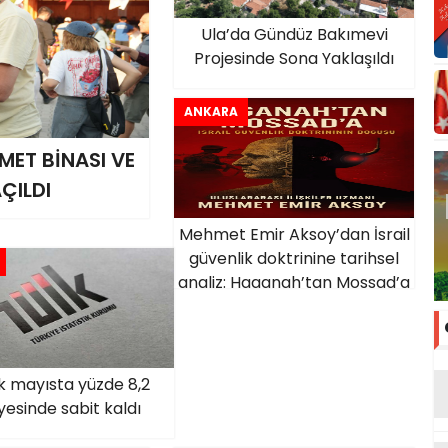
Ula’da Gündüz Bakımevi
Projesinde Sona Yaklaşıldı
ANKARA
MET BİNASI VE
AÇILDI
Mehmet Emir Aksoy’dan İsrail
güvenlik doktrinine tarihsel
analiz: Haganah’tan Mossad’a
uzanan süreç kitaplaştı
lik mayısta yüzde 8,2
yesinde sabit kaldı