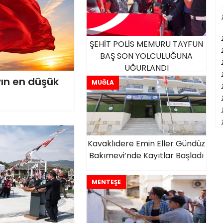
ŞEHİT POLİS MEMURU TAYFUN
BAŞ SON YOLCULUĞUNA
UĞURLANDI
ayın en düşük
MUĞLA
Kavaklıdere Emin Eller Gündüz
Bakımevi’nde Kayıtlar Başladı
MENTEŞE