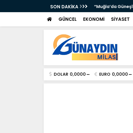
’DA ATTI: TORUNOĞULLARI VE OLTULU BİR
SON DAKİKA
“Muğla’da Güneşli 
GÜNCEL
EKONOMİ
SİYASET
DOLAR
0,0000
EURO
0,0000