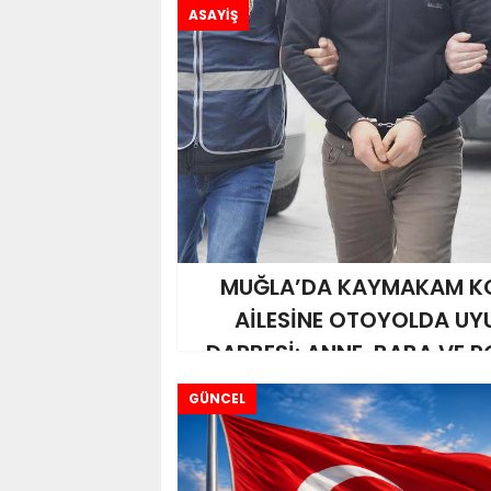
ASAYİŞ
MUĞLA’DA KAYMAKAM KO
AİLESİNE OTOYOLDA U
DARBESİ: ANNE, BABA VE 
TUTUKLANDI!..
GÜNCEL