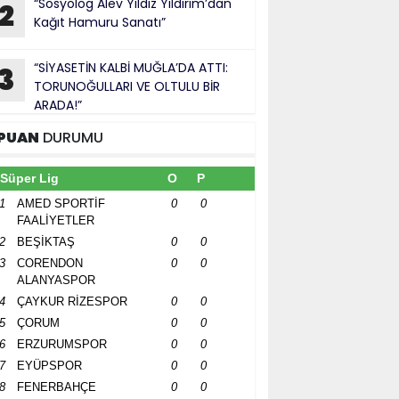
“Sosyolog Alev Yıldız Yıldırım’dan
2
Kağıt Hamuru Sanatı”
“SİYASETİN KALBİ MUĞLA’DA ATTI:
3
TORUNOĞULLARI VE OLTULU BİR
ARADA!”
PUAN
DURUMU
Süper Lig
O
P
1
AMED SPORTİF
0
0
FAALİYETLER
2
BEŞİKTAŞ
0
0
3
CORENDON
0
0
ALANYASPOR
4
ÇAYKUR RİZESPOR
0
0
5
ÇORUM
0
0
6
ERZURUMSPOR
0
0
7
EYÜPSPOR
0
0
8
FENERBAHÇE
0
0