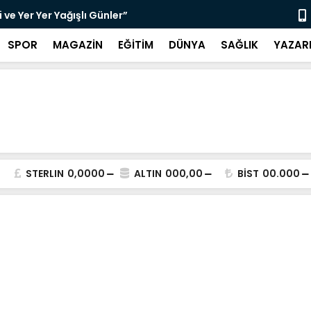
ve Yer Yer Yağışlı Günler”
“Sosyolog A
SPOR
MAGAZİN
EĞİTİM
DÜNYA
SAĞLIK
YAZAR
STERLIN
0,0000
ALTIN
000,00
BİST
00.000