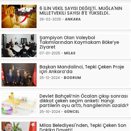
6 İLİN VEKİL SAYISI DEĞİŞTİ.. MUĞLA'NIN
MİLLETVEKİLİ SAYISI 8'E YÜKSELDİ..
26-02-2025 -
ANKARA
Şampiyon Olan Voleybol
Takımlarından Kaymakam Böke’ye
Ziyaret
07-01-2025 -
MİLAS
Başkan Mandalinci, Tepki Çeken Proje
için Ankara’da
25-12-2024 -
BODRUM
Devlet Bahçeli’nin Öcalan çıkışı sonrası
dikkat çeken seçim anketi: Hangi
partilerin oyu arttı, hangilerinin azaldı?
25-10-2024 -
GÜNCEL
Milas Belediyesi'nden, Tepki Çeken Son
Dakika Daveti!