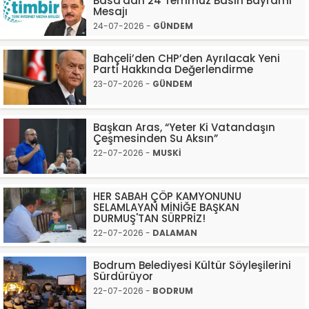
Basa'dan 24 Temmuz Basın Bayramı
Mesajı
24-07-2026 -
GÜNDEM
Bahçeli’den CHP’den Ayrılacak Yeni
Parti Hakkında Değerlendirme
23-07-2026 -
GÜNDEM
Başkan Aras, “Yeter Ki Vatandaşın
Çeşmesinden Su Aksın”
22-07-2026 -
MUSKİ
HER SABAH ÇÖP KAMYONUNU
SELAMLAYAN MİNİĞE BAŞKAN
DURMUŞ'TAN SÜRPRİZ!
22-07-2026 -
DALAMAN
Bodrum Belediyesi Kültür Söyleşilerini
Sürdürüyor
22-07-2026 -
BODRUM