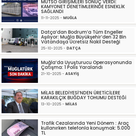
MUTSO GİRİŞİMLERİ SONUÇ VERDİ:
KAMYONET DENETİMLERİNDE ESNEKLİK
SAĞLANDI
11-11-2025 -
MUĞLA
Datça’dan Bodrum’a Tüm Engeller
Aşılıyor: Muğla Büyükşehir’den 32 Bin
Vatandaşa Ücretsiz Nakil Desteği
25-10-2025 -
DATÇA
Muğla’da Uyuşturucu Operasyonunda
Çatışma: 1 Polis Yaralandı
21-10-2025 -
ASAYİŞ
MİLAS BELEDİYESİ’NDEN ÜRETİCİLERE
KARAKILÇIK BUĞDAY TOHUMU DESTEĞİ
13-10-2025 -
MİLAS
Trafik Cezalarında Yeni Dönem : Araç
kullanırken telefonla konuşmak: 5.000
TL