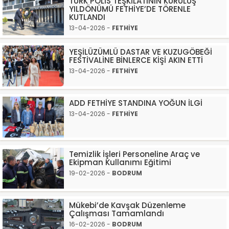
TÜRK POLİS TEŞKİLATININ KURULUŞ
YILDÖNÜMÜ FETHİYE’DE TÖRENLE
KUTLANDI
13-04-2026 -
FETHİYE
YEŞİLÜZÜMLÜ DASTAR VE KUZUGÖBEĞİ
FESTİVALİNE BİNLERCE KİŞİ AKIN ETTİ
13-04-2026 -
FETHİYE
ADD FETHİYE STANDINA YOĞUN İLGİ
13-04-2026 -
FETHİYE
Temizlik İşleri Personeline Araç ve
Ekipman Kullanımı Eğitimi
19-02-2026 -
BODRUM
Mükebi’de Kavşak Düzenleme
Çalışması Tamamlandı
16-02-2026 -
BODRUM