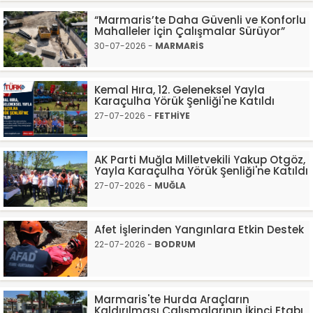
“Marmaris’te Daha Güvenli ve Konforlu
Mahalleler İçin Çalışmalar Sürüyor”
30-07-2026 -
MARMARİS
Kemal Hıra, 12. Geleneksel Yayla
Karaçulha Yörük Şenliği'ne Katıldı
27-07-2026 -
FETHİYE
AK Parti Muğla Milletvekili Yakup Otgöz,
Yayla Karaçulha Yörük Şenliği'ne Katıldı
27-07-2026 -
MUĞLA
Afet İşlerinden Yangınlara Etkin Destek
22-07-2026 -
BODRUM
Marmaris'te Hurda Araçların
Kaldırılması Çalışmalarının İkinci Etabı