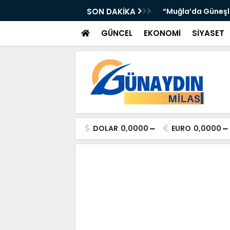
’DA ATTI: TORUNOĞULLARI VE OLTULU BİR
SON DAKİKA
“Muğla’da Güneşli 
GÜNCEL
EKONOMİ
SİYASET
DOLAR
0,0000
EURO
0,0000