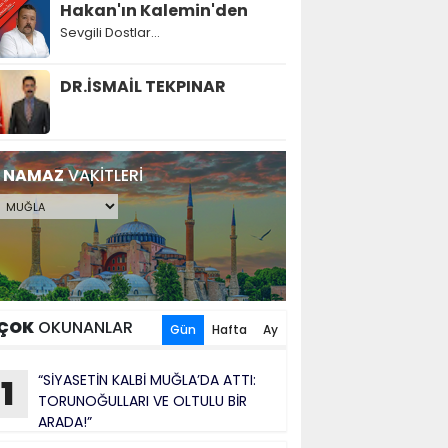
Hakan'ın Kalemin'den
Sevgili Dostlar...
DR.İSMAİL TEKPINAR
NAMAZ
VAKİTLERİ
ÇOK
OKUNANLAR
Gün
Hafta
Ay
“SİYASETİN KALBİ MUĞLA’DA ATTI:
1
TORUNOĞULLARI VE OLTULU BİR
ARADA!”