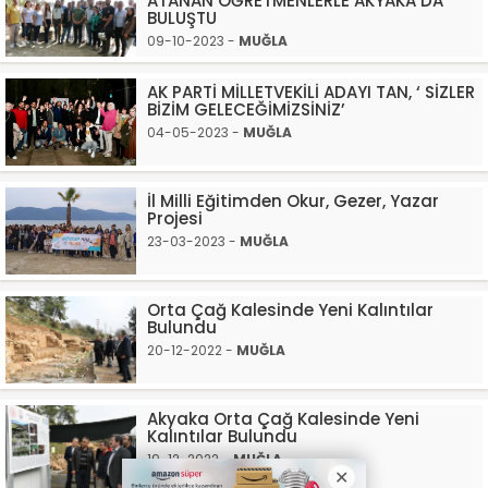
ATANAN ÖĞRETMENLERLE AKYAKA’DA
BULUŞTU
09-10-2023 -
MUĞLA
AK PARTİ MİLLETVEKİLİ ADAYI TAN, ‘ SİZLER
BİZİM GELECEĞİMİZSİNİZ’
04-05-2023 -
MUĞLA
İl Milli Eğitimden Okur, Gezer, Yazar
Projesi
23-03-2023 -
MUĞLA
Orta Çağ Kalesinde Yeni Kalıntılar
Bulundu
20-12-2022 -
MUĞLA
Akyaka Orta Çağ Kalesinde Yeni
Kalıntılar Bulundu
19-12-2022 -
MUĞLA