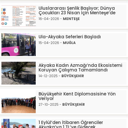
Uluslararası Şenlik Başlıyor; Dünya
Çocukları 23 Nisan İçin Menteşe’de
16-04-2026 -
MENTEŞE
Ula-Akyaka Seferleri Başladı
15-04-2026 -
MUĞLA
Akyaka Kadın Azmağı’nda Ekosistemi
Koruyan Çalışma Tamamlandı
14-12-2025 -
BÜYÜKŞEHİR
Büyükşehir Kent Diplomasisine Yön
Veriyor
27-10-2025 -
BÜYÜKŞEHİR
1 Eylül’den İtibaren Öğrenciler
Akyaka’ya 1 TL’ye Gidecek